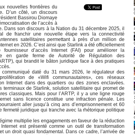
x nouvelles frontières du
e. D’un côté, un discours
 président Bassirou Diomaye
émocratisation de l’accès à
ue. Dans son discours à la Nation du 31 décembre 2025, il
l de franchir une nouvelle étape vers la connectivité
ntennes satellitaires permettant à près d’un million de
ernet en 2026. C’est ainsi que Starlink a été officiellement
fournisseur d’accès Internet (FAI) pour améliorer la
ise en garde ferme de Autorité de Régulation des
TP), qui brandit le bâton juridique face à des pratiques
ccès.
un communiqué daté du 31 mars 2026, le régulateur des
prolifération de «Wifi communautaires», ces réseaux
on Internet dans des quartiers ou des zones enclavées.
s terminaux de Starlink, solution satellitaire qui promet de
tures classiques. Mais pour l’ARTP, il y a une ligne rouge
ternet sans licence constitue une infraction pénale. Les
pourraient aller jusqu’à cinq ans d’emprisonnement et 60
fermeté juridique qui tranche avec la rhétorique politique
égime multiplie les engagements en faveur de la réduction
 Internet est présenté comme un outil de transformation
t un droit quasi fondamental. Dans ce cadre, l’arrivée de