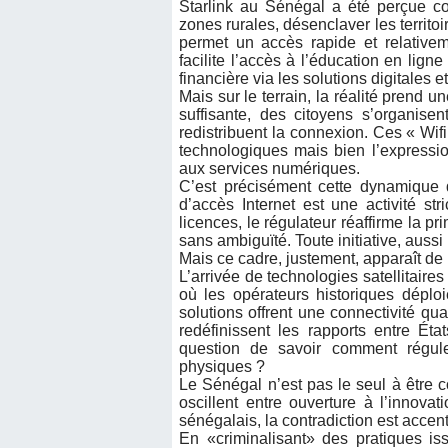
Starlink au Sénégal a été perçue co
zones rurales, désenclaver les territoi
permet un accès rapide et relativeme
facilite l’accès à l’éducation en lign
financière via les solutions digitales 
Mais sur le terrain, la réalité prend 
suffisante, des citoyens s’organisen
redistribuent la connexion. Ces « Wi
technologiques mais bien l’expression
aux services numériques.
C’est précisément cette dynamique q
d’accès Internet est une activité st
licences, le régulateur réaffirme la p
sans ambiguïté. Toute initiative, aussi u
Mais ce cadre, justement, apparaît de
L’arrivée de technologies satellitaire
où les opérateurs historiques déploi
solutions offrent une connectivité q
redéfinissent les rapports entre Éta
question de savoir comment régule
physiques ?
Le Sénégal n’est pas le seul à être c
oscillent entre ouverture à l’innova
sénégalais, la contradiction est accent
En «criminalisant» des pratiques is