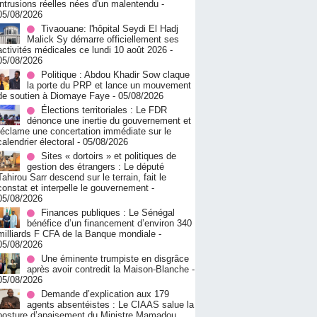
intrusions réelles nées d'un malentendu
-
05/08/2026
Tivaouane: l'hôpital Seydi El Hadj
Malick Sy démarre officiellement ses
activités médicales ce lundi 10 août 2026
-
05/08/2026
Politique : Abdou Khadir Sow claque
la porte du PRP et lance un mouvement
de soutien à Diomaye Faye
- 05/08/2026
Élections territoriales : Le FDR
dénonce une inertie du gouvernement et
réclame une concertation immédiate sur le
calendrier électoral
- 05/08/2026
Sites « dortoirs » et politiques de
gestion des étrangers : Le député
Tahirou Sarr descend sur le terrain, fait le
constat et interpelle le gouvernement
-
05/08/2026
Finances publiques : Le Sénégal
bénéfice d’un financement d’environ 340
milliards F CFA de la Banque mondiale
-
05/08/2026
Une éminente trumpiste en disgrâce
après avoir contredit la Maison-Blanche
-
05/08/2026
Demande d’explication aux 179
agents absentéistes : Le CIAAS salue la
posture d’apaisement du Ministre Mamadou