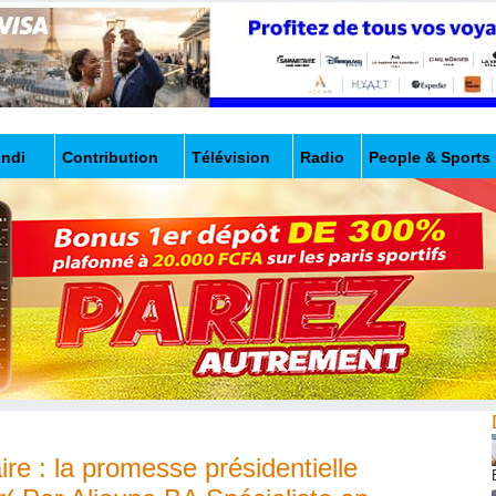
undi
Contribution
Télévision
Radio
People & Sports
ire : la promesse présidentielle