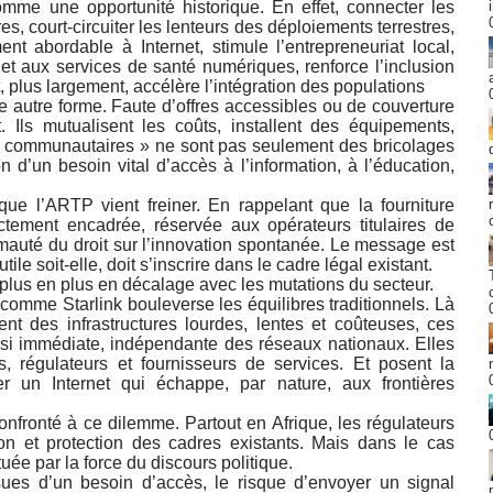
mme une opportunité historique. En effet, connecter les
res, court-circuiter les lenteurs des déploiements terrestres,
nt abordable à Internet, stimule l’entrepreneuriat local,
e et aux services de santé numériques, renforce l’inclusion
et, plus largement, accélère l’intégration des populations
une autre forme. Faute d’offres accessibles ou de couverture
t. Ils mutualisent les coûts, installent des équipements,
fi communautaires » ne sont pas seulement des bricolages
 d’un besoin vital d’accès à l’information, à l’éducation,
ue l’ARTP vient freiner. En rappelant que la fourniture
rictement encadrée, réservée aux opérateurs titulaires de
rimauté du droit sur l’innovation spontanée. Le message est
tile soit-elle, doit s’inscrire dans le cadre légal existant.
 plus en plus en décalage avec les mutations du secteur.
s comme Starlink bouleverse les équilibres traditionnels. Là
ent des infrastructures lourdes, lentes et coûteuses, ces
uasi immédiate, indépendante des réseaux nationaux. Elles
ts, régulateurs et fournisseurs de services. Et posent la
r un Internet qui échappe, par nature, aux frontières
onfronté à ce dilemme. Partout en Afrique, les régulateurs
tion et protection des cadres existants. Mais dans le cas
uée par la force du discours politique.
sues d’un besoin d’accès, le risque d’envoyer un signal