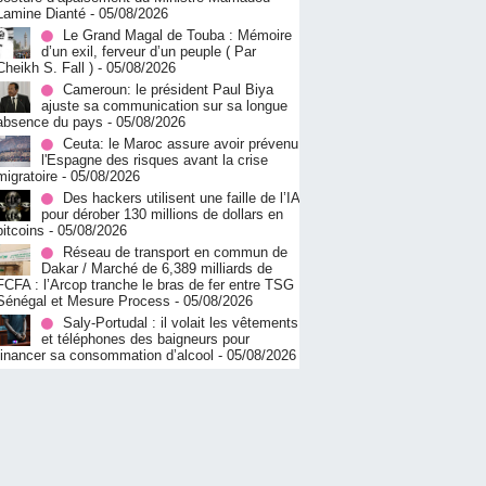
Lamine Dianté
- 05/08/2026
Le Grand Magal de Touba : Mémoire
d’un exil, ferveur d’un peuple ( Par
Cheikh S. Fall )
- 05/08/2026
Cameroun: le président Paul Biya
ajuste sa communication sur sa longue
absence du pays
- 05/08/2026
Ceuta: le Maroc assure avoir prévenu
l'Espagne des risques avant la crise
migratoire
- 05/08/2026
Des hackers utilisent une faille de l’IA
pour dérober 130 millions de dollars en
bitcoins
- 05/08/2026
Réseau de transport en commun de
Dakar / Marché de 6,389 milliards de
FCFA : l’Arcop tranche le bras de fer entre TSG
Sénégal et Mesure Process
- 05/08/2026
Saly-Portudal : il volait les vêtements
et téléphones des baigneurs pour
financer sa consommation d’alcool
- 05/08/2026