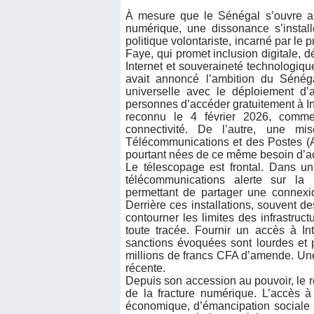
À mesure que le Sénégal s’ouvre au
numérique, une dissonance s’install
politique volontariste, incarné par le
Faye, qui promet inclusion digitale, d
Internet et souveraineté technologiq
avait annoncé l’ambition du Sénéga
universelle avec le déploiement d’a
personnes d’accéder gratuitement à Int
reconnu le 4 février 2026, comme 
connectivité. De l’autre, une m
Télécommunications et des Postes (AR
pourtant nées de ce même besoin d’a
Le télescopage est frontal. Dans 
télécommunications alerte sur la 
permettant de partager une connexi
Derrière ces installations, souvent de
contourner les limites des infrastruc
toute tracée. Fournir un accès à In
sanctions évoquées sont lourdes et 
millions de francs CFA d’amende. Une 
récente.
Depuis son accession au pouvoir, le r
de la fracture numérique. L’accès à
économique, d’émancipation sociale e