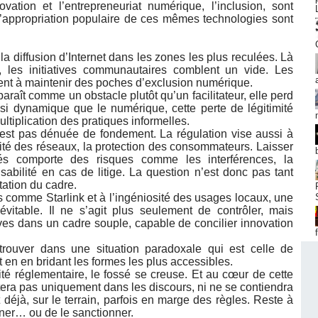
ovation et l’entrepreneuriat numérique, l’inclusion, sont
d’appropriation populaire de ces mêmes technologies sont
la diffusion d’Internet dans les zones les plus reculées. Là
r, les initiatives communautaires comblent un vide. Les
vient à maintenir des poches d’exclusion numérique.
araît comme un obstacle plutôt qu’un facilitateur, elle perd
ssi dynamique que le numérique, cette perte de légitimité
ltiplication des pratiques informelles.
’est pas dénuée de fondement. La régulation vise aussi à
urité des réseaux, la protection des consommateurs. Laisser
lés comporte des risques comme les interférences, la
sabilité en cas de litige. La question n’est donc pas tant
ptation du cadre.
s comme Starlink et à l’ingéniosité des usages locaux, une
évitable. Il ne s’agit plus seulement de contrôler, mais
ives dans un cadre souple, capable de concilier innovation
trouver dans une situation paradoxale qui est celle de
en en bridant les formes les plus accessibles.
lité réglementaire, le fossé se creuse. Et au cœur de cette
rétera pas uniquement dans les discours, ni ne se contiendra
t déjà, sur le terrain, parfois en marge des règles. Reste à
gner… ou de le sanctionner.