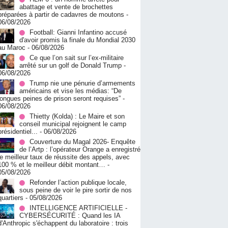
abattage et vente de brochettes
préparées à partir de cadavres de moutons
-
06/08/2026
Football: Gianni Infantino accusé
d'avoir promis la finale du Mondial 2030
au Maroc
- 06/08/2026
Ce que l’on sait sur l’ex-militaire
arrêté sur un golf de Donald Trump
-
06/08/2026
Trump nie une pénurie d’armements
américains et vise les médias: “De
longues peines de prison seront requises”
-
06/08/2026
‎Thietty (Kolda) : Le Maire et son
conseil municipal rejoignent le camp
présidentiel...
- 06/08/2026
Couverture du Magal 2026- Enquête
de l’Artp : l’opérateur Orange a enregistré
le meilleur taux de réussite des appels, avec
100 % et le meilleur débit montant…
-
05/08/2026
Refonder l’action publique locale,
sous peine de voir le pire sortir de nos
quartiers
- 05/08/2026
INTELLIGENCE ARTIFICIELLE -
CYBERSÉCURITÉ : Quand les IA
d'Anthropic s'échappent du laboratoire : trois