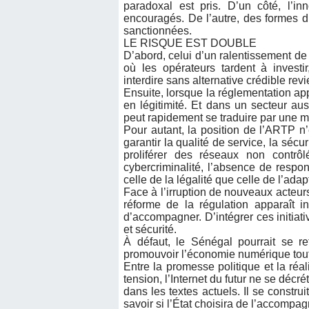
paradoxal est pris. D’un côté, l’inn
encouragés. De l’autre, des formes 
sanctionnées.
LE RISQUE EST DOUBLE
D’abord, celui d’un ralentissement de 
où les opérateurs tardent à investi
interdire sans alternative crédible re
Ensuite, lorsque la réglementation app
en légitimité. Et dans un secteur au
peut rapidement se traduire par une mu
Pour autant, la position de l’ARTP n
garantir la qualité de service, la séc
proliférer des réseaux non contrô
cybercriminalité, l’absence de respon
celle de la légalité que celle de l’ada
Face à l’irruption de nouveaux acteur
réforme de la régulation apparaît in
d’accompagner. D’intégrer ces initiat
et sécurité.
À défaut, le Sénégal pourrait se re
promouvoir l’économie numérique tout 
Entre la promesse politique et la réa
tension, l’Internet du futur ne se déc
dans les textes actuels. Il se construi
savoir si l’État choisira de l’accompa