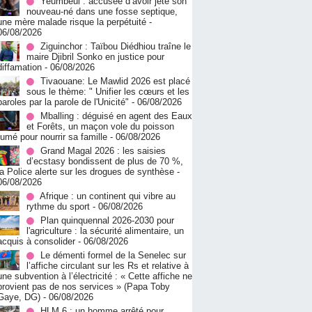
Yeumbeul : accusée d’avoir jeté son
nouveau-né dans une fosse septique,
une mère malade risque la perpétuité
-
06/08/2026
Ziguinchor : Taïbou Diédhiou traîne le
maire Djibril Sonko en justice pour
diffamation
- 06/08/2026
Tivaouane: Le Mawlid 2026 est placé
sous le thème: " Unifier les cœurs et les
paroles par la parole de l'Unicité"
- 06/08/2026
Mballing : déguisé en agent des Eaux
et Forêts, un maçon vole du poisson
fumé pour nourrir sa famille
- 06/08/2026
Grand Magal 2026 : les saisies
d’ecstasy bondissent de plus de 70 %,
la Police alerte sur les drogues de synthèse
-
06/08/2026
Afrique : un continent qui vibre au
rythme du sport
- 06/08/2026
Plan quinquennal 2026-2030 pour
l'agriculture : la sécurité alimentaire, un
acquis à consolider
- 06/08/2026
Le démenti formel de la Senelec sur
l’affiche circulant sur les Rs et relative à
une subvention à l’électricité : « Cette affiche ne
provient pas de nos services » (Papa Toby
Gaye, DG)
- 06/08/2026
HLM 6 : un homme arrêté pour