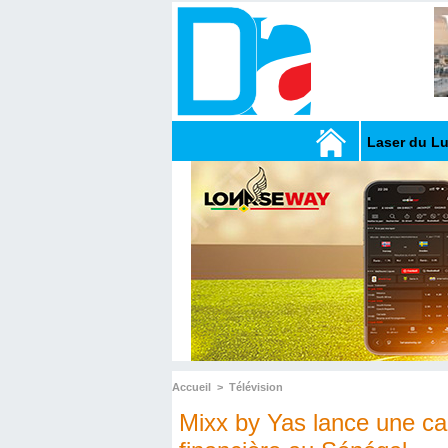
Laser du L
Accueil
>
Télévision
Mixx by Yas lance une car