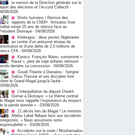
la version de la Direction générale sur le
report des élections et l’Accord Collectif
-
04/08/2026
Droits humains / Remise des
rapports de la CNDH : Amsatou Sow
Sidibé rompt 25 ans de silence face au
Président Diomaye
- 04/08/2026
Kédougou : deux jeunes Nigérianes
au centre d’un présumé réseau de
prostitution et d’une dette de 2,5 millions de
francs CFA
- 04/08/2026
Kanico: François Marro, surnommé «
Raoul », père de sept enfants retrouvé
pendu derrière sa concession
- 04/08/2026
Goudi Thiante à Dianatou : Serigne
Saliou Thioune et ses disciples font
vibrer le Grand Magal jusqu'à l'aube
-
03/08/2026
L’interpellation du député Cheikh
Oumar à Diomaye: « Le thème central
du Magal nous rappelle l’importance du respect
de la parole donnée »
- 03/08/2026
21 décès lors du Magal / Le ministre
Abdou Lahat Ndiaye face aux accidents
enregistrés: « Nous assumons notre
responsabilité »
- 03/08/2026
Accidents sur la route / Mouhamadou