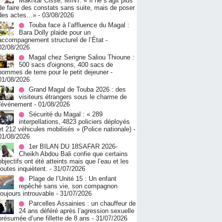
Makhtar Cissé, MINT: « Il ne s’agit plus
de faire des constats sans suite, mais de poser
des actes…»
- 03/08/2026
Touba face à l’affluence du Magal :
Bara Dolly plaide pour un
accompagnement structurel de l’État
-
02/08/2026
Magal chez Serigne Saliou Thioune :
500 sacs d'oignons, 400 sacs de
pommes de terre pour le petit dejeuner
-
01/08/2026
Grand Magal de Touba 2026 : des
visiteurs étrangers sous le charme de
l'événement
- 01/08/2026
Sécurité du Magal : « 289
interpellations, 4823 policiers déployés
et 212 véhicules mobilisés » (Police nationale)
-
01/08/2026
1er BILAN DU 18SAFAR 2026-
Cheikh Abdou Bali confie que certains
objectifs ont été atteints mais que l’eau et les
routes inquiètent.
- 31/07/2026
Plage de l’Unité 15 : Un enfant
repêché sans vie, son compagnon
toujours introuvable
- 31/07/2026
Parcelles Assainies : un chauffeur de
24 ans déféré après l’agression sexuelle
présumée d’une fillette de 8 ans
- 31/07/2026