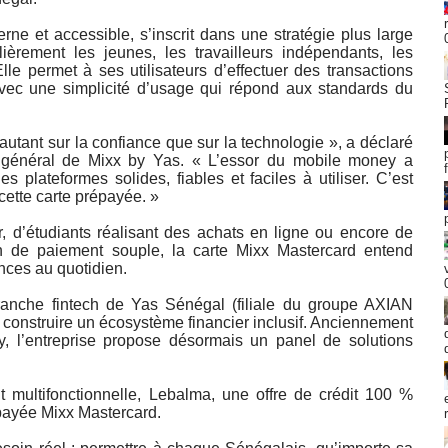
rne et accessible, s’inscrit dans une stratégie plus large
ulièrement les jeunes, les travailleurs indépendants, les
Elle permet à ses utilisateurs d’effectuer des transactions
avec une simplicité d’usage qui répond aux standards du
autant sur la confiance que sur la technologie », a déclaré
général de Mixx by Yas. « L’essor du mobile money a
s plateformes solides, fiables et faciles à utiliser. C’est
ette carte prépayée. »
r, d’étudiants réalisant des achats en ligne ou encore de
n de paiement souple, la carte Mixx Mastercard entend
ances au quotidien.
anche fintech de Yas Sénégal (filiale du groupe AXIAN
construire un écosystème financier inclusif. Anciennement
 l’entreprise propose désormais un panel de solutions
 multifonctionnelle, Lebalma, une offre de crédit 100 %
épayée Mixx Mastercard.