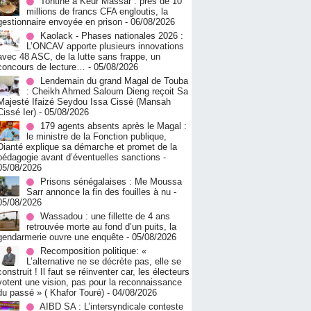
Tontine à Keur Massar : près de 10
millions de francs CFA engloutis, la
gestionnaire envoyée en prison
- 06/08/2026
Kaolack - Phases nationales 2026 :
L’ONCAV apporte plusieurs innovations
avec 48 ASC, de la lutte sans frappe, un
concours de lecture…
- 05/08/2026
Lendemain du grand Magal de Touba
: Cheikh Ahmed Saloum Dieng reçoit Sa
Majesté Ifaizé Seydou Issa Cissé (Mansah
Cissé Ier)
- 05/08/2026
179 agents absents après le Magal :
le ministre de la Fonction publique,
Dianté explique sa démarche et promet de la
pédagogie avant d’éventuelles sanctions
-
05/08/2026
Prisons sénégalaises : Me Moussa
Sarr annonce la fin des fouilles à nu
-
05/08/2026
Wassadou : une fillette de 4 ans
retrouvée morte au fond d’un puits, la
gendarmerie ouvre une enquête
- 05/08/2026
Recomposition politique: «
L’alternative ne se décrète pas, elle se
construit ! Il faut se réinventer car, les électeurs
votent une vision, pas pour la reconnaissance
du passé » ( Khafor Touré)
- 04/08/2026
AIBD SA : L’intersyndicale conteste