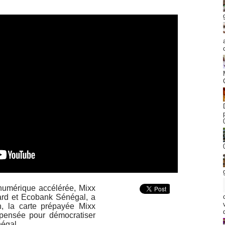
numérique accélérée, Mixx
ard et Ecobank Sénégal, a
in, la carte prépayée Mixx
 pensée pour démocratiser
négal.