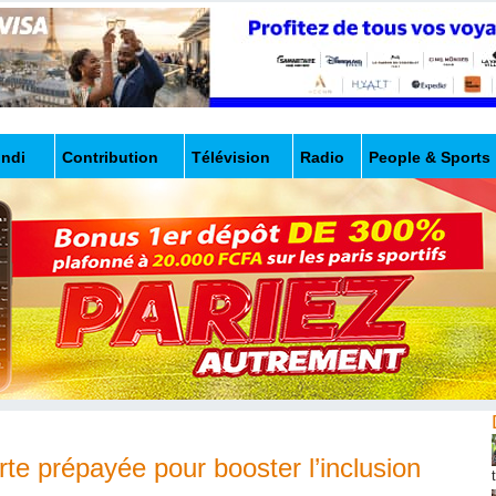
undi
Contribution
Télévision
Radio
People & Sports
te prépayée pour booster l’inclusion