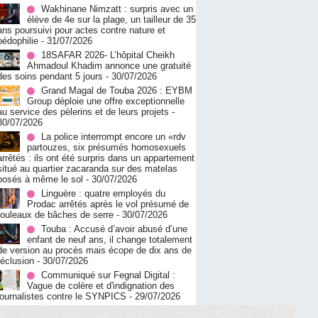
Wakhinane Nimzatt : surpris avec un
élève de 4e sur la plage, un tailleur de 35
ans poursuivi pour actes contre nature et
pédophilie
- 31/07/2026
18SAFAR 2026- L’hôpital Cheikh
Ahmadoul Khadim annonce une gratuité
des soins pendant 5 jours
- 30/07/2026
Grand Magal de Touba 2026 : EYBM
Group déploie une offre exceptionnelle
au service des pèlerins et de leurs projets
-
30/07/2026
La police interrompt encore un «rdv
partouzes, six présumés homosexuels
arrêtés : ils ont été surpris dans un appartement
situé au quartier zacaranda sur des matelas
posés à même le sol
- 30/07/2026
Linguère : quatre employés du
Prodac arrêtés après le vol présumé de
rouleaux de bâches de serre
- 30/07/2026
Touba : Accusé d’avoir abusé d’une
enfant de neuf ans, il change totalement
de version au procès mais écope de dix ans de
réclusion
- 30/07/2026
Communiqué sur Fegnal Digital :
Vague de colère et d'indignation des
journalistes contre le SYNPICS
- 29/07/2026