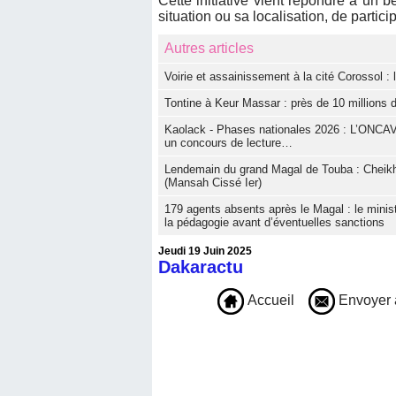
Cette initiative vient répondre à un 
situation ou sa localisation, de parti
Autres articles
Voirie et assainissement à la cité Corossol 
Tontine à Keur Massar : près de 10 millions 
Kaolack - Phases nationales 2026 : L’ONCAV 
un concours de lecture…
Lendemain du grand Magal de Touba : Cheik
(Mansah Cissé Ier)
179 agents absents après le Magal : le minis
la pédagogie avant d’éventuelles sanctions
Jeudi 19 Juin 2025
Dakaractu
Accueil
Envoyer 