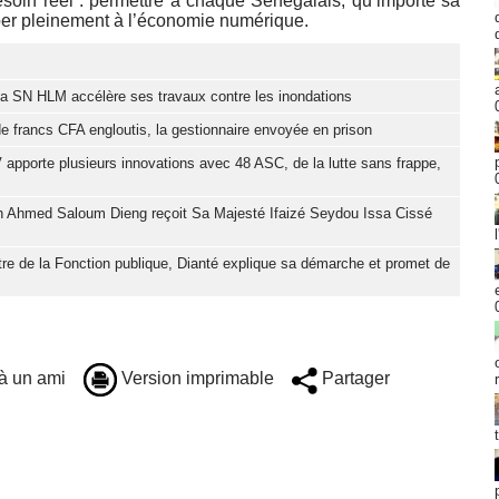
besoin réel : permettre à chaque Sénégalais, qu’importe sa
ciper pleinement à l’économie numérique.
: la SN HLM accélère ses travaux contre les inondations
de francs CFA engloutis, la gestionnaire envoyée en prison
apporte plusieurs innovations avec 48 ASC, de la lutte sans frappe,
h Ahmed Saloum Dieng reçoit Sa Majesté Ifaizé Seydou Issa Cissé
tre de la Fonction publique, Dianté explique sa démarche et promet de
à un ami
Version imprimable
Partager