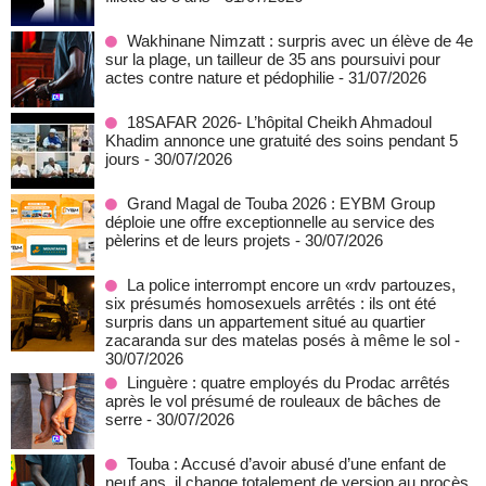
Wakhinane Nimzatt : surpris avec un élève de 4e
sur la plage, un tailleur de 35 ans poursuivi pour
actes contre nature et pédophilie
- 31/07/2026
18SAFAR 2026- L’hôpital Cheikh Ahmadoul
Khadim annonce une gratuité des soins pendant 5
jours
- 30/07/2026
Grand Magal de Touba 2026 : EYBM Group
déploie une offre exceptionnelle au service des
pèlerins et de leurs projets
- 30/07/2026
La police interrompt encore un «rdv partouzes,
six présumés homosexuels arrêtés : ils ont été
surpris dans un appartement situé au quartier
zacaranda sur des matelas posés à même le sol
-
30/07/2026
Linguère : quatre employés du Prodac arrêtés
après le vol présumé de rouleaux de bâches de
serre
- 30/07/2026
Touba : Accusé d’avoir abusé d’une enfant de
neuf ans, il change totalement de version au procès