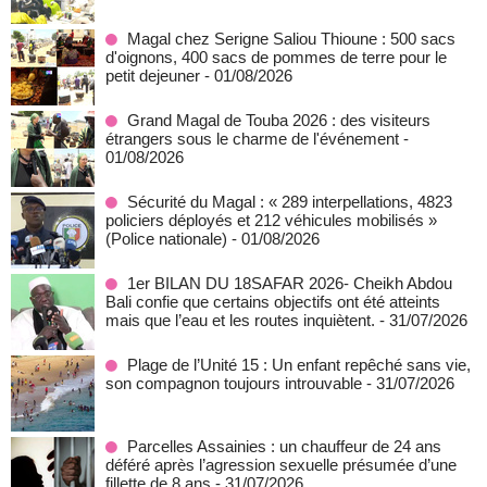
Magal chez Serigne Saliou Thioune : 500 sacs
d'oignons, 400 sacs de pommes de terre pour le
petit dejeuner
- 01/08/2026
Grand Magal de Touba 2026 : des visiteurs
étrangers sous le charme de l'événement
-
01/08/2026
Sécurité du Magal : « 289 interpellations, 4823
policiers déployés et 212 véhicules mobilisés »
(Police nationale)
- 01/08/2026
1er BILAN DU 18SAFAR 2026- Cheikh Abdou
Bali confie que certains objectifs ont été atteints
mais que l’eau et les routes inquiètent.
- 31/07/2026
Plage de l’Unité 15 : Un enfant repêché sans vie,
son compagnon toujours introuvable
- 31/07/2026
Parcelles Assainies : un chauffeur de 24 ans
déféré après l’agression sexuelle présumée d’une
fillette de 8 ans
- 31/07/2026