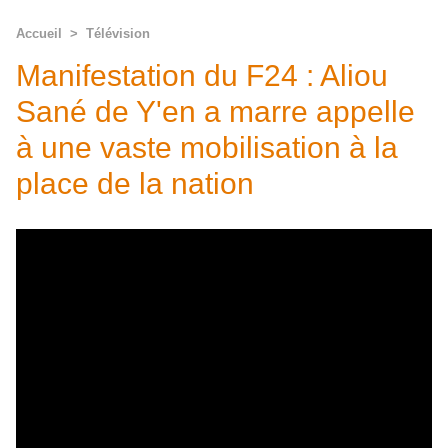
Accueil
>
Télévision
Manifestation du F24 : Aliou
Sané de Y'en a marre appelle
à une vaste mobilisation à la
place de la nation