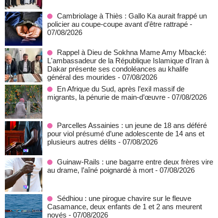
Cambriolage à Thiès : Gallo Ka aurait frappé un
policier au coupe-coupe avant d’être rattrapé
-
07/08/2026
Rappel à Dieu de Sokhna Mame Amy Mbacké:
L'ambassadeur de la République Islamique d'Iran à
Dakar présente ses condoléances au khalife
général des mourides
- 07/08/2026
En Afrique du Sud, après l’exil massif de
migrants, la pénurie de main-d’œuvre
- 07/08/2026
Parcelles Assainies : un jeune de 18 ans déféré
pour viol présumé d’une adolescente de 14 ans et
plusieurs autres délits
- 07/08/2026
Guinaw-Rails : une bagarre entre deux frères vire
au drame, l’aîné poignardé à mort
- 07/08/2026
Sédhiou : une pirogue chavire sur le fleuve
Casamance, deux enfants de 1 et 2 ans meurent
noyés
- 07/08/2026