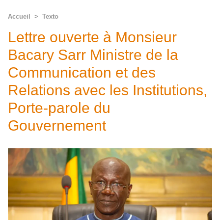
Accueil
>
Texto
Lettre ouverte à Monsieur
Bacary Sarr Ministre de la
Communication et des
Relations avec les Institutions,
Porte-parole du
Gouvernement