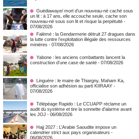
Guédiawaye/ mort d’un nouveau-né caché sous
un lit : à 17 ans, elle accouche seule, cache son
nouveau-né sous son lit et risque la perpétuité
-
07/08/2026
Falémé : la Gendarmerie détruit 27 dragues dans
la lutte contre l'exploitation illégale des ressources
minières
- 07/08/2026
Yabone : les anciens combattants lancent la
construction d'une case de santé
- 07/08/2026
Linguère : le maire de Thiargny, Maham Ka,
officialise son adhésion au parti KIIRAAY
-
07/08/2026
Télépéage Rapido : Le CCUAPP réclame un
audit du système et tire la sonnette d’alarme avant
les JOJ
- 06/08/2026
Hajj 2027 : L’Arabie Saoudite impose un
calendrier strict aux pays organisateurs
-
06/08/2026