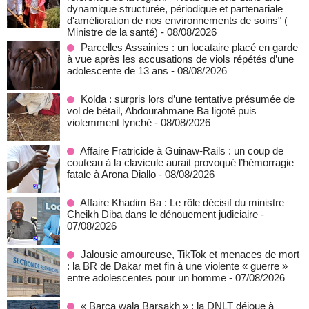
dynamique structurée, périodique et partenariale
d'amélioration de nos environnements de soins" (
Ministre de la santé)
- 08/08/2026
Parcelles Assainies : un locataire placé en garde
à vue après les accusations de viols répétés d’une
adolescente de 13 ans
- 08/08/2026
Kolda : surpris lors d’une tentative présumée de
vol de bétail, Abdourahmane Ba ligoté puis
violemment lynché
- 08/08/2026
Affaire Fratricide à Guinaw-Rails : un coup de
couteau à la clavicule aurait provoqué l’hémorragie
fatale à Arona Diallo
- 08/08/2026
Affaire Khadim Ba : Le rôle décisif du ministre
Cheikh Diba dans le dénouement judiciaire
-
07/08/2026
Jalousie amoureuse, TikTok et menaces de mort
: la BR de Dakar met fin à une violente « guerre »
entre adolescentes pour un homme
- 07/08/2026
« Barça wala Barsakh » : la DNLT déjoue à