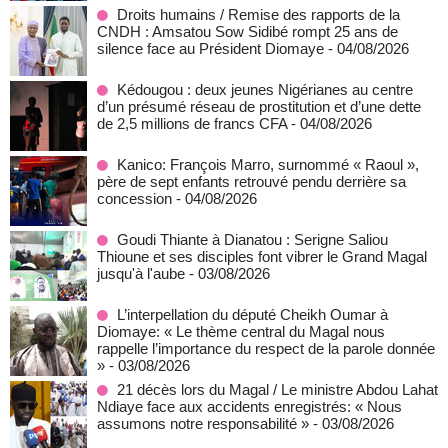
Droits humains / Remise des rapports de la
CNDH : Amsatou Sow Sidibé rompt 25 ans de
silence face au Président Diomaye
- 04/08/2026
Kédougou : deux jeunes Nigérianes au centre
d’un présumé réseau de prostitution et d’une dette
de 2,5 millions de francs CFA
- 04/08/2026
Kanico: François Marro, surnommé « Raoul »,
père de sept enfants retrouvé pendu derrière sa
concession
- 04/08/2026
Goudi Thiante à Dianatou : Serigne Saliou
Thioune et ses disciples font vibrer le Grand Magal
jusqu'à l'aube
- 03/08/2026
L’interpellation du député Cheikh Oumar à
Diomaye: « Le thème central du Magal nous
rappelle l’importance du respect de la parole donnée
»
- 03/08/2026
21 décès lors du Magal / Le ministre Abdou Lahat
Ndiaye face aux accidents enregistrés: « Nous
assumons notre responsabilité »
- 03/08/2026