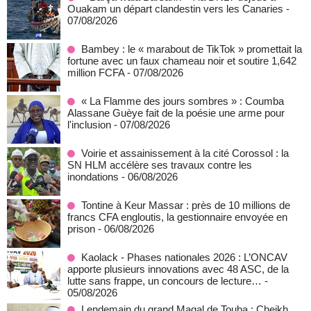
Ouakam un départ clandestin vers les Canaries
-
07/08/2026
Bambey : le « marabout de TikTok » promettait la
fortune avec un faux chameau noir et soutire 1,642
million FCFA
- 07/08/2026
« La Flamme des jours sombres » : Coumba
Alassane Guèye fait de la poésie une arme pour
l'inclusion
- 07/08/2026
Voirie et assainissement à la cité Corossol : la
SN HLM accélère ses travaux contre les
inondations
- 06/08/2026
Tontine à Keur Massar : près de 10 millions de
francs CFA engloutis, la gestionnaire envoyée en
prison
- 06/08/2026
Kaolack - Phases nationales 2026 : L’ONCAV
apporte plusieurs innovations avec 48 ASC, de la
lutte sans frappe, un concours de lecture…
-
05/08/2026
Lendemain du grand Magal de Touba : Cheikh