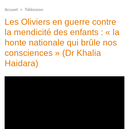
Accueil
>
Télévision
Les Oliviers en guerre contre
la mendicité des enfants : « la
honte nationale qui brûle nos
consciences » (Dr Khalia
Haidara)