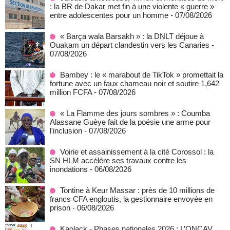
: la BR de Dakar met fin à une violente « guerre »
entre adolescentes pour un homme
- 07/08/2026
« Barça wala Barsakh » : la DNLT déjoue à
Ouakam un départ clandestin vers les Canaries
-
07/08/2026
Bambey : le « marabout de TikTok » promettait la
fortune avec un faux chameau noir et soutire 1,642
million FCFA
- 07/08/2026
« La Flamme des jours sombres » : Coumba
Alassane Guèye fait de la poésie une arme pour
l'inclusion
- 07/08/2026
Voirie et assainissement à la cité Corossol : la
SN HLM accélère ses travaux contre les
inondations
- 06/08/2026
Tontine à Keur Massar : près de 10 millions de
francs CFA engloutis, la gestionnaire envoyée en
prison
- 06/08/2026
Kaolack - Phases nationales 2026 : L’ONCAV