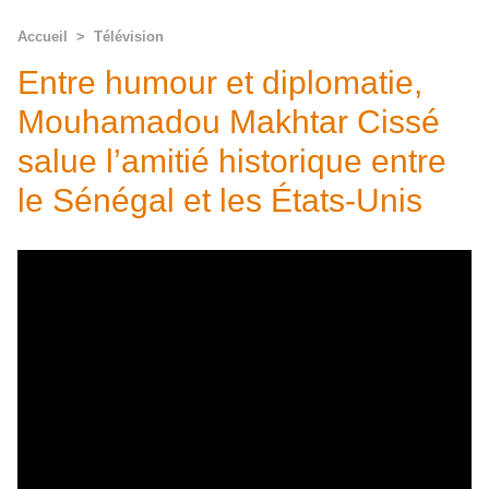
Accueil
>
Télévision
Entre humour et diplomatie,
Mouhamadou Makhtar Cissé
salue l’amitié historique entre
le Sénégal et les États-Unis