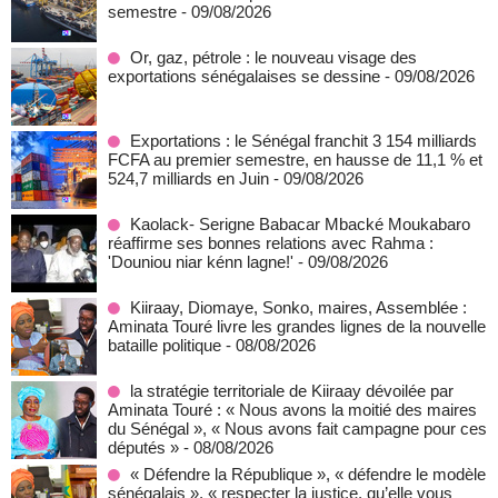
semestre
- 09/08/2026
Or, gaz, pétrole : le nouveau visage des
exportations sénégalaises se dessine
- 09/08/2026
Exportations : le Sénégal franchit 3 154 milliards
FCFA au premier semestre, en hausse de 11,1 % et
524,7 milliards en Juin
- 09/08/2026
Kaolack- Serigne Babacar Mbacké Moukabaro
réaffirme ses bonnes relations avec Rahma :
'Douniou niar kénn lagne!'
- 09/08/2026
Kiiraay, Diomaye, Sonko, maires, Assemblée :
Aminata Touré livre les grandes lignes de la nouvelle
bataille politique
- 08/08/2026
la stratégie territoriale de Kiiraay dévoilée par
Aminata Touré : « Nous avons la moitié des maires
du Sénégal », « Nous avons fait campagne pour ces
députés »
- 08/08/2026
« Défendre la République », « défendre le modèle
sénégalais », « respecter la justice, qu’elle vous