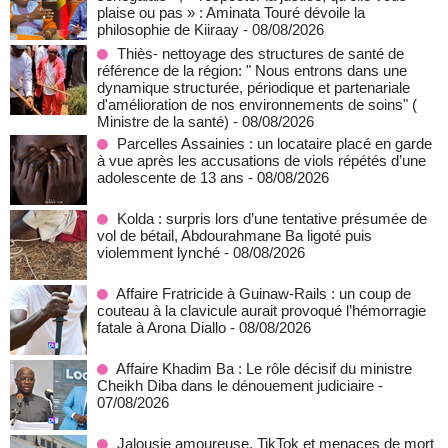
plaise ou pas » : Aminata Touré dévoile la
philosophie de Kiiraay
- 08/08/2026
Thiès- nettoyage des structures de santé de
référence de la région: " Nous entrons dans une
dynamique structurée, périodique et partenariale
d'amélioration de nos environnements de soins" (
Ministre de la santé)
- 08/08/2026
Parcelles Assainies : un locataire placé en garde
à vue après les accusations de viols répétés d’une
adolescente de 13 ans
- 08/08/2026
Kolda : surpris lors d’une tentative présumée de
vol de bétail, Abdourahmane Ba ligoté puis
violemment lynché
- 08/08/2026
Affaire Fratricide à Guinaw-Rails : un coup de
couteau à la clavicule aurait provoqué l’hémorragie
fatale à Arona Diallo
- 08/08/2026
Affaire Khadim Ba : Le rôle décisif du ministre
Cheikh Diba dans le dénouement judiciaire
-
07/08/2026
Jalousie amoureuse, TikTok et menaces de mort