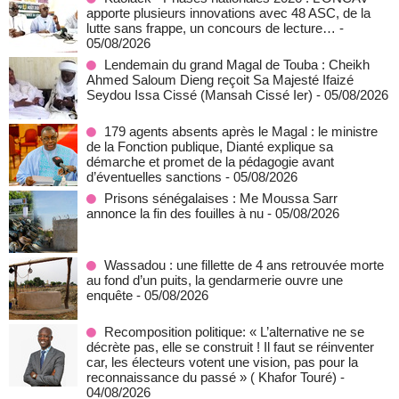
apporte plusieurs innovations avec 48 ASC, de la
lutte sans frappe, un concours de lecture…
-
05/08/2026
Lendemain du grand Magal de Touba : Cheikh
Ahmed Saloum Dieng reçoit Sa Majesté Ifaizé
Seydou Issa Cissé (Mansah Cissé Ier)
- 05/08/2026
179 agents absents après le Magal : le ministre
de la Fonction publique, Dianté explique sa
démarche et promet de la pédagogie avant
d’éventuelles sanctions
- 05/08/2026
Prisons sénégalaises : Me Moussa Sarr
annonce la fin des fouilles à nu
- 05/08/2026
Wassadou : une fillette de 4 ans retrouvée morte
au fond d’un puits, la gendarmerie ouvre une
enquête
- 05/08/2026
Recomposition politique: « L’alternative ne se
décrète pas, elle se construit ! Il faut se réinventer
car, les électeurs votent une vision, pas pour la
reconnaissance du passé » ( Khafor Touré)
-
04/08/2026