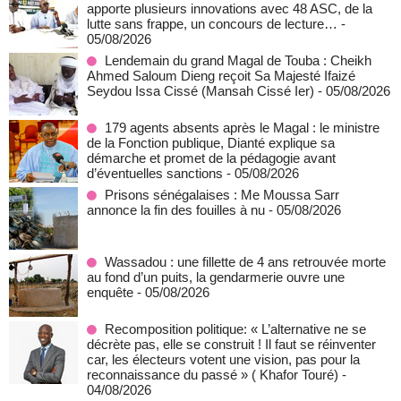
apporte plusieurs innovations avec 48 ASC, de la
lutte sans frappe, un concours de lecture…
-
05/08/2026
Lendemain du grand Magal de Touba : Cheikh
Ahmed Saloum Dieng reçoit Sa Majesté Ifaizé
Seydou Issa Cissé (Mansah Cissé Ier)
- 05/08/2026
179 agents absents après le Magal : le ministre
de la Fonction publique, Dianté explique sa
démarche et promet de la pédagogie avant
d’éventuelles sanctions
- 05/08/2026
Prisons sénégalaises : Me Moussa Sarr
annonce la fin des fouilles à nu
- 05/08/2026
Wassadou : une fillette de 4 ans retrouvée morte
au fond d’un puits, la gendarmerie ouvre une
enquête
- 05/08/2026
Recomposition politique: « L’alternative ne se
décrète pas, elle se construit ! Il faut se réinventer
car, les électeurs votent une vision, pas pour la
reconnaissance du passé » ( Khafor Touré)
-
04/08/2026