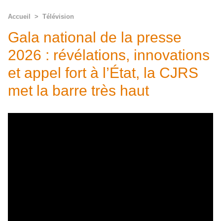
Accueil
>
Télévision
Gala national de la presse
2026 : révélations, innovations
et appel fort à l’État, la CJRS
met la barre très haut