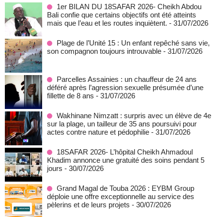
1er BILAN DU 18SAFAR 2026- Cheikh Abdou
Bali confie que certains objectifs ont été atteints
mais que l’eau et les routes inquiètent.
- 31/07/2026
Plage de l’Unité 15 : Un enfant repêché sans vie,
son compagnon toujours introuvable
- 31/07/2026
Parcelles Assainies : un chauffeur de 24 ans
déféré après l’agression sexuelle présumée d’une
fillette de 8 ans
- 31/07/2026
Wakhinane Nimzatt : surpris avec un élève de 4e
sur la plage, un tailleur de 35 ans poursuivi pour
actes contre nature et pédophilie
- 31/07/2026
18SAFAR 2026- L’hôpital Cheikh Ahmadoul
Khadim annonce une gratuité des soins pendant 5
jours
- 30/07/2026
Grand Magal de Touba 2026 : EYBM Group
déploie une offre exceptionnelle au service des
pèlerins et de leurs projets
- 30/07/2026