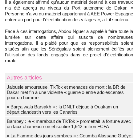
Il a également affirmé qu’aucun matériel destiné à ces travaux
n’a été aperçu au niveau du Port autonome de Dakar. «
Personne n’a vu du matériel appartenant à AEE Power Espagne
entrer au port pour l’électrification des villages », a-t-il soutenu.
Face à ces interrogations, Abdou Nguer a appelé à faire toute la
lumière sur cette affaire qui suscite de nombreuses
interrogations. Il a plaidé pour que les responsabilités soient
situées afin que les Sénégalais soient pleinement édifiés sur
l’utilisation des fonds engagés dans ce projet d’électrification
rurale.
Autres articles
Jalousie amoureuse, TikTok et menaces de mort : la BR de
Dakar met fin à une violente « guerre » entre adolescentes
pour un homme
« Barça wala Barsakh » : la DNLT déjoue à Ouakam un
départ clandestin vers les Canaries
Bambey : le « marabout de TikTok » promettait la fortune avec
un faux chameau noir et soutire 1,642 million FCFA
« La Flamme des jours sombres » : Coumba Alassane Guèye