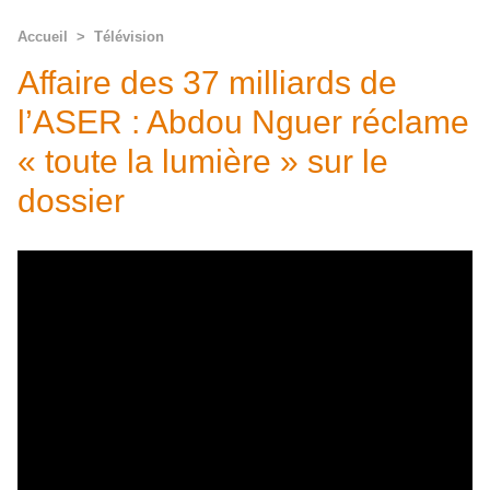
Accueil
>
Télévision
Affaire des 37 milliards de
l’ASER : Abdou Nguer réclame
« toute la lumière » sur le
dossier