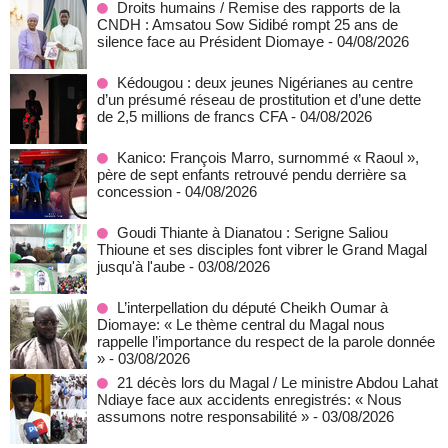
Droits humains / Remise des rapports de la
CNDH : Amsatou Sow Sidibé rompt 25 ans de
silence face au Président Diomaye
- 04/08/2026
Kédougou : deux jeunes Nigérianes au centre
d’un présumé réseau de prostitution et d’une dette
de 2,5 millions de francs CFA
- 04/08/2026
Kanico: François Marro, surnommé « Raoul »,
père de sept enfants retrouvé pendu derrière sa
concession
- 04/08/2026
Goudi Thiante à Dianatou : Serigne Saliou
Thioune et ses disciples font vibrer le Grand Magal
jusqu'à l'aube
- 03/08/2026
L’interpellation du député Cheikh Oumar à
Diomaye: « Le thème central du Magal nous
rappelle l’importance du respect de la parole donnée
»
- 03/08/2026
21 décès lors du Magal / Le ministre Abdou Lahat
Ndiaye face aux accidents enregistrés: « Nous
assumons notre responsabilité »
- 03/08/2026