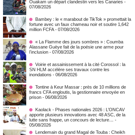
Ouakam un départ clandestin vers les Canaries
-
07/08/2026
Bambey : le « marabout de TikTok » promettait la
fortune avec un faux chameau noir et soutire 1,642
million FCFA
- 07/08/2026
« La Flamme des jours sombres » : Coumba
Alassane Guèye fait de la poésie une arme pour
l'inclusion
- 07/08/2026
Voirie et assainissement à la cité Corossol : la
SN HLM accélère ses travaux contre les
inondations
- 06/08/2026
Tontine à Keur Massar : près de 10 millions de
francs CFA engloutis, la gestionnaire envoyée en
prison
- 06/08/2026
Kaolack - Phases nationales 2026 : L’ONCAV
apporte plusieurs innovations avec 48 ASC, de la
lutte sans frappe, un concours de lecture…
-
05/08/2026
Lendemain du grand Magal de Touba : Cheikh