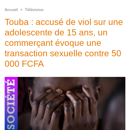
Accueil
>
Télévision
Touba : accusé de viol sur une
adolescente de 15 ans, un
commerçant évoque une
transaction sexuelle contre 50
000 FCFA