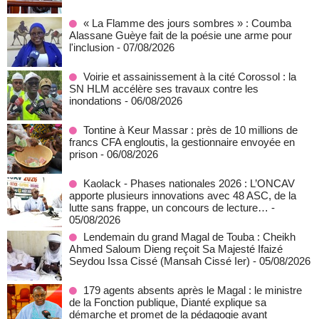
« La Flamme des jours sombres » : Coumba
Alassane Guèye fait de la poésie une arme pour
l'inclusion
- 07/08/2026
Voirie et assainissement à la cité Corossol : la
SN HLM accélère ses travaux contre les
inondations
- 06/08/2026
Tontine à Keur Massar : près de 10 millions de
francs CFA engloutis, la gestionnaire envoyée en
prison
- 06/08/2026
Kaolack - Phases nationales 2026 : L’ONCAV
apporte plusieurs innovations avec 48 ASC, de la
lutte sans frappe, un concours de lecture…
-
05/08/2026
Lendemain du grand Magal de Touba : Cheikh
Ahmed Saloum Dieng reçoit Sa Majesté Ifaizé
Seydou Issa Cissé (Mansah Cissé Ier)
- 05/08/2026
179 agents absents après le Magal : le ministre
de la Fonction publique, Dianté explique sa
démarche et promet de la pédagogie avant