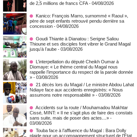
de 2,5 millions de francs CFA
- 04/08/2026
Kanico: François Marro, surnommé « Raoul »,
père de sept enfants retrouvé pendu derrière sa
concession
- 04/08/2026
Goudi Thiante à Dianatou : Serigne Saliou
Thioune et ses disciples font vibrer le Grand Magal
jusqu'à l'aube
- 03/08/2026
L’interpellation du député Cheikh Oumar à
Diomaye: « Le thème central du Magal nous
rappelle l’importance du respect de la parole donnée
»
- 03/08/2026
21 décès lors du Magal / Le ministre Abdou Lahat
Ndiaye face aux accidents enregistrés: « Nous
assumons notre responsabilité »
- 03/08/2026
Accidents sur la route / Mouhamadou Makhtar
Cissé, MINT: « Il ne s’agit plus de faire des constats
sans suite, mais de poser des actes…»
-
03/08/2026
Touba face à l’affluence du Magal : Bara Dolly
plaide pour un accompagnement structurel de l’État