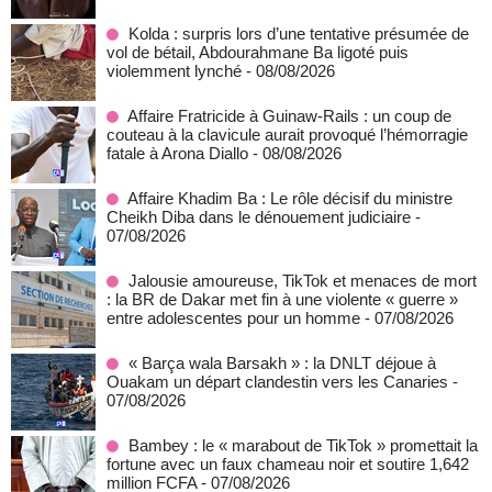
Kolda : surpris lors d’une tentative présumée de
vol de bétail, Abdourahmane Ba ligoté puis
violemment lynché
- 08/08/2026
Affaire Fratricide à Guinaw-Rails : un coup de
couteau à la clavicule aurait provoqué l’hémorragie
fatale à Arona Diallo
- 08/08/2026
Affaire Khadim Ba : Le rôle décisif du ministre
Cheikh Diba dans le dénouement judiciaire
-
07/08/2026
Jalousie amoureuse, TikTok et menaces de mort
: la BR de Dakar met fin à une violente « guerre »
entre adolescentes pour un homme
- 07/08/2026
« Barça wala Barsakh » : la DNLT déjoue à
Ouakam un départ clandestin vers les Canaries
-
07/08/2026
Bambey : le « marabout de TikTok » promettait la
fortune avec un faux chameau noir et soutire 1,642
million FCFA
- 07/08/2026