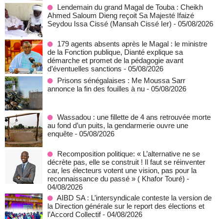
Lendemain du grand Magal de Touba : Cheikh
Ahmed Saloum Dieng reçoit Sa Majesté Ifaizé
Seydou Issa Cissé (Mansah Cissé Ier)
- 05/08/2026
179 agents absents après le Magal : le ministre
de la Fonction publique, Dianté explique sa
démarche et promet de la pédagogie avant
d’éventuelles sanctions
- 05/08/2026
Prisons sénégalaises : Me Moussa Sarr
annonce la fin des fouilles à nu
- 05/08/2026
Wassadou : une fillette de 4 ans retrouvée morte
au fond d’un puits, la gendarmerie ouvre une
enquête
- 05/08/2026
Recomposition politique: « L’alternative ne se
décrète pas, elle se construit ! Il faut se réinventer
car, les électeurs votent une vision, pas pour la
reconnaissance du passé » ( Khafor Touré)
-
04/08/2026
AIBD SA : L’intersyndicale conteste la version de
la Direction générale sur le report des élections et
l’Accord Collectif
- 04/08/2026