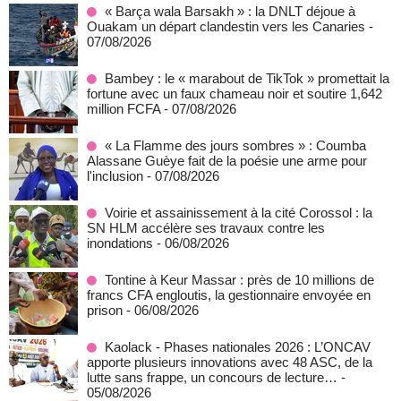
« Barça wala Barsakh » : la DNLT déjoue à
Ouakam un départ clandestin vers les Canaries
-
07/08/2026
Bambey : le « marabout de TikTok » promettait la
fortune avec un faux chameau noir et soutire 1,642
million FCFA
- 07/08/2026
« La Flamme des jours sombres » : Coumba
Alassane Guèye fait de la poésie une arme pour
l'inclusion
- 07/08/2026
Voirie et assainissement à la cité Corossol : la
SN HLM accélère ses travaux contre les
inondations
- 06/08/2026
Tontine à Keur Massar : près de 10 millions de
francs CFA engloutis, la gestionnaire envoyée en
prison
- 06/08/2026
Kaolack - Phases nationales 2026 : L’ONCAV
apporte plusieurs innovations avec 48 ASC, de la
lutte sans frappe, un concours de lecture…
-
05/08/2026