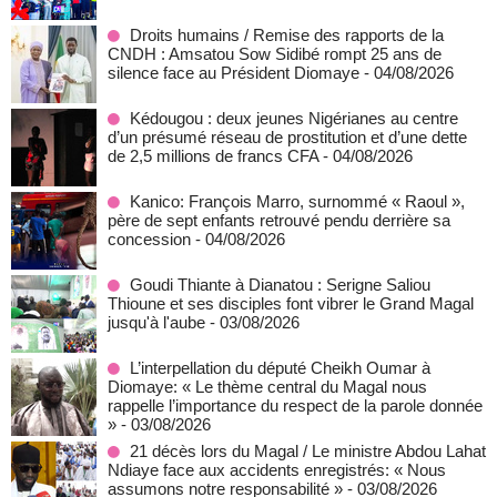
Droits humains / Remise des rapports de la
CNDH : Amsatou Sow Sidibé rompt 25 ans de
silence face au Président Diomaye
- 04/08/2026
Kédougou : deux jeunes Nigérianes au centre
d’un présumé réseau de prostitution et d’une dette
de 2,5 millions de francs CFA
- 04/08/2026
Kanico: François Marro, surnommé « Raoul »,
père de sept enfants retrouvé pendu derrière sa
concession
- 04/08/2026
Goudi Thiante à Dianatou : Serigne Saliou
Thioune et ses disciples font vibrer le Grand Magal
jusqu'à l'aube
- 03/08/2026
L’interpellation du député Cheikh Oumar à
Diomaye: « Le thème central du Magal nous
rappelle l’importance du respect de la parole donnée
»
- 03/08/2026
21 décès lors du Magal / Le ministre Abdou Lahat
Ndiaye face aux accidents enregistrés: « Nous
assumons notre responsabilité »
- 03/08/2026