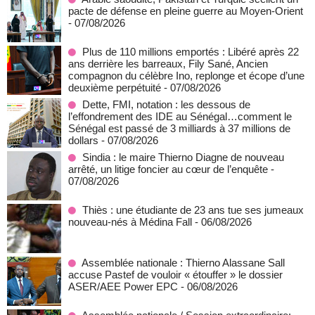
pacte de défense en pleine guerre au Moyen-Orient
- 07/08/2026
Plus de 110 millions emportés : Libéré après 22
ans derrière les barreaux, Fily Sané, Ancien
compagnon du célèbre Ino, replonge et écope d’une
deuxième perpétuité
- 07/08/2026
Dette, FMI, notation : les dessous de
l’effondrement des IDE au Sénégal…comment le
Sénégal est passé de 3 milliards à 37 millions de
dollars
- 07/08/2026
Sindia : le maire Thierno Diagne de nouveau
arrêté, un litige foncier au cœur de l’enquête
-
07/08/2026
Thiès : une étudiante de 23 ans tue ses jumeaux
nouveau-nés à Médina Fall
- 06/08/2026
Assemblée nationale : Thierno Alassane Sall
accuse Pastef de vouloir « étouffer » le dossier
ASER/AEE Power EPC
- 06/08/2026