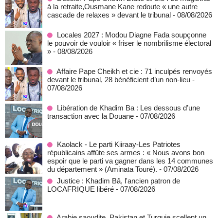
à la retraite,Ousmane Kane redoute « une autre
cascade de relaxes » devant le tribunal
- 08/08/2026
Locales 2027 : Modou Diagne Fada soupçonne
le pouvoir de vouloir « friser le nombrilisme électoral
»
- 08/08/2026
Affaire Pape Cheikh et cie : 71 inculpés renvoyés
devant le tribunal, 28 bénéficient d’un non-lieu
-
07/08/2026
Libération de Khadim Ba : Les dessous d’une
transaction avec la Douane
- 07/08/2026
Kaolack - Le parti Kiiraay-Les Patriotes
républicains affûte ses armes : « Nous avons bon
espoir que le parti va gagner dans les 14 communes
du département » (Aminata Touré).
- 07/08/2026
Justice : Khadim Bâ, l'ancien patron de
LOCAFRIQUE libéré
- 07/08/2026
Arabie saoudite, Pakistan et Turquie scellent un