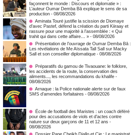
façonnent le monde : Discours et diplomatie » :
L’auteur Oumar Demba Bâ explique le sens de sa
production
- 08/08/2026
Aminata Touré justifie la scission de Diomaye
d’avec Pastef, défend la création du parti Kiiraay et
rassure pour une majorité à l’assemblée : « Qui
trahit qui dans cette affaire… »
- 08/08/2026
Présentation de l’ouvrage de Oumar Demba Bâ :
Les révélations de Me Aïssata Tall Sall sur Macky
Sall et son conseiller diplomatique
- 08/08/2026
Préparatifs du gamou de Tivaouane: le folklore,
les accidents de la route, la conservation des
aliments..., les recommandations du khalife
-
08/08/2026
Arnaque : la Police nationale alerte sur de faux
SMS d’amendes forfaitaires
- 08/08/2026
École de football des Maristes : un coach déféré
pour des accusations de viols et d’actes contre
nature sur deux garçons de 11 et 12 ans
-
08/08/2026
Dossier Pape Cheikh Diallo et Cie : Le magistrat