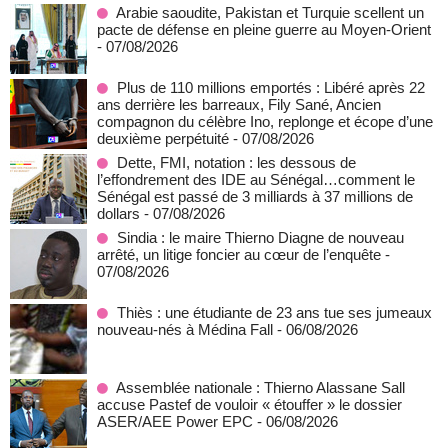
Arabie saoudite, Pakistan et Turquie scellent un
pacte de défense en pleine guerre au Moyen-Orient
- 07/08/2026
Plus de 110 millions emportés : Libéré après 22
ans derrière les barreaux, Fily Sané, Ancien
compagnon du célèbre Ino, replonge et écope d’une
deuxième perpétuité
- 07/08/2026
Dette, FMI, notation : les dessous de
l’effondrement des IDE au Sénégal…comment le
Sénégal est passé de 3 milliards à 37 millions de
dollars
- 07/08/2026
Sindia : le maire Thierno Diagne de nouveau
arrêté, un litige foncier au cœur de l’enquête
-
07/08/2026
Thiès : une étudiante de 23 ans tue ses jumeaux
nouveau-nés à Médina Fall
- 06/08/2026
Assemblée nationale : Thierno Alassane Sall
accuse Pastef de vouloir « étouffer » le dossier
ASER/AEE Power EPC
- 06/08/2026