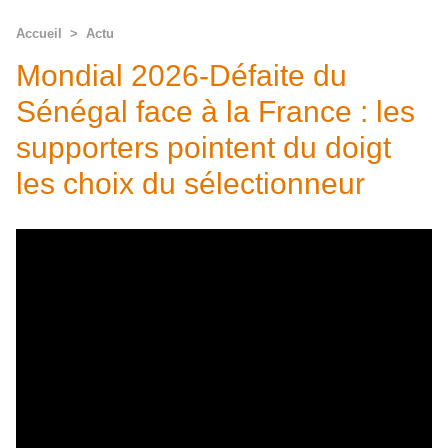
Accueil
>
Actu
Mondial 2026-Défaite du
Sénégal face à la France : les
supporters pointent du doigt
les choix du sélectionneur