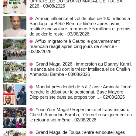
OFFICIELLE DU GRAND MAGAL DE TOUBA
2026
- 03/08/2026
Amour, influence et vol de plus de 100 millions à
Sandaga : « Bébé Réma » libérée après avoir
restitué une voiture, remboursé 5 millions et promis
de solder le reste
- 03/08/2026
Afflux migratoire à Ceuta: le gouvernement
marocain réagit après cinq jours de silence
-
03/08/2026
Grand Magal 2026 : immersion au Daaray Kamil,
le sanctuaire où dort le trésor intellectuel de Cheikh
Ahmadou Bamba
- 03/08/2026
Mandat présidentiel de 5 à 7 ans : Aminata Touré
recadre le débat sur le septennat, Baye Mayoro
Diop persiste dans sa proposition...
- 02/08/2026
Yoor-Yoor Magal / Repentance et transmission:
Cheikh Ahmadou Bamba, l’éternel enseignement ou
le retour à soi-même
- 02/08/2026
Grand Magal de Touba : entre embouteillages