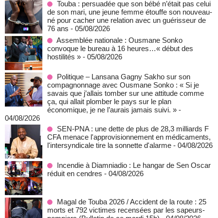
Touba : persuadée que son bébé n’était pas celui
de son mari, une jeune femme étouffe son nouveau-
né pour cacher une relation avec un guérisseur de
76 ans
- 05/08/2026
Assemblée nationale : Ousmane Sonko
convoque le bureau à 16 heures…« début des
hostilités »
- 05/08/2026
Politique – Lansana Gagny Sakho sur son
compagnonnage avec Ousmane Sonko : « Si je
savais que j’allais tomber sur une attitude comme
ça, qui allait plomber le pays sur le plan
économique, je ne l’aurais jamais suivi. »
-
04/08/2026
SEN-PNA : une dette de plus de 28,3 milliards F
CFA menace l'approvisionnement en médicaments,
l'intersyndicale tire la sonnette d'alarme
- 04/08/2026
Incendie à Diamniadio : Le hangar de Sen Oscar
réduit en cendres
- 04/08/2026
Magal de Touba 2026 / Accident de la route : 25
morts et 792 victimes recensées par les sapeurs-