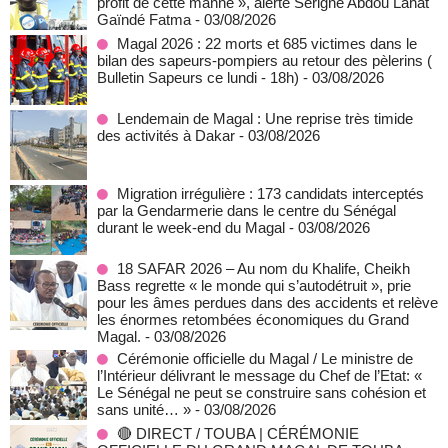
profit de cette manne », alerte Serigne Abdou Lahat
Gaïndé Fatma
- 03/08/2026
Magal 2026 : 22 morts et 685 victimes dans le
bilan des sapeurs-pompiers au retour des pèlerins (
Bulletin Sapeurs ce lundi - 18h)
- 03/08/2026
Lendemain de Magal : Une reprise très timide
des activités à Dakar
- 03/08/2026
Migration irrégulière : 173 candidats interceptés
par la Gendarmerie dans le centre du Sénégal
durant le week-end du Magal
- 03/08/2026
18 SAFAR 2026 – Au nom du Khalife, Cheikh
Bass regrette « le monde qui s’autodétruit », prie
pour les âmes perdues dans des accidents et relève
les énormes retombées économiques du Grand
Magal.
- 03/08/2026
Cérémonie officielle du Magal / Le ministre de
l’Intérieur délivrant le message du Chef de l’Etat: «
Le Sénégal ne peut se construire sans cohésion et
sans unité… »
- 03/08/2026
🔴 DIRECT / TOUBA | CÉRÉMONIE