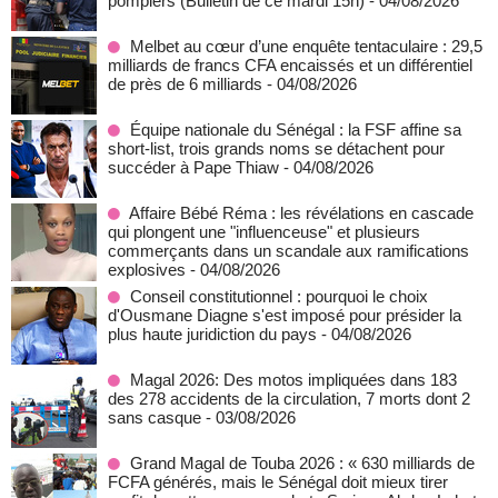
pompiers (Bulletin de ce mardi 15h)
- 04/08/2026
Melbet au cœur d’une enquête tentaculaire : 29,5
milliards de francs CFA encaissés et un différentiel
de près de 6 milliards
- 04/08/2026
Équipe nationale du Sénégal : la FSF affine sa
short-list, trois grands noms se détachent pour
succéder à Pape Thiaw
- 04/08/2026
Affaire Bébé Réma : les révélations en cascade
qui plongent une "influenceuse" et plusieurs
commerçants dans un scandale aux ramifications
explosives
- 04/08/2026
Conseil constitutionnel : pourquoi le choix
d'Ousmane Diagne s'est imposé pour présider la
plus haute juridiction du pays
- 04/08/2026
Magal 2026: Des motos impliquées dans 183
des 278 accidents de la circulation, 7 morts dont 2
sans casque
- 03/08/2026
Grand Magal de Touba 2026 : « 630 milliards de
FCFA générés, mais le Sénégal doit mieux tirer