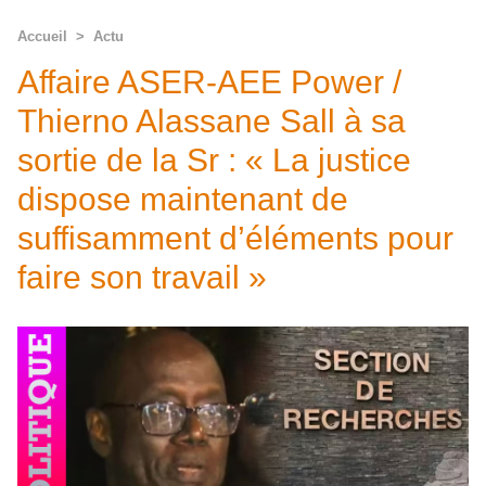
Accueil
>
Actu
Affaire ASER-AEE Power /
Thierno Alassane Sall à sa
sortie de la Sr : « La justice
dispose maintenant de
suffisamment d’éléments pour
faire son travail »