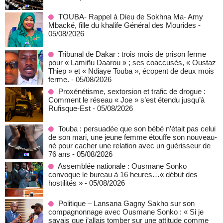
TOUBA- Rappel à Dieu de Sokhna Ma- Amy
Mbacké, fille du khalife Général des Mourides
-
05/08/2026
Tribunal de Dakar : trois mois de prison ferme
pour « Lamiñu Daarou » ; ses coaccusés, « Oustaz
Thiep » et « Ndiaye Touba », écopent de deux mois
ferme.
- 05/08/2026
Proxénétisme, sextorsion et trafic de drogue :
Comment le réseau « Joe » s’est étendu jusqu’à
Rufisque-Est
- 05/08/2026
Touba : persuadée que son bébé n’était pas celui
de son mari, une jeune femme étouffe son nouveau-
né pour cacher une relation avec un guérisseur de
76 ans
- 05/08/2026
Assemblée nationale : Ousmane Sonko
convoque le bureau à 16 heures…« début des
hostilités »
- 05/08/2026
Politique – Lansana Gagny Sakho sur son
compagnonnage avec Ousmane Sonko : « Si je
savais que j’allais tomber sur une attitude comme