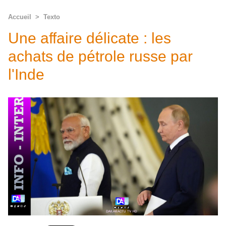
Accueil
>
Texto
Une affaire délicate : les
achats de pétrole russe par
l'Inde