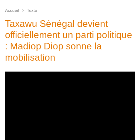
Accueil
>
Texto
Taxawu Sénégal devient
officiellement un parti politique
: Madiop Diop sonne la
mobilisation