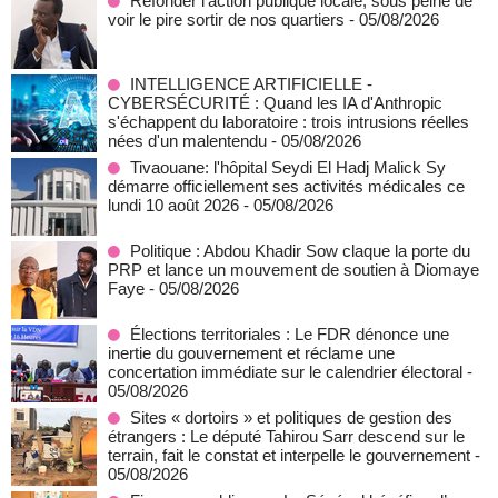
Refonder l’action publique locale, sous peine de
voir le pire sortir de nos quartiers
- 05/08/2026
INTELLIGENCE ARTIFICIELLE -
CYBERSÉCURITÉ : Quand les IA d'Anthropic
s'échappent du laboratoire : trois intrusions réelles
nées d'un malentendu
- 05/08/2026
Tivaouane: l'hôpital Seydi El Hadj Malick Sy
démarre officiellement ses activités médicales ce
lundi 10 août 2026
- 05/08/2026
Politique : Abdou Khadir Sow claque la porte du
PRP et lance un mouvement de soutien à Diomaye
Faye
- 05/08/2026
Élections territoriales : Le FDR dénonce une
inertie du gouvernement et réclame une
concertation immédiate sur le calendrier électoral
-
05/08/2026
Sites « dortoirs » et politiques de gestion des
étrangers : Le député Tahirou Sarr descend sur le
terrain, fait le constat et interpelle le gouvernement
-
05/08/2026