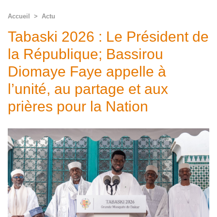
Accueil
>
Actu
Tabaski 2026 : Le Président de
la République; Bassirou
Diomaye Faye appelle à
l’unité, au partage et aux
prières pour la Nation