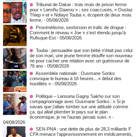
Tribunal de Dakar : trois mois de prison ferme
pour « Lamiñu Daarou » ; ses coaccusés, « Oustaz
Thiep » et « Ndiaye Touba », écopent de deux mois
ferme.
- 05/08/2026
Proxénétisme, sextorsion et trafic de drogue :
Comment le réseau « Joe » s’est étendu jusqu’à
Rufisque-Est
- 05/08/2026
Touba : persuadée que son bébé n’était pas celui
de son mari, une jeune femme étouffe son nouveau-
né pour cacher une relation avec un guérisseur de
76 ans
- 05/08/2026
Assemblée nationale : Ousmane Sonko
convoque le bureau à 16 heures…« début des
hostilités »
- 05/08/2026
Politique – Lansana Gagny Sakho sur son
compagnonnage avec Ousmane Sonko : « Si je
savais que j’allais tomber sur une attitude comme
ça, qui allait plomber le pays sur le plan
économique, je ne l’aurais jamais suivi. »
-
04/08/2026
SEN-PNA : une dette de plus de 28,3 milliards F
CFA menace l'approvisionnement en médicaments,