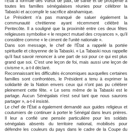
l’État a formulé des vœux de paix, de santé et de prospérité à
toutes les familles sénégalaises réunies pour célébrer la
Tabaski et accomplir le sacrifice abrahamique.
Le Président n’a pas manqué de saluer également la
communauté chrétienne ayant récemment célébré la
Pentecôte. Il a souligné que la proximité entre ces deux fêtes
religieuses symbolise « le respect mutuel des croyances », qu’il
considère comme « le ciment de l’unité nationale ».
Dans son message, le chef de l’État a rappelé la portée
spirituelle et citoyenne de la Tabaski. « La Tabaski nous rappelle
qu’il faut savoir renoncer à une part de soi pour ce qui est plus
grand que soi. C’est une leçon de foi, mais aussi une leçon de
civisme », a-t-il déclaré.
Reconnaissant les difficultés économiques auxquelles certaines
familles sont confrontées, le Président a tenu à exprimer la
solidarité de la Nation envers ceux qui n’ont pas pu célébrer
pleinement cette fête. « Le sens même de la Tabaski est le
partage. Aucun Sénégalais n’est seul tant que nous saurons
partager », a-t-il insisté.
Le chef de l’État a également demandé aux guides religieux et
coutumiers de continuer à porter le Sénégal dans leurs prières.
Il leur a confié une pensée particulière pour les soldats
sénégalais absents du territoire national, mobilisés pour
défendre les couleurs du pays dans le cadre de la Coupe du