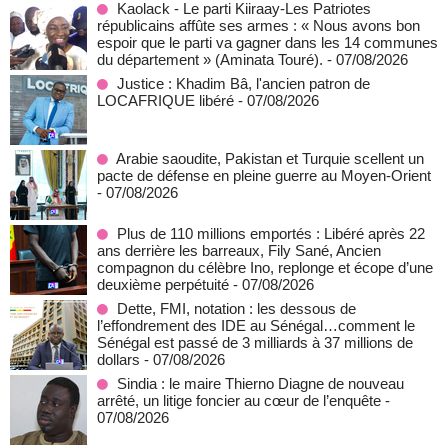
Kaolack - Le parti Kiiraay-Les Patriotes
républicains affûte ses armes : « Nous avons bon
espoir que le parti va gagner dans les 14 communes
du département » (Aminata Touré).
- 07/08/2026
Justice : Khadim Bâ, l'ancien patron de
LOCAFRIQUE libéré
- 07/08/2026
Arabie saoudite, Pakistan et Turquie scellent un
pacte de défense en pleine guerre au Moyen-Orient
- 07/08/2026
Plus de 110 millions emportés : Libéré après 22
ans derrière les barreaux, Fily Sané, Ancien
compagnon du célèbre Ino, replonge et écope d’une
deuxième perpétuité
- 07/08/2026
Dette, FMI, notation : les dessous de
l’effondrement des IDE au Sénégal…comment le
Sénégal est passé de 3 milliards à 37 millions de
dollars
- 07/08/2026
Sindia : le maire Thierno Diagne de nouveau
arrêté, un litige foncier au cœur de l’enquête
-
07/08/2026