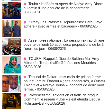
Touba : le décès suspect de Ndèye Amy Dione
au cœur d'une enquête de la gendarmerie
-
06/08/2026
Kiiraay-Les Patriotes Républicains: Bara Gaye
adhère «avec armes et bagages»
- 06/08/2026
Assemblée nationale : La session extraordinaire
ouverte ce lundi 10 août, deux propositions de loi à
l’ordre du jour
- 06/08/2026
TOUBA- Rappel à Dieu de Sokhna Ma- Amy
Mbacké, fille du khalife Général des Mourides
-
05/08/2026
Tribunal de Dakar : trois mois de prison ferme
pour « Lamiñu Daarou » ; ses coaccusés, « Oustaz
Thiep » et « Ndiaye Touba », écopent de deux mois
ferme.
- 05/08/2026
Proxénétisme, sextorsion et trafic de drogue :
Comment le réseau « Joe » s’est étendu jusqu’à
Rufisque-Est
- 05/08/2026