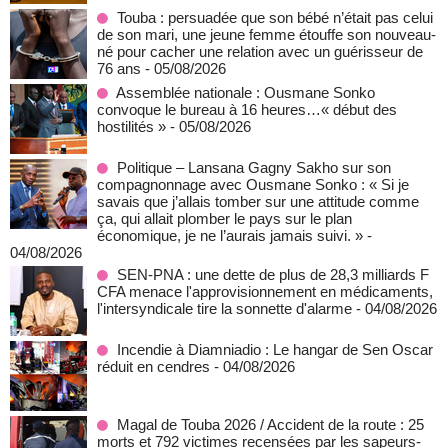
Touba : persuadée que son bébé n’était pas celui
de son mari, une jeune femme étouffe son nouveau-
né pour cacher une relation avec un guérisseur de
76 ans
- 05/08/2026
Assemblée nationale : Ousmane Sonko
convoque le bureau à 16 heures…« début des
hostilités »
- 05/08/2026
Politique – Lansana Gagny Sakho sur son
compagnonnage avec Ousmane Sonko : « Si je
savais que j’allais tomber sur une attitude comme
ça, qui allait plomber le pays sur le plan
économique, je ne l’aurais jamais suivi. »
-
04/08/2026
SEN-PNA : une dette de plus de 28,3 milliards F
CFA menace l'approvisionnement en médicaments,
l'intersyndicale tire la sonnette d'alarme
- 04/08/2026
Incendie à Diamniadio : Le hangar de Sen Oscar
réduit en cendres
- 04/08/2026
Magal de Touba 2026 / Accident de la route : 25
morts et 792 victimes recensées par les sapeurs-