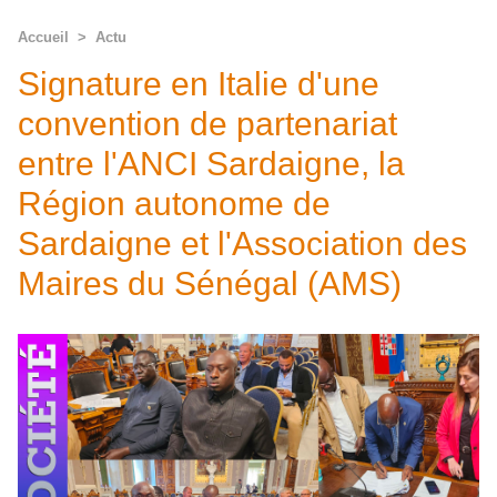
Accueil
>
Actu
Signature en Italie d'une
convention de partenariat
entre l'ANCI Sardaigne, la
Région autonome de
Sardaigne et l'Association des
Maires du Sénégal (AMS)