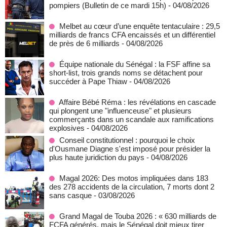
pompiers (Bulletin de ce mardi 15h)
- 04/08/2026
Melbet au cœur d’une enquête tentaculaire : 29,5
milliards de francs CFA encaissés et un différentiel
de près de 6 milliards
- 04/08/2026
Équipe nationale du Sénégal : la FSF affine sa
short-list, trois grands noms se détachent pour
succéder à Pape Thiaw
- 04/08/2026
Affaire Bébé Réma : les révélations en cascade
qui plongent une "influenceuse" et plusieurs
commerçants dans un scandale aux ramifications
explosives
- 04/08/2026
Conseil constitutionnel : pourquoi le choix
d'Ousmane Diagne s'est imposé pour présider la
plus haute juridiction du pays
- 04/08/2026
Magal 2026: Des motos impliquées dans 183
des 278 accidents de la circulation, 7 morts dont 2
sans casque
- 03/08/2026
Grand Magal de Touba 2026 : « 630 milliards de
FCFA générés, mais le Sénégal doit mieux tirer