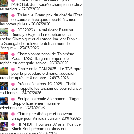
Finale Zone B de Dahra Djoloff :
l'ASC Bok Jom sacrée championne chez
les seniors
- 27/07/2026
Thiès : le Grand prix du chef de l'État
de courses hippiques reporté à cause
des fortes pluies
- 26/07/2026
JOJ2026 / Le président Bassirou
Diomaye Faye à la réception de la
piscine Olympique et du stade Iba Mar Diop : «
Le Sénégal doit relever le défi au nom de
l’Afrique »
- 25/07/2026
Championnat zonal de Thiamène
Pass : l'ASC Bargam remporte le
trophée en catégorie senior
- 25/07/2026
Finale de la CAN 2025 : Le TAS opte
pour la procédure ordinaire…décision
attendue après le 8 octobre
- 24/07/2026
Préqualifications JO 2028 : Cheikh
Sarr rappelle les anciennes pour relancer
les Lionnes
- 24/07/2026
Equipe nationale Allemande : Jürgen
Klopp officiellement nommé
sélectionneur
- 24/07/2026
Chirurgie esthétique et nouveau
visage pour Vinicius Junior
- 23/07/2026
HIP-HOP: Pour ses 37 ans, Positive
Black Soul prépare un show qui
s'annonce inoubliable
- 23/07/2026