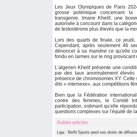
Les Jeux Olympiques de Paris 2024
grosse polémique concernant la pa
transgenre. Imane Khelif, une boxe
autorisée à concourir dans la catégor
de testostérone plus élevés que la 
Lors des quarts de finale, ce jeudi,
Cependant, après seulement 46 sec
dénoncer à sa manière ce qu'elle con
fondu en larmes sur le ring provocant u
L’algerien Khelif présente une condi
par des taux anormalement élevés 
présence de chromosomes XY. Cette sit
dits « intersexe», aux compétitions fé
Bien que la Fédération international
contre des femmes, le Comité Int
participation, estimant qu'elle réponda
questions complexes sur l'équité de la
Autres articles
Liga : BeIN Sports perd ses droits de diffus