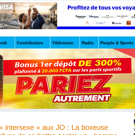
undi
Contribution
Télévision
Radio
People & Sports
e « intersexe » aux JO : La boxeuse