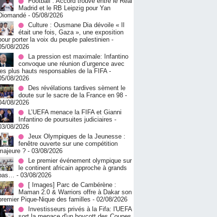
Football : Accord trouvé entre le Real
Madrid et le RB Leipzig pour Yan
Diomandé
- 05/08/2026
Culture : Ousmane Dia dévoile « Il
était une fois, Gaza », une exposition
pour porter la voix du peuple palestinien
-
05/08/2026
La pression est maximale: Infantino
convoque une réunion d’urgence avec
les plus hauts responsables de la FIFA
-
05/08/2026
Des révélations tardives sèment le
doute sur le sacre de la France en 98
-
04/08/2026
L’UEFA menace la FIFA et Gianni
Infantino de poursuites judiciaires
-
03/08/2026
Jeux Olympiques de la Jeunesse :
fenêtre ouverte sur une compétition
majeure ?
- 03/08/2026
Le premier événement olympique sur
le continent africain approche à grands
pas…
- 03/08/2026
[ Images] Parc de Cambérène :
Maman 2.0 & Warriors offre à Dakar son
premier Pique-Nique des familles
- 02/08/2026
Investisseurs privés à la Fifa: l'UEFA
sort la menace d'un boycott des Coupes