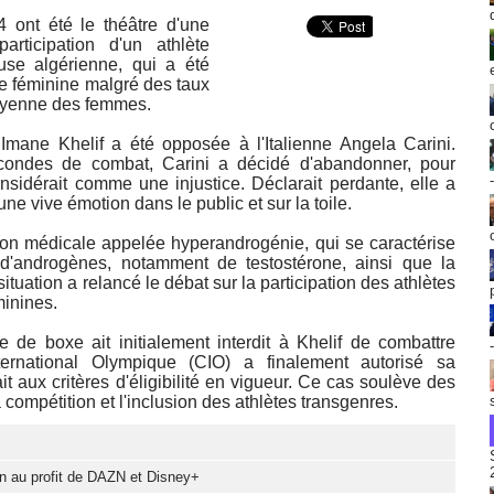
 ont été le théâtre d'une
rticipation d'un athlète
use algérienne, qui a été
ie féminine malgré des taux
moyenne des femmes.
 Imane Khelif a été opposée à l'Italienne Angela Carini.
ondes de combat, Carini a décidé d'abandonner, pour
sidérait comme une injustice. Déclarait perdante, elle a
ne vive émotion dans le public et sur la toile.
tion médicale appelée hyperandrogénie, qui se caractérise
d'androgènes, notamment de testostérone, ainsi que la
uation a relancé le débat sur la participation des athlètes
minines.
e de boxe ait initialement interdit à Khelif de combattre
ernational Olympique (CIO) a finalement autorisé sa
it aux critères d'éligibilité en vigueur. Ce cas soulève des
 compétition et l'inclusion des athlètes transgenres.
ion au profit de DAZN et Disney+