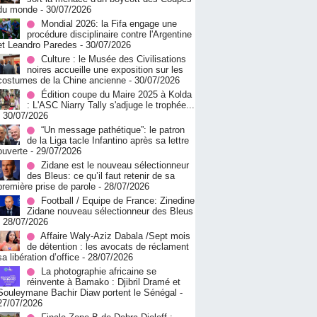
du monde
- 30/07/2026
Mondial 2026: la Fifa engage une
procédure disciplinaire contre l'Argentine
et Leandro Paredes
- 30/07/2026
Culture : le Musée des Civilisations
noires accueille une exposition sur les
costumes de la Chine ancienne
- 30/07/2026
Édition coupe du Maire 2025 à Kolda
: L'ASC Niarry Tally s'adjuge le trophée...
- 30/07/2026
“Un message pathétique”: le patron
de la Liga tacle Infantino après sa lettre
ouverte
- 29/07/2026
Zidane est le nouveau sélectionneur
des Bleus: ce qu’il faut retenir de sa
première prise de parole
- 28/07/2026
Football / Equipe de France: Zinedine
Zidane nouveau sélectionneur des Bleus
- 28/07/2026
Affaire Waly-Aziz Dabala /Sept mois
de détention : les avocats de réclament
sa libération d’office
- 28/07/2026
La photographie africaine se
réinvente à Bamako : Djibril Dramé et
Souleymane Bachir Diaw portent le Sénégal
-
27/07/2026