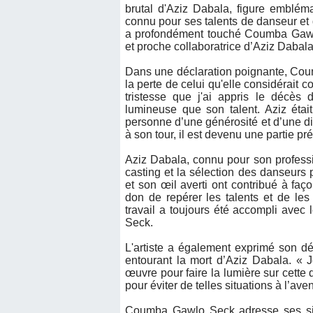
brutal d'Aziz Dabala, figure embléma
connu pour ses talents de danseur e
a profondément touché Coumba Gawl
et proche collaboratrice d’Aziz Dabal
Dans une déclaration poignante, Cou
la perte de celui qu'elle considérai
tristesse que j'ai appris le décès
lumineuse que son talent. Aziz étai
personne d’une générosité et d’une di
à son tour, il est devenu une partie pr
Aziz Dabala, connu pour son profess
casting et la sélection des danseurs
et son œil averti ont contribué à façon
don de repérer les talents et de les
travail a toujours été accompli avec
Seck.
L'artiste a également exprimé son dé
entourant la mort d’Aziz Dabala. « 
œuvre pour faire la lumière sur cette
pour éviter de telles situations à l’aven
Coumba Gawlo Seck adresse ses sin