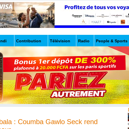
undi
Contribution
Télévision
Radio
People & Sports
abala : Coumba Gawlo Seck rend