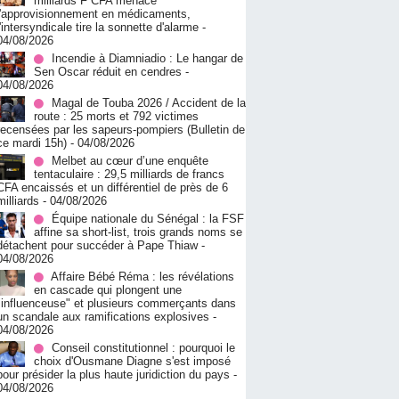
milliards F CFA menace
l'approvisionnement en médicaments,
l'intersyndicale tire la sonnette d'alarme
-
04/08/2026
Incendie à Diamniadio : Le hangar de
Sen Oscar réduit en cendres
-
04/08/2026
Magal de Touba 2026 / Accident de la
route : 25 morts et 792 victimes
recensées par les sapeurs-pompiers (Bulletin de
ce mardi 15h)
- 04/08/2026
Melbet au cœur d’une enquête
tentaculaire : 29,5 milliards de francs
CFA encaissés et un différentiel de près de 6
milliards
- 04/08/2026
Équipe nationale du Sénégal : la FSF
affine sa short-list, trois grands noms se
détachent pour succéder à Pape Thiaw
-
04/08/2026
Affaire Bébé Réma : les révélations
en cascade qui plongent une
"influenceuse" et plusieurs commerçants dans
un scandale aux ramifications explosives
-
04/08/2026
Conseil constitutionnel : pourquoi le
choix d'Ousmane Diagne s'est imposé
pour présider la plus haute juridiction du pays
-
04/08/2026