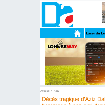
Laser du L
Accueil
>
Actu
Décès tragique d’Aziz D