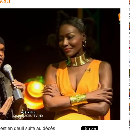
seur
est en deuil suite au décès