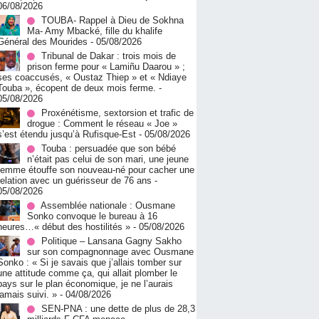
06/08/2026
TOUBA- Rappel à Dieu de Sokhna
Ma- Amy Mbacké, fille du khalife
Général des Mourides
- 05/08/2026
Tribunal de Dakar : trois mois de
prison ferme pour « Lamiñu Daarou » ;
ses coaccusés, « Oustaz Thiep » et « Ndiaye
Touba », écopent de deux mois ferme.
-
05/08/2026
Proxénétisme, sextorsion et trafic de
drogue : Comment le réseau « Joe »
s’est étendu jusqu’à Rufisque-Est
- 05/08/2026
Touba : persuadée que son bébé
n’était pas celui de son mari, une jeune
femme étouffe son nouveau-né pour cacher une
relation avec un guérisseur de 76 ans
-
05/08/2026
Assemblée nationale : Ousmane
Sonko convoque le bureau à 16
heures…« début des hostilités »
- 05/08/2026
Politique – Lansana Gagny Sakho
sur son compagnonnage avec Ousmane
Sonko : « Si je savais que j’allais tomber sur
une attitude comme ça, qui allait plomber le
pays sur le plan économique, je ne l’aurais
jamais suivi. »
- 04/08/2026
SEN-PNA : une dette de plus de 28,3