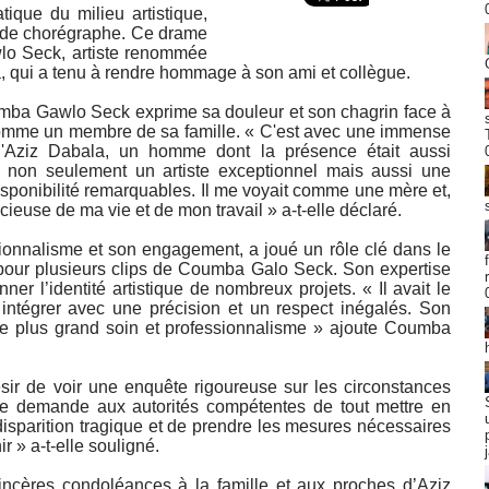
tique du milieu artistique,
t de chorégraphe. Ce drame
o Seck, artiste renommée
a, qui a tenu à rendre hommage à son ami et collègue.
mba Gawlo Seck exprime sa douleur et son chagrin face à
t comme un membre de sa famille. « C'est avec une immense
 d'Aziz Dabala, un homme dont la présence était aussi
t non seulement un artiste exceptionnel mais aussi une
sponibilité remarquables. Il me voyait comme une mère et,
écieuse de ma vie et de mon travail » a-t-elle déclaré.
ionnalisme et son engagement, a joué un rôle clé dans le
 pour plusieurs clips de Coumba Galo Seck. Son expertise
ner l’identité artistique de nombreux projets. « Il avait le
 intégrer avec une précision et un respect inégalés. Son
 le plus grand soin et professionnalisme » ajoute Coumba
sir de voir une enquête rigoureuse sur les circonstances
Je demande aux autorités compétentes de tout mettre en
 disparition tragique et de prendre les mesures nécessaires
ir » a-t-elle souligné.
cères condoléances à la famille et aux proches d’Aziz