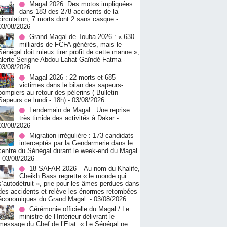
Magal 2026: Des motos impliquées
dans 183 des 278 accidents de la
circulation, 7 morts dont 2 sans casque
-
03/08/2026
Grand Magal de Touba 2026 : « 630
milliards de FCFA générés, mais le
Sénégal doit mieux tirer profit de cette manne »,
alerte Serigne Abdou Lahat Gaïndé Fatma
-
03/08/2026
Magal 2026 : 22 morts et 685
victimes dans le bilan des sapeurs-
pompiers au retour des pèlerins ( Bulletin
Sapeurs ce lundi - 18h)
- 03/08/2026
Lendemain de Magal : Une reprise
très timide des activités à Dakar
-
03/08/2026
Migration irrégulière : 173 candidats
interceptés par la Gendarmerie dans le
centre du Sénégal durant le week-end du Magal
- 03/08/2026
18 SAFAR 2026 – Au nom du Khalife,
Cheikh Bass regrette « le monde qui
s’autodétruit », prie pour les âmes perdues dans
des accidents et relève les énormes retombées
économiques du Grand Magal.
- 03/08/2026
Cérémonie officielle du Magal / Le
ministre de l’Intérieur délivrant le
message du Chef de l’Etat: « Le Sénégal ne