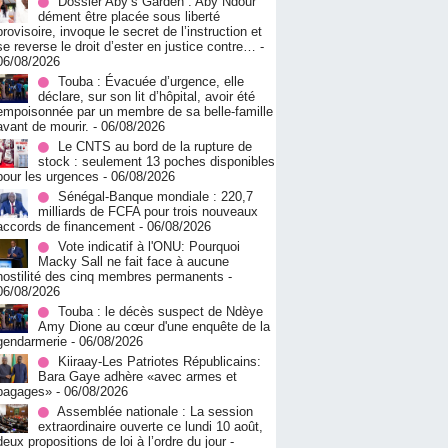
Dossier Aby’s Garden : Aby Ndour
dément être placée sous liberté
provisoire, invoque le secret de l’instruction et
se reverse le droit d’ester en justice contre…
-
06/08/2026
Touba : Évacuée d’urgence, elle
déclare, sur son lit d’hôpital, avoir été
empoisonnée par un membre de sa belle-famille
avant de mourir.
- 06/08/2026
Le CNTS au bord de la rupture de
stock : seulement 13 poches disponibles
pour les urgences
- 06/08/2026
Sénégal-Banque mondiale : 220,7
milliards de FCFA pour trois nouveaux
accords de financement
- 06/08/2026
Vote indicatif à l'ONU: Pourquoi
Macky Sall ne fait face à aucune
hostilité des cinq membres permanents
-
06/08/2026
Touba : le décès suspect de Ndèye
Amy Dione au cœur d'une enquête de la
gendarmerie
- 06/08/2026
Kiiraay-Les Patriotes Républicains:
Bara Gaye adhère «avec armes et
bagages»
- 06/08/2026
Assemblée nationale : La session
extraordinaire ouverte ce lundi 10 août,
deux propositions de loi à l’ordre du jour
-