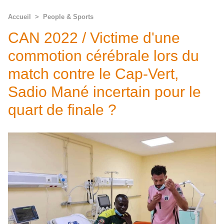
Accueil
>
People & Sports
CAN 2022 / Victime d'une
commotion cérébrale lors du
match contre le Cap-Vert,
Sadio Mané incertain pour le
quart de finale ?