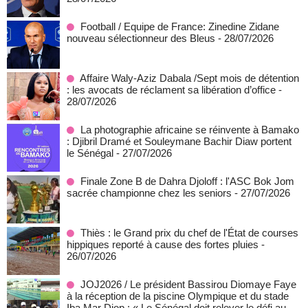
Football / Equipe de France: Zinedine Zidane
nouveau sélectionneur des Bleus
- 28/07/2026
Affaire Waly-Aziz Dabala /Sept mois de détention
: les avocats de réclament sa libération d’office
-
28/07/2026
La photographie africaine se réinvente à Bamako
: Djibril Dramé et Souleymane Bachir Diaw portent
le Sénégal
- 27/07/2026
Finale Zone B de Dahra Djoloff : l'ASC Bok Jom
sacrée championne chez les seniors
- 27/07/2026
Thiès : le Grand prix du chef de l'État de courses
hippiques reporté à cause des fortes pluies
-
26/07/2026
JOJ2026 / Le président Bassirou Diomaye Faye
à la réception de la piscine Olympique et du stade
Iba Mar Diop : « Le Sénégal doit relever le défi au