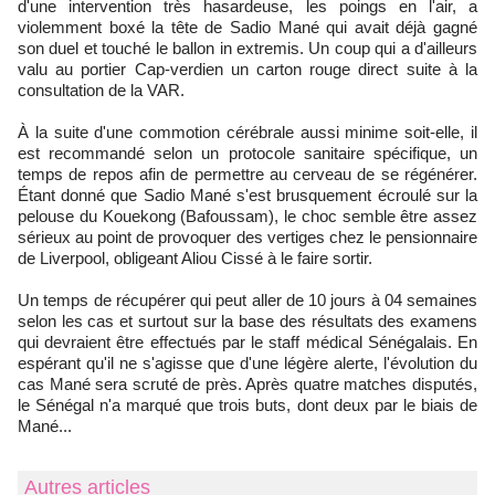
d'une intervention très hasardeuse, les poings en l'air, a
violemment boxé la tête de Sadio Mané qui avait déjà gagné
son duel et touché le ballon in extremis. Un coup qui a d'ailleurs
valu au portier Cap-verdien un carton rouge direct suite à la
consultation de la VAR.
À la suite d'une commotion cérébrale aussi minime soit-elle, il
est recommandé selon un protocole sanitaire spécifique, un
temps de repos afin de permettre au cerveau de se régénérer.
Étant donné que Sadio Mané s'est brusquement écroulé sur la
pelouse du Kouekong (Bafoussam), le choc semble être assez
sérieux au point de provoquer des vertiges chez le pensionnaire
de Liverpool, obligeant Aliou Cissé à le faire sortir.
Un temps de récupérer qui peut aller de 10 jours à 04 semaines
selon les cas et surtout sur la base des résultats des examens
qui devraient être effectués par le staff médical Sénégalais. En
espérant qu'il ne s'agisse que d'une légère alerte, l'évolution du
cas Mané sera scruté de près. Après quatre matches disputés,
le Sénégal n'a marqué que trois buts, dont deux par le biais de
Mané...
Autres articles