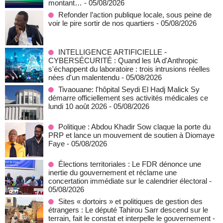
montant…
- 05/08/2026
Refonder l’action publique locale, sous peine de
voir le pire sortir de nos quartiers
- 05/08/2026
INTELLIGENCE ARTIFICIELLE -
CYBERSÉCURITÉ : Quand les IA d'Anthropic
s'échappent du laboratoire : trois intrusions réelles
nées d'un malentendu
- 05/08/2026
Tivaouane: l'hôpital Seydi El Hadj Malick Sy
démarre officiellement ses activités médicales ce
lundi 10 août 2026
- 05/08/2026
Politique : Abdou Khadir Sow claque la porte du
PRP et lance un mouvement de soutien à Diomaye
Faye
- 05/08/2026
Élections territoriales : Le FDR dénonce une
inertie du gouvernement et réclame une
concertation immédiate sur le calendrier électoral
-
05/08/2026
Sites « dortoirs » et politiques de gestion des
étrangers : Le député Tahirou Sarr descend sur le
terrain, fait le constat et interpelle le gouvernement
-