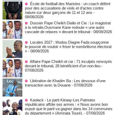
École de football des Maristes : un coach déféré
pour des accusations de viols et d’actes contre
nature sur deux garçons de 11 et 12 ans
-
08/08/2026
Dossier Pape Cheikh Diallo et Cie : Le magistrat
à la retraite,Ousmane Kane redoute « une autre
cascade de relaxes » devant le tribunal
- 08/08/2026
Locales 2027 : Modou Diagne Fada soupçonne
le pouvoir de vouloir « friser le nombrilisme électoral
»
- 08/08/2026
Affaire Pape Cheikh et cie : 71 inculpés renvoyés
devant le tribunal, 28 bénéficient d’un non-lieu
-
07/08/2026
Libération de Khadim Ba : Les dessous d’une
transaction avec la Douane
- 07/08/2026
Kaolack - Le parti Kiiraay-Les Patriotes
républicains affûte ses armes : « Nous avons bon
espoir que le parti va gagner dans les 14 communes
du département » (Aminata Touré).
- 07/08/2026