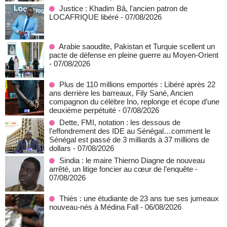
Justice : Khadim Bâ, l'ancien patron de
LOCAFRIQUE libéré
- 07/08/2026
Arabie saoudite, Pakistan et Turquie scellent un
pacte de défense en pleine guerre au Moyen-Orient
- 07/08/2026
Plus de 110 millions emportés : Libéré après 22
ans derrière les barreaux, Fily Sané, Ancien
compagnon du célèbre Ino, replonge et écope d’une
deuxième perpétuité
- 07/08/2026
Dette, FMI, notation : les dessous de
l’effondrement des IDE au Sénégal…comment le
Sénégal est passé de 3 milliards à 37 millions de
dollars
- 07/08/2026
Sindia : le maire Thierno Diagne de nouveau
arrêté, un litige foncier au cœur de l’enquête
-
07/08/2026
Thiès : une étudiante de 23 ans tue ses jumeaux
nouveau-nés à Médina Fall
- 06/08/2026