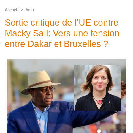
Accueil
>
Actu
Sortie critique de l’UE contre
Macky Sall: Vers une tension
entre Dakar et Bruxelles ?