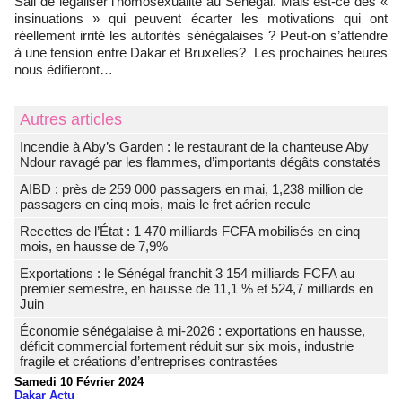
Sall de légaliser l’homosexualité au Sénégal. Mais est-ce des «
insinuations » qui peuvent écarter les motivations qui ont
réellement irrité les autorités sénégalaises ? Peut-on s’attendre
à une tension entre Dakar et Bruxelles? Les prochaines heures
nous édifieront…
Autres articles
Incendie à Aby’s Garden : le restaurant de la chanteuse Aby
Ndour ravagé par les flammes, d’importants dégâts constatés
AIBD : près de 259 000 passagers en mai, 1,238 million de
passagers en cinq mois, mais le fret aérien recule
Recettes de l’État : 1 470 milliards FCFA mobilisés en cinq
mois, en hausse de 7,9%
Exportations : le Sénégal franchit 3 154 milliards FCFA au
premier semestre, en hausse de 11,1 % et 524,7 milliards en
Juin
Économie sénégalaise à mi-2026 : exportations en hausse,
déficit commercial fortement réduit sur six mois, industrie
fragile et créations d’entreprises contrastées
Samedi 10 Février 2024
Dakar Actu