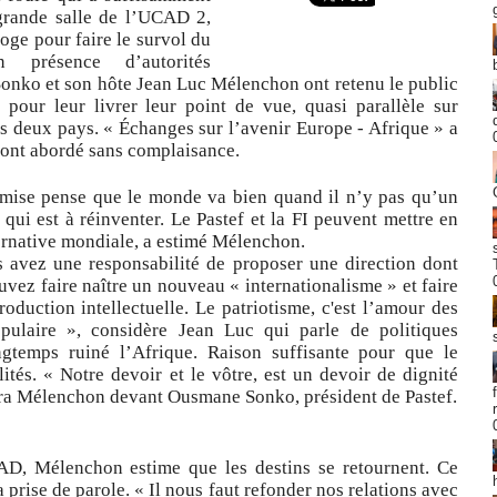
 grande salle de l’UCAD 2,
loge pour faire le survol du
n présence d’autorités
Sonko et son hôte Jean Luc Mélenchon ont retenu le public
 pour leur livrer leur point de vue, quasi parallèle sur
es deux pays.
« Échanges sur l’avenir Europe - Afrique » a
 ont abordé sans complaisance.
oumise pense que le monde va bien quand il n’y pas qu’un
 qui est à réinventer. Le Pastef et la FI peuvent mettre en
ernative mondiale, a estimé Mélenchon.
s avez une responsabilité de proposer une direction dont
uvez faire naître un nouveau « internationalisme » et faire
roduction intellectuelle. Le patriotisme, c'est l’amour des
populaire », considère Jean Luc qui
parle de politiques
ngtemps ruiné l’Afrique. Raison suffisante pour que le
ités. « Notre devoir et le vôtre, est un devoir de dignité
dira Mélenchon devant Ousmane Sonko, président de Pastef.
AD, Mélenchon estime que les destins se retournent. Ce
prise de parole. « Il nous faut refonder nos relations avec