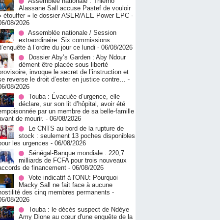
Assemblée nationale : Thierno
Alassane Sall accuse Pastef de vouloir
« étouffer » le dossier ASER/AEE Power EPC
-
06/08/2026
Assemblée nationale / Session
extraordinaire: Six commissions
d’enquête à l’ordre du jour ce lundi
- 06/08/2026
Dossier Aby’s Garden : Aby Ndour
dément être placée sous liberté
provisoire, invoque le secret de l’instruction et
se reverse le droit d’ester en justice contre…
-
06/08/2026
Touba : Évacuée d’urgence, elle
déclare, sur son lit d’hôpital, avoir été
empoisonnée par un membre de sa belle-famille
avant de mourir.
- 06/08/2026
Le CNTS au bord de la rupture de
stock : seulement 13 poches disponibles
pour les urgences
- 06/08/2026
Sénégal-Banque mondiale : 220,7
milliards de FCFA pour trois nouveaux
accords de financement
- 06/08/2026
Vote indicatif à l'ONU: Pourquoi
Macky Sall ne fait face à aucune
hostilité des cinq membres permanents
-
06/08/2026
Touba : le décès suspect de Ndèye
Amy Dione au cœur d'une enquête de la