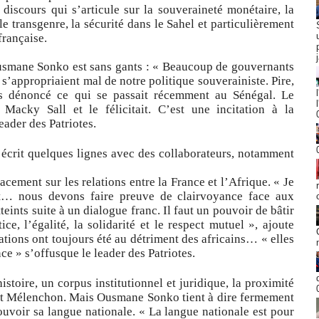
n discours qui s’articule sur la souveraineté monétaire, la
 le transgenre, la sécurité dans le Sahel et particulièrement
française.
Ousmane Sonko est sans gants : « Beaucoup de gouvernants
s’appropriaient mal de notre politique souverainiste. Pire,
is dénoncé ce qui se passait récemment au Sénégal. Le
Macky Sall et le félicitait. C’est une incitation à la
eader des Patriotes.
écrit quelques lignes avec des collaborateurs, notamment
acement sur les relations entre la France et l’Afrique. « Je
iat… nous devons faire preuve de clairvoyance face aux
teints suite à un dialogue franc. Il faut un pouvoir de bâtir
ce, l’égalité, la solidarité et le respect mutuel », ajoute
tions ont toujours été au détriment des africains… « elles
ce » s’offusque le leader des Patriotes.
istoire, un corpus institutionnel et juridique, la proximité
it Mélenchon. Mais Ousmane Sonko tient à dire fermement
ouvoir sa langue nationale. « La langue nationale est pour