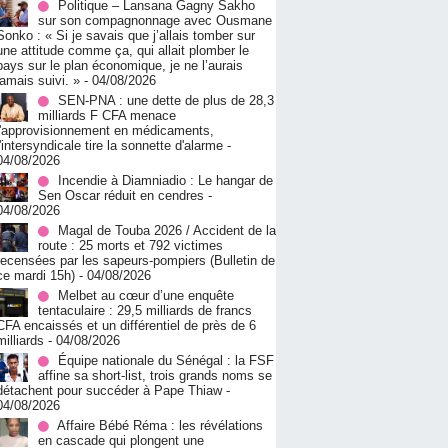
Politique – Lansana Gagny Sakho
sur son compagnonnage avec Ousmane
Sonko : « Si je savais que j’allais tomber sur
une attitude comme ça, qui allait plomber le
pays sur le plan économique, je ne l’aurais
jamais suivi. »
- 04/08/2026
SEN-PNA : une dette de plus de 28,3
milliards F CFA menace
l'approvisionnement en médicaments,
l'intersyndicale tire la sonnette d'alarme
-
04/08/2026
Incendie à Diamniadio : Le hangar de
Sen Oscar réduit en cendres
-
04/08/2026
Magal de Touba 2026 / Accident de la
route : 25 morts et 792 victimes
recensées par les sapeurs-pompiers (Bulletin de
ce mardi 15h)
- 04/08/2026
Melbet au cœur d’une enquête
tentaculaire : 29,5 milliards de francs
CFA encaissés et un différentiel de près de 6
milliards
- 04/08/2026
Équipe nationale du Sénégal : la FSF
affine sa short-list, trois grands noms se
détachent pour succéder à Pape Thiaw
-
04/08/2026
Affaire Bébé Réma : les révélations
en cascade qui plongent une