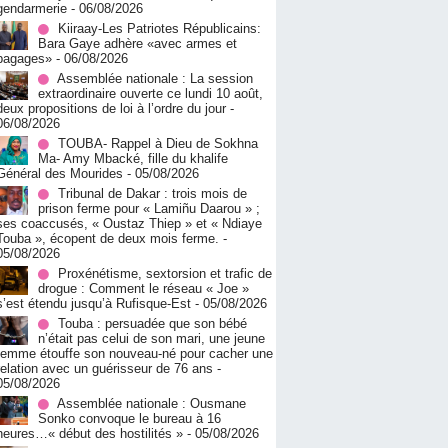
gendarmerie
- 06/08/2026
Kiiraay-Les Patriotes Républicains:
Bara Gaye adhère «avec armes et
bagages»
- 06/08/2026
Assemblée nationale : La session
extraordinaire ouverte ce lundi 10 août,
deux propositions de loi à l’ordre du jour
-
06/08/2026
TOUBA- Rappel à Dieu de Sokhna
Ma- Amy Mbacké, fille du khalife
Général des Mourides
- 05/08/2026
Tribunal de Dakar : trois mois de
prison ferme pour « Lamiñu Daarou » ;
ses coaccusés, « Oustaz Thiep » et « Ndiaye
Touba », écopent de deux mois ferme.
-
05/08/2026
Proxénétisme, sextorsion et trafic de
drogue : Comment le réseau « Joe »
s’est étendu jusqu’à Rufisque-Est
- 05/08/2026
Touba : persuadée que son bébé
n’était pas celui de son mari, une jeune
femme étouffe son nouveau-né pour cacher une
relation avec un guérisseur de 76 ans
-
05/08/2026
Assemblée nationale : Ousmane
Sonko convoque le bureau à 16
heures…« début des hostilités »
- 05/08/2026