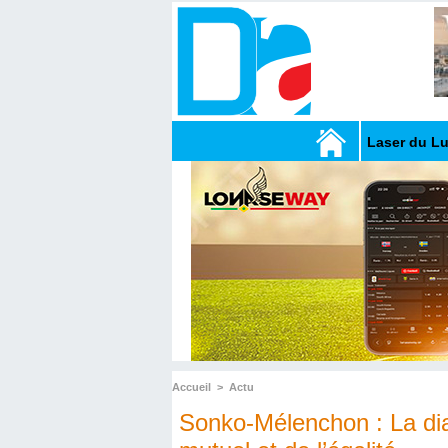
Laser du L
Accueil
>
Actu
Sonko-Mélenchon : La dia