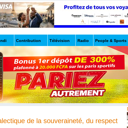
undi
Contribution
Télévision
Radio
People & Sports
lectique de la souveraineté, du respect