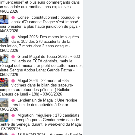
"influenceuse" et plusieurs commerçants dans
un scandale aux ramifications explosives
-
04/08/2026
Conseil constitutionnel : pourquoi le
choix d'Ousmane Diagne s'est imposé
pour présider la plus haute juridiction du pays
-
04/08/2026
Magal 2026: Des motos impliquées
dans 183 des 278 accidents de la
circulation, 7 morts dont 2 sans casque
-
03/08/2026
Grand Magal de Touba 2026 : « 630
milliards de FCFA générés, mais le
Sénégal doit mieux tirer profit de cette manne »,
alerte Serigne Abdou Lahat Gaïndé Fatma
-
03/08/2026
Magal 2026 : 22 morts et 685
victimes dans le bilan des sapeurs-
pompiers au retour des pèlerins ( Bulletin
Sapeurs ce lundi - 18h)
- 03/08/2026
Lendemain de Magal : Une reprise
très timide des activités à Dakar
-
03/08/2026
Migration irrégulière : 173 candidats
interceptés par la Gendarmerie dans le
centre du Sénégal durant le week-end du Magal
- 03/08/2026
18 SAFAR 2026 – Au nom du Khalife,