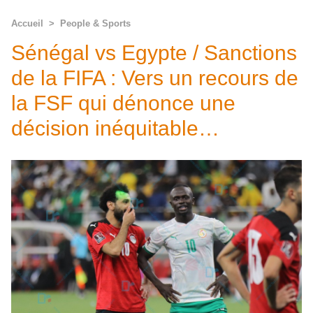
Accueil
>
People & Sports
Sénégal vs Egypte / Sanctions
de la FIFA : Vers un recours de
la FSF qui dénonce une
décision inéquitable…