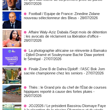
28/07/2026
Football / Equipe de France: Zinedine Zidane
nouveau sélectionneur des Bleus
- 28/07/2026
Affaire Waly-Aziz Dabala /Sept mois de détention
: les avocats de réclament sa libération d’office
-
28/07/2026
La photographie africaine se réinvente à Bamako
: Djibril Dramé et Souleymane Bachir Diaw portent
le Sénégal
- 27/07/2026
Finale Zone B de Dahra Djoloff : l'ASC Bok Jom
sacrée championne chez les seniors
- 27/07/2026
Thiès : le Grand prix du chef de l'État de courses
hippiques reporté à cause des fortes pluies
-
26/07/2026
JOJ2026 / Le président Bassirou Diomaye Faye
à la réception de la piscine Olympique et du stade