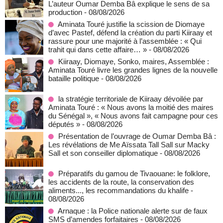
L’auteur Oumar Demba Bâ explique le sens de sa
production
- 08/08/2026
Aminata Touré justifie la scission de Diomaye
d’avec Pastef, défend la création du parti Kiiraay et
rassure pour une majorité à l’assemblée : « Qui
trahit qui dans cette affaire… »
- 08/08/2026
Kiiraay, Diomaye, Sonko, maires, Assemblée :
Aminata Touré livre les grandes lignes de la nouvelle
bataille politique
- 08/08/2026
la stratégie territoriale de Kiiraay dévoilée par
Aminata Touré : « Nous avons la moitié des maires
du Sénégal », « Nous avons fait campagne pour ces
députés »
- 08/08/2026
Présentation de l’ouvrage de Oumar Demba Bâ :
Les révélations de Me Aïssata Tall Sall sur Macky
Sall et son conseiller diplomatique
- 08/08/2026
Préparatifs du gamou de Tivaouane: le folklore,
les accidents de la route, la conservation des
aliments..., les recommandations du khalife
-
08/08/2026
Arnaque : la Police nationale alerte sur de faux
SMS d’amendes forfaitaires
- 08/08/2026