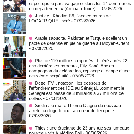
espoir que le parti va gagner dans les 14 communes
du département » (Aminata Touré).
- 07/08/2026
Justice : Khadim Bâ, l'ancien patron de
LOCAFRIQUE libéré
- 07/08/2026
Arabie saoudite, Pakistan et Turquie scellent un
pacte de défense en pleine guerre au Moyen-Orient
- 07/08/2026
Plus de 110 millions emportés : Libéré après 22
ans derrière les barreaux, Fily Sané, Ancien
compagnon du célèbre Ino, replonge et écope d’une
deuxième perpétuité
- 07/08/2026
Dette, FMI, notation : les dessous de
l’effondrement des IDE au Sénégal…comment le
Sénégal est passé de 3 milliards à 37 millions de
dollars
- 07/08/2026
Sindia : le maire Thierno Diagne de nouveau
arrêté, un litige foncier au cœur de l’enquête
-
07/08/2026
Thiès : une étudiante de 23 ans tue ses jumeaux
nouveau-nés à Médina Fall
- 06/08/2026