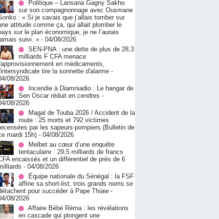
Politique – Lansana Gagny Sakho
sur son compagnonnage avec Ousmane
Sonko : « Si je savais que j’allais tomber sur
une attitude comme ça, qui allait plomber le
pays sur le plan économique, je ne l’aurais
jamais suivi. »
- 04/08/2026
SEN-PNA : une dette de plus de 28,3
milliards F CFA menace
l'approvisionnement en médicaments,
l'intersyndicale tire la sonnette d'alarme
-
04/08/2026
Incendie à Diamniadio : Le hangar de
Sen Oscar réduit en cendres
-
04/08/2026
Magal de Touba 2026 / Accident de la
route : 25 morts et 792 victimes
recensées par les sapeurs-pompiers (Bulletin de
ce mardi 15h)
- 04/08/2026
Melbet au cœur d’une enquête
tentaculaire : 29,5 milliards de francs
CFA encaissés et un différentiel de près de 6
milliards
- 04/08/2026
Équipe nationale du Sénégal : la FSF
affine sa short-list, trois grands noms se
détachent pour succéder à Pape Thiaw
-
04/08/2026
Affaire Bébé Réma : les révélations
en cascade qui plongent une