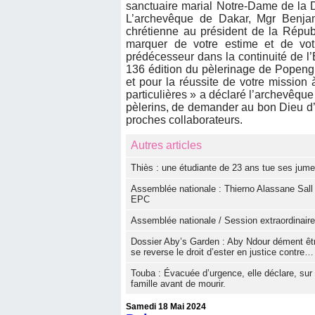
sanctuaire marial Notre-Dame de la 
L’archevêque de Dakar, Mgr Benj
chrétienne au président de la Répu
marquer de votre estime et de vot
prédécesseur dans la continuité de l’E
136 édition du pèlerinage de Popeng
et pour la réussite de votre mission 
particulières » a déclaré l’archevêque
pèlerins, de demander au bon Dieu d’a
proches collaborateurs.
Autres articles
Thiès : une étudiante de 23 ans tue ses jum
Assemblée nationale : Thierno Alassane Sall
EPC
Assemblée nationale / Session extraordinaire
Dossier Aby’s Garden : Aby Ndour dément être 
se reverse le droit d’ester en justice contre…
Touba : Évacuée d’urgence, elle déclare, sur 
famille avant de mourir.
Samedi 18 Mai 2024