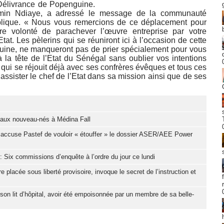
Délivrance de Popenguine.
amin Ndiaye, a adressé le message de la communauté
blique. « Nous vous remercions de ce déplacement pour
re volonté de parachever l’œuvre entreprise par votre
tat. Les pèlerins qui se réuniront ici à l’occasion de cette
uine, ne manqueront pas de prier spécialement pour vous
à la tête de l’Etat du Sénégal sans oublier vos intentions
 qui se réjouit déjà avec ses confrères évêques et tous ces
ssister le chef de l’Etat dans sa mission ainsi que de ses
eaux nouveau-nés à Médina Fall
 accuse Pastef de vouloir « étouffer » le dossier ASER/AEE Power
: Six commissions d’enquête à l’ordre du jour ce lundi
placée sous liberté provisoire, invoque le secret de l’instruction et
son lit d’hôpital, avoir été empoisonnée par un membre de sa belle-