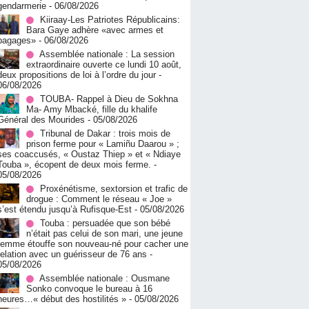
gendarmerie
- 06/08/2026
Kiiraay-Les Patriotes Républicains:
Bara Gaye adhère «avec armes et
bagages»
- 06/08/2026
Assemblée nationale : La session
extraordinaire ouverte ce lundi 10 août,
deux propositions de loi à l’ordre du jour
-
06/08/2026
TOUBA- Rappel à Dieu de Sokhna
Ma- Amy Mbacké, fille du khalife
Général des Mourides
- 05/08/2026
Tribunal de Dakar : trois mois de
prison ferme pour « Lamiñu Daarou » ;
ses coaccusés, « Oustaz Thiep » et « Ndiaye
Touba », écopent de deux mois ferme.
-
05/08/2026
Proxénétisme, sextorsion et trafic de
drogue : Comment le réseau « Joe »
s’est étendu jusqu’à Rufisque-Est
- 05/08/2026
Touba : persuadée que son bébé
n’était pas celui de son mari, une jeune
femme étouffe son nouveau-né pour cacher une
relation avec un guérisseur de 76 ans
-
05/08/2026
Assemblée nationale : Ousmane
Sonko convoque le bureau à 16
heures…« début des hostilités »
- 05/08/2026