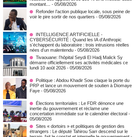
montant…
- 05/08/2026
Refonder l’action publique locale, sous peine de
voir le pire sortir de nos quartiers
- 05/08/2026
INTELLIGENCE ARTIFICIELLE -
CYBERSÉCURITÉ : Quand les IA d'Anthropic
s'échappent du laboratoire : trois intrusions réelles
nées d'un malentendu
- 05/08/2026
Tivaouane: l'hôpital Seydi El Hadj Malick Sy
démarre officiellement ses activités médicales ce
lundi 10 août 2026
- 05/08/2026
Politique : Abdou Khadir Sow claque la porte du
PRP et lance un mouvement de soutien à Diomaye
Faye
- 05/08/2026
Élections territoriales : Le FDR dénonce une
inertie du gouvernement et réclame une
concertation immédiate sur le calendrier électoral
-
05/08/2026
Sites « dortoirs » et politiques de gestion des
étrangers : Le député Tahirou Sarr descend sur le
terrain, fait le constat et interpelle le gouvernement
-