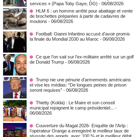
services » (Papa Toby Gaye, DG)
- 06/08/2026
HLM 6 : un homme arrêté pour abattage et vente
de brochettes préparées à partir de cadavres de
moutons
- 06/08/2026
Football: Gianni Infantino accusé d'avoir promis
la finale du Mondial 2030 au Maroc
- 06/08/2026
Ce que l’on sait sur l’ex-militaire arrêté sur un golf
de Donald Trump
- 06/08/2026
Trump nie une pénurie d’armements américains
et vise les médias: “De longues peines de prison
seront requises”
- 06/08/2026
‎Thietty (Kolda) : Le Maire et son conseil
municipal rejoignent le camp présidentiel...
-
06/08/2026
Couverture du Magal 2026- Enquête de l’Artp :
l’opérateur Orange a enregistré le meilleur taux de
réussite des appels, avec 100 % et le meilleur débit