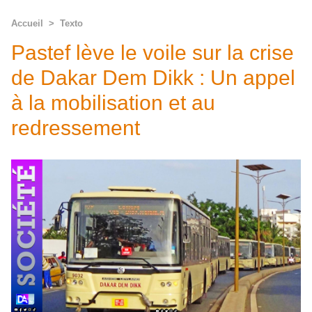
Accueil
>
Texto
Pastef lève le voile sur la crise
de Dakar Dem Dikk : Un appel
à la mobilisation et au
redressement