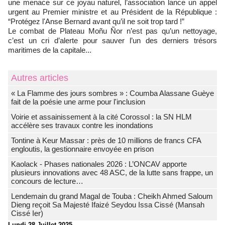
une menace sur ce joyau naturel, l’association lance un appel
urgent au Premier ministre et au Président de la République :
“Protégez l'Anse Bernard avant qu’il ne soit trop tard !”
Le combat de Plateau Moñu Ñor n’est pas qu’un nettoyage,
c’est un cri d’alerte pour sauver l’un des derniers trésors
maritimes de la capitale...
Autres articles
« La Flamme des jours sombres » : Coumba Alassane Guèye
fait de la poésie une arme pour l'inclusion
Voirie et assainissement à la cité Corossol : la SN HLM
accélère ses travaux contre les inondations
Tontine à Keur Massar : près de 10 millions de francs CFA
engloutis, la gestionnaire envoyée en prison
Kaolack - Phases nationales 2026 : L’ONCAV apporte
plusieurs innovations avec 48 ASC, de la lutte sans frappe, un
concours de lecture…
Lendemain du grand Magal de Touba : Cheikh Ahmed Saloum
Dieng reçoit Sa Majesté Ifaizé Seydou Issa Cissé (Mansah
Cissé Ier)
Lundi 28 Juillet 2025