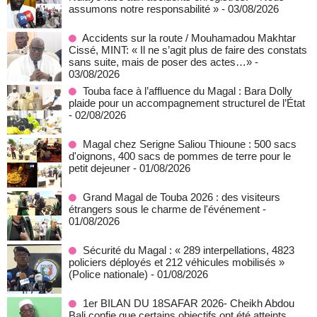
assumons notre responsabilité »
- 03/08/2026
Accidents sur la route / Mouhamadou Makhtar
Cissé, MINT: « Il ne s’agit plus de faire des constats
sans suite, mais de poser des actes…»
-
03/08/2026
Touba face à l’affluence du Magal : Bara Dolly
plaide pour un accompagnement structurel de l’État
- 02/08/2026
Magal chez Serigne Saliou Thioune : 500 sacs
d'oignons, 400 sacs de pommes de terre pour le
petit dejeuner
- 01/08/2026
Grand Magal de Touba 2026 : des visiteurs
étrangers sous le charme de l'événement
-
01/08/2026
Sécurité du Magal : « 289 interpellations, 4823
policiers déployés et 212 véhicules mobilisés »
(Police nationale)
- 01/08/2026
1er BILAN DU 18SAFAR 2026- Cheikh Abdou
Bali confie que certains objectifs ont été atteints