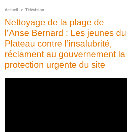
Accueil
>
Télévision
Nettoyage de la plage de
l’Anse Bernard : Les jeunes du
Plateau contre l’insalubrité,
réclament au gouvernement la
protection urgente du site