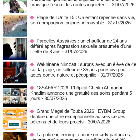
mais que l’eau et les routes inquiètent.
- 31/07/2026
Plage de l’Unité 15 : Un enfant repêché sans vie,
son compagnon toujours introuvable
- 31/07/2026
Parcelles Assainies : un chauffeur de 24 ans
déféré après l’agression sexuelle présumée d’une
fillette de 8 ans
- 31/07/2026
Wakhinane Nimzatt : surpris avec un élève de 4e
sur la plage, un tailleur de 35 ans poursuivi pour
actes contre nature et pédophilie
- 31/07/2026
18SAFAR 2026- L’hôpital Cheikh Ahmadoul
Khadim annonce une gratuité des soins pendant 5
jours
- 30/07/2026
Grand Magal de Touba 2026 : EYBM Group
déploie une offre exceptionnelle au service des
pèlerins et de leurs projets
- 30/07/2026
La police interrompt encore un «rdv partouzes,
six présumés homosexuels arrêtés : ils ont été