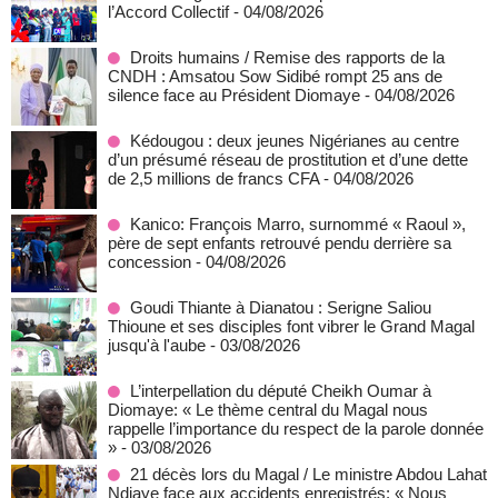
l’Accord Collectif
- 04/08/2026
Droits humains / Remise des rapports de la
CNDH : Amsatou Sow Sidibé rompt 25 ans de
silence face au Président Diomaye
- 04/08/2026
Kédougou : deux jeunes Nigérianes au centre
d’un présumé réseau de prostitution et d’une dette
de 2,5 millions de francs CFA
- 04/08/2026
Kanico: François Marro, surnommé « Raoul »,
père de sept enfants retrouvé pendu derrière sa
concession
- 04/08/2026
Goudi Thiante à Dianatou : Serigne Saliou
Thioune et ses disciples font vibrer le Grand Magal
jusqu'à l'aube
- 03/08/2026
L’interpellation du député Cheikh Oumar à
Diomaye: « Le thème central du Magal nous
rappelle l’importance du respect de la parole donnée
»
- 03/08/2026
21 décès lors du Magal / Le ministre Abdou Lahat
Ndiaye face aux accidents enregistrés: « Nous