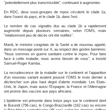
"potentiellement plus transmissible", continuant à augmenter.
En RDC, deux sous-groupes de mpox circulent: le clade 1a,
dans l'ouest du pays, et le clade 1b, dans l'est.
Le nombre de cas signalés dus au clade 1b a rapidement
augmenté depuis plusieurs semaines, selon l'OMS, mais
"relativement peu de décès ont été notifiés".
Mardi, le ministre congolais de la Santé a de nouveau appelé,
dans un message posté sur X, au respect des gestes barrières:
"Nous sommes en guerre sanitaire contre le mpox. Pour faire
face à cette maladie, nous avons besoin de vous", a insisté
Samuel-Roger Kamba.
La recrudescence de la maladie sur le continent et l'apparition
d'un nouveau variant avaient poussé l'OMS le mois dernier à
déclencher son plus haut degré d'alerte mondiale. Les Etats-
Unis, le Japon, mais aussi l'Espagne, la France et l'Allemagne
ont promis des vaccins aux pays africains.
L'épidémie est présente dans treize pays sur le continent dont
le Burundi (796 cas), le Congo-Brazzaville (162 cas) ou encore
la République centrafricaine (45 cas), selon les derniers chiffres