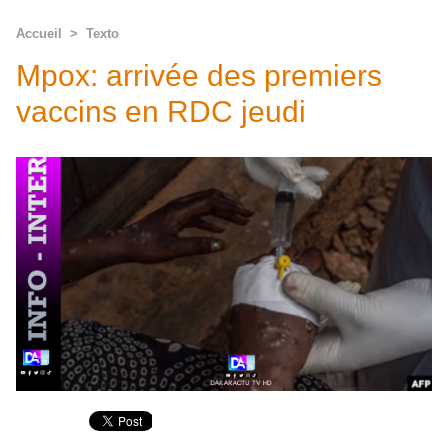
Accueil
>
Texto
Mpox: arrivée des premiers
vaccins en RDC jeudi