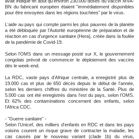
avait indiqué fin août qu'environ 230.000 doses du vaccin MVA-
BN du fabricant européen étaient "immédiatement disponibles
pour être envoyées dans les régions touchées" par le virus.
L'aide au pays qui compte parmi les plus pauvres de la planète
a été débloquée par l'Autorité européenne de préparation et de
réaction en cas d'urgence sanitaire (Hera), créée dans la foulée
de la pandémie de Covid-19.
Selon l'OMS dans un message posté sur X, le gouvernement
congolais prévoit de commencer le déploiement des vaccins
dès le week-end.
La RDC, vaste pays d'Afrique centrale, a enregistré plus de
19.000 cas et plus de 650 décès depuis le début de l'année,
selon les derniers chiffres du ministère de la Santé. Plus de
5.000 cas ont été enregistrés dans l'est du pays, selon l'OMS.
Et 62% des contaminations concernent des enfants, selon
l'Africa CDC.
- "Guerre sanitaire" -
Selon l'Unicef, des milliers d'enfants en RDC et dans les pays
voisins courent un risque grave de contracter la maladie, les
cas causés par le nouveau variant (clade 1b) du virus,