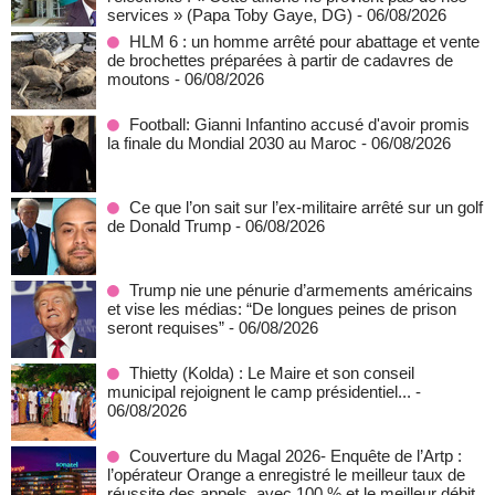
services » (Papa Toby Gaye, DG)
- 06/08/2026
HLM 6 : un homme arrêté pour abattage et vente
de brochettes préparées à partir de cadavres de
moutons
- 06/08/2026
Football: Gianni Infantino accusé d'avoir promis
la finale du Mondial 2030 au Maroc
- 06/08/2026
Ce que l’on sait sur l’ex-militaire arrêté sur un golf
de Donald Trump
- 06/08/2026
Trump nie une pénurie d’armements américains
et vise les médias: “De longues peines de prison
seront requises”
- 06/08/2026
‎Thietty (Kolda) : Le Maire et son conseil
municipal rejoignent le camp présidentiel...
-
06/08/2026
Couverture du Magal 2026- Enquête de l’Artp :
l’opérateur Orange a enregistré le meilleur taux de
réussite des appels, avec 100 % et le meilleur débit