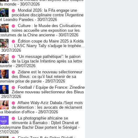
du monde
- 30/07/2026
Mondial 2026: la Fifa engage une
procédure disciplinaire contre l'Argentine
et Leandro Paredes
- 30/07/2026
Culture : le Musée des Civilisations
noires accueille une exposition sur les
costumes de la Chine ancienne
- 30/07/2026
Édition coupe du Maire 2025 à Kolda
: L'ASC Niarry Tally s'adjuge le trophée...
- 30/07/2026
“Un message pathétique”: le patron
de la Liga tacle Infantino après sa lettre
ouverte
- 29/07/2026
Zidane est le nouveau sélectionneur
des Bleus: ce qu’il faut retenir de sa
première prise de parole
- 28/07/2026
Football / Equipe de France: Zinedine
Zidane nouveau sélectionneur des Bleus
- 28/07/2026
Affaire Waly-Aziz Dabala /Sept mois
de détention : les avocats de réclament
sa libération d’office
- 28/07/2026
La photographie africaine se
réinvente à Bamako : Djibril Dramé et
Souleymane Bachir Diaw portent le Sénégal
-
27/07/2026