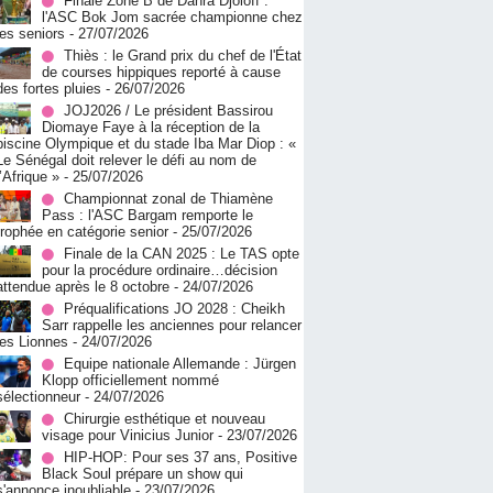
Finale Zone B de Dahra Djoloff :
l'ASC Bok Jom sacrée championne chez
les seniors
- 27/07/2026
Thiès : le Grand prix du chef de l'État
de courses hippiques reporté à cause
des fortes pluies
- 26/07/2026
JOJ2026 / Le président Bassirou
Diomaye Faye à la réception de la
piscine Olympique et du stade Iba Mar Diop : «
Le Sénégal doit relever le défi au nom de
l’Afrique »
- 25/07/2026
Championnat zonal de Thiamène
Pass : l'ASC Bargam remporte le
trophée en catégorie senior
- 25/07/2026
Finale de la CAN 2025 : Le TAS opte
pour la procédure ordinaire…décision
attendue après le 8 octobre
- 24/07/2026
Préqualifications JO 2028 : Cheikh
Sarr rappelle les anciennes pour relancer
les Lionnes
- 24/07/2026
Equipe nationale Allemande : Jürgen
Klopp officiellement nommé
sélectionneur
- 24/07/2026
Chirurgie esthétique et nouveau
visage pour Vinicius Junior
- 23/07/2026
HIP-HOP: Pour ses 37 ans, Positive
Black Soul prépare un show qui
s'annonce inoubliable
- 23/07/2026