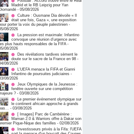
Football : Accord trouvé entre le Real
Madrid et le RB Leipzig pour Yan
Diomandé
- 05/08/2026
Culture : Ousmane Dia dévoile « Il
était une fois, Gaza », une exposition
pour porter la voix du peuple palestinien
-
05/08/2026
La pression est maximale: Infantino
convoque une réunion d’urgence avec
les plus hauts responsables de la FIFA
-
05/08/2026
Des révélations tardives sèment le
doute sur le sacre de la France en 98
-
04/08/2026
L’UEFA menace la FIFA et Gianni
Infantino de poursuites judiciaires
-
03/08/2026
Jeux Olympiques de la Jeunesse :
fenêtre ouverte sur une compétition
majeure ?
- 03/08/2026
Le premier événement olympique sur
le continent africain approche à grands
pas…
- 03/08/2026
[ Images] Parc de Cambérène :
Maman 2.0 & Warriors offre à Dakar son
premier Pique-Nique des familles
- 02/08/2026
Investisseurs privés à la Fifa: l'UEFA
sort la menace d'un boycott des Coupes