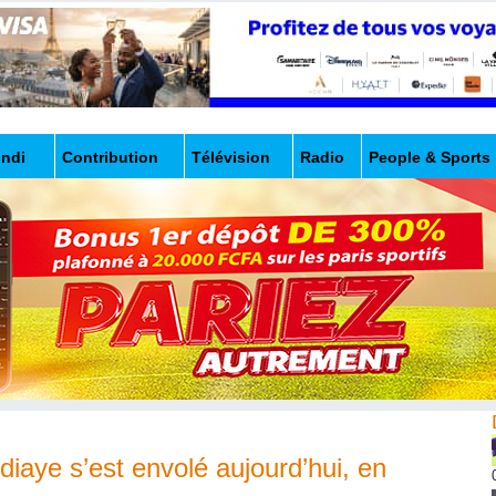
undi
Contribution
Télévision
Radio
People & Sports
iaye s’est envolé aujourd’hui, en