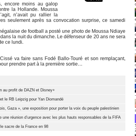
s, encore moins au galop
ontre la Hollande. Moussa
agit, n’avait pu rallier la
res seulement après sa convocation surprise, ce samedi
énégalaise de football a posté une photo de Moussa Ndiaye
, dans la nuit du dimanche. Le défenseur de 20 ans ne sera
de ce lundi.
 Cissé va faire sans Fodé Ballo-Touré et son remplaçant,
our prendre part à la première sortie…
ion au profit de DAZN et Disney+
d et le RB Leipzig pour Yan Diomandé
ois, Gaza », une exposition pour porter la voix du peuple palestinien
e une réunion d’urgence avec les plus hauts responsables de la FIFA
 le sacre de la France en 98