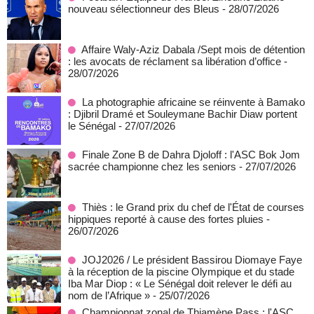
nouveau sélectionneur des Bleus
- 28/07/2026
Affaire Waly-Aziz Dabala /Sept mois de détention
: les avocats de réclament sa libération d’office
-
28/07/2026
La photographie africaine se réinvente à Bamako
: Djibril Dramé et Souleymane Bachir Diaw portent
le Sénégal
- 27/07/2026
Finale Zone B de Dahra Djoloff : l'ASC Bok Jom
sacrée championne chez les seniors
- 27/07/2026
Thiès : le Grand prix du chef de l'État de courses
hippiques reporté à cause des fortes pluies
-
26/07/2026
JOJ2026 / Le président Bassirou Diomaye Faye
à la réception de la piscine Olympique et du stade
Iba Mar Diop : « Le Sénégal doit relever le défi au
nom de l’Afrique »
- 25/07/2026
Championnat zonal de Thiamène Pass : l'ASC