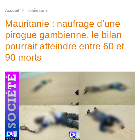
Accueil
>
Télévision
Mauritanie : naufrage d’une
pirogue gambienne, le bilan
pourrait atteindre entre 60 et
90 morts