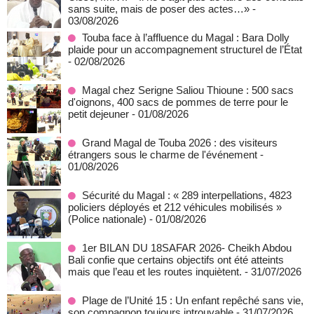
sans suite, mais de poser des actes…»
-
03/08/2026
Touba face à l’affluence du Magal : Bara Dolly
plaide pour un accompagnement structurel de l’État
- 02/08/2026
Magal chez Serigne Saliou Thioune : 500 sacs
d'oignons, 400 sacs de pommes de terre pour le
petit dejeuner
- 01/08/2026
Grand Magal de Touba 2026 : des visiteurs
étrangers sous le charme de l'événement
-
01/08/2026
Sécurité du Magal : « 289 interpellations, 4823
policiers déployés et 212 véhicules mobilisés »
(Police nationale)
- 01/08/2026
1er BILAN DU 18SAFAR 2026- Cheikh Abdou
Bali confie que certains objectifs ont été atteints
mais que l’eau et les routes inquiètent.
- 31/07/2026
Plage de l’Unité 15 : Un enfant repêché sans vie,
son compagnon toujours introuvable
- 31/07/2026