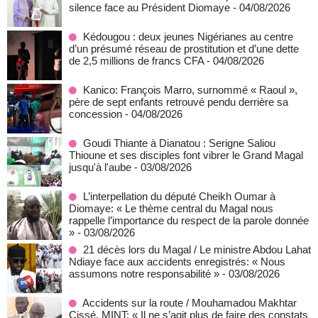
silence face au Président Diomaye
- 04/08/2026
Kédougou : deux jeunes Nigérianes au centre
d’un présumé réseau de prostitution et d’une dette
de 2,5 millions de francs CFA
- 04/08/2026
Kanico: François Marro, surnommé « Raoul »,
père de sept enfants retrouvé pendu derrière sa
concession
- 04/08/2026
Goudi Thiante à Dianatou : Serigne Saliou
Thioune et ses disciples font vibrer le Grand Magal
jusqu'à l'aube
- 03/08/2026
L’interpellation du député Cheikh Oumar à
Diomaye: « Le thème central du Magal nous
rappelle l’importance du respect de la parole donnée
»
- 03/08/2026
21 décès lors du Magal / Le ministre Abdou Lahat
Ndiaye face aux accidents enregistrés: « Nous
assumons notre responsabilité »
- 03/08/2026
Accidents sur la route / Mouhamadou Makhtar
Cissé, MINT: « Il ne s’agit plus de faire des constats