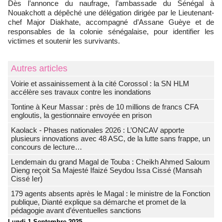
Dès l’annonce du naufrage, l’ambassade du Sénégal à
Nouakchott a dépêché une délégation dirigée par le Lieutenant-
chef Major Diakhate, accompagné d’Assane Guèye et de
responsables de la colonie sénégalaise, pour identifier les
victimes et soutenir les survivants.
Autres articles
Voirie et assainissement à la cité Corossol : la SN HLM
accélère ses travaux contre les inondations
Tontine à Keur Massar : près de 10 millions de francs CFA
engloutis, la gestionnaire envoyée en prison
Kaolack - Phases nationales 2026 : L’ONCAV apporte
plusieurs innovations avec 48 ASC, de la lutte sans frappe, un
concours de lecture…
Lendemain du grand Magal de Touba : Cheikh Ahmed Saloum
Dieng reçoit Sa Majesté Ifaizé Seydou Issa Cissé (Mansah
Cissé Ier)
179 agents absents après le Magal : le ministre de la Fonction
publique, Dianté explique sa démarche et promet de la
pédagogie avant d’éventuelles sanctions
Lundi 1 Septembre 2025