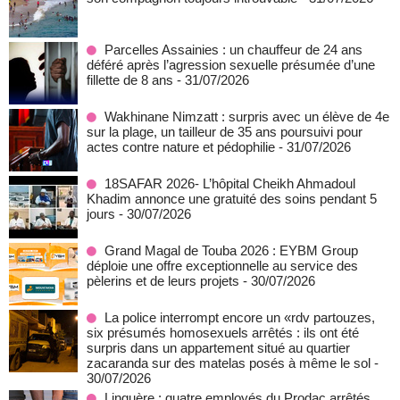
Parcelles Assainies : un chauffeur de 24 ans
déféré après l’agression sexuelle présumée d’une
fillette de 8 ans
- 31/07/2026
Wakhinane Nimzatt : surpris avec un élève de 4e
sur la plage, un tailleur de 35 ans poursuivi pour
actes contre nature et pédophilie
- 31/07/2026
18SAFAR 2026- L’hôpital Cheikh Ahmadoul
Khadim annonce une gratuité des soins pendant 5
jours
- 30/07/2026
Grand Magal de Touba 2026 : EYBM Group
déploie une offre exceptionnelle au service des
pèlerins et de leurs projets
- 30/07/2026
La police interrompt encore un «rdv partouzes,
six présumés homosexuels arrêtés : ils ont été
surpris dans un appartement situé au quartier
zacaranda sur des matelas posés à même le sol
-
30/07/2026
Linguère : quatre employés du Prodac arrêtés