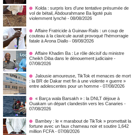
Kolda : surpris lors d’une tentative présumée de
vol de bétail, Abdourahmane Ba ligoté puis
violemment lynché
- 08/08/2026
Affaire Fratricide à Guinaw-Rails : un coup de
couteau à la clavicule aurait provoqué l’hémorragie
fatale à Arona Diallo
- 08/08/2026
Affaire Khadim Ba : Le rôle décisif du ministre
Cheikh Diba dans le dénouement judiciaire
-
07/08/2026
Jalousie amoureuse, TikTok et menaces de mort
: la BR de Dakar met fin à une violente « guerre »
entre adolescentes pour un homme
- 07/08/2026
« Barça wala Barsakh » : la DNLT déjoue à
Ouakam un départ clandestin vers les Canaries
-
07/08/2026
Bambey : le « marabout de TikTok » promettait la
fortune avec un faux chameau noir et soutire 1,642
million FCFA
- 07/08/2026