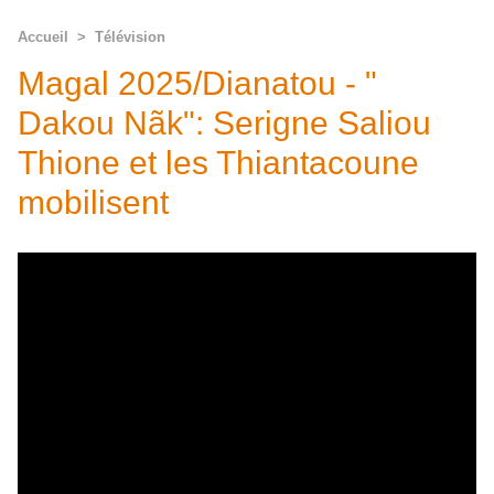
Accueil
>
Télévision
Magal 2025/Dianatou - "
Dakou Nãk": Serigne Saliou
Thione et les Thiantacoune
mobilisent