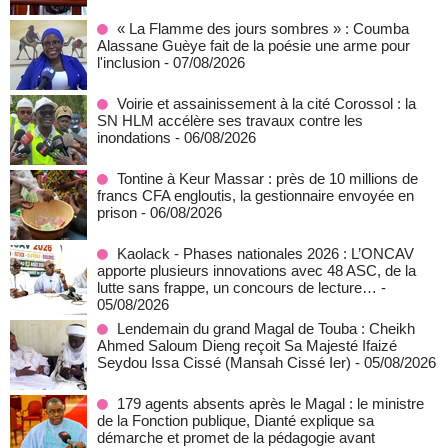
« La Flamme des jours sombres » : Coumba
Alassane Guèye fait de la poésie une arme pour
l'inclusion
- 07/08/2026
Voirie et assainissement à la cité Corossol : la
SN HLM accélère ses travaux contre les
inondations
- 06/08/2026
Tontine à Keur Massar : près de 10 millions de
francs CFA engloutis, la gestionnaire envoyée en
prison
- 06/08/2026
Kaolack - Phases nationales 2026 : L’ONCAV
apporte plusieurs innovations avec 48 ASC, de la
lutte sans frappe, un concours de lecture…
-
05/08/2026
Lendemain du grand Magal de Touba : Cheikh
Ahmed Saloum Dieng reçoit Sa Majesté Ifaizé
Seydou Issa Cissé (Mansah Cissé Ier)
- 05/08/2026
179 agents absents après le Magal : le ministre
de la Fonction publique, Dianté explique sa
démarche et promet de la pédagogie avant