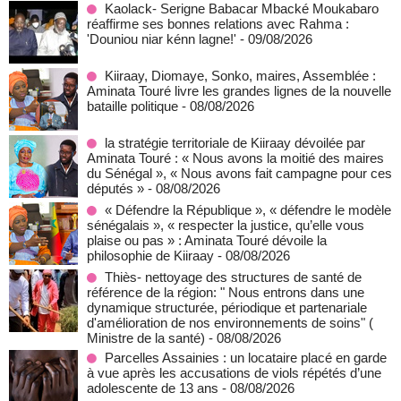
Kaolack- Serigne Babacar Mbacké Moukabaro
réaffirme ses bonnes relations avec Rahma :
'Douniou niar kénn lagne!'
- 09/08/2026
Kiiraay, Diomaye, Sonko, maires, Assemblée :
Aminata Touré livre les grandes lignes de la nouvelle
bataille politique
- 08/08/2026
la stratégie territoriale de Kiiraay dévoilée par
Aminata Touré : « Nous avons la moitié des maires
du Sénégal », « Nous avons fait campagne pour ces
députés »
- 08/08/2026
« Défendre la République », « défendre le modèle
sénégalais », « respecter la justice, qu’elle vous
plaise ou pas » : Aminata Touré dévoile la
philosophie de Kiiraay
- 08/08/2026
Thiès- nettoyage des structures de santé de
référence de la région: " Nous entrons dans une
dynamique structurée, périodique et partenariale
d'amélioration de nos environnements de soins" (
Ministre de la santé)
- 08/08/2026
Parcelles Assainies : un locataire placé en garde
à vue après les accusations de viols répétés d’une
adolescente de 13 ans
- 08/08/2026