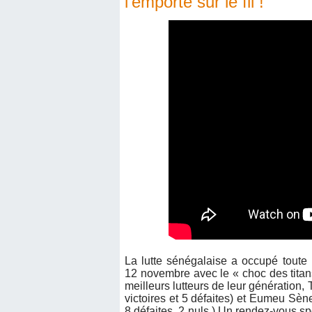
l’emporte sur le fil !
La lutte sénégalaise a occupé toute 
12 novembre avec le « choc des tita
meilleurs lutteurs de leur génération,
victoires et 5 défaites) et Eumeu Sène
8 défaites, 2 nuls.) Un rendez-vous spo