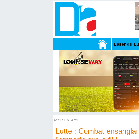
Laser du L
Accueil
>
Actu
Lutte : Combat ensangla