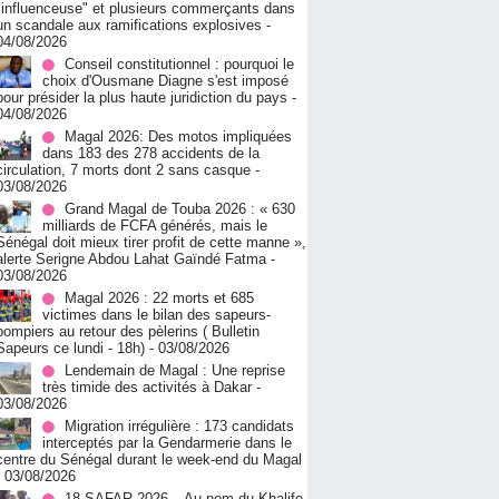
"influenceuse" et plusieurs commerçants dans
un scandale aux ramifications explosives
-
04/08/2026
Conseil constitutionnel : pourquoi le
choix d'Ousmane Diagne s'est imposé
pour présider la plus haute juridiction du pays
-
04/08/2026
Magal 2026: Des motos impliquées
dans 183 des 278 accidents de la
circulation, 7 morts dont 2 sans casque
-
03/08/2026
Grand Magal de Touba 2026 : « 630
milliards de FCFA générés, mais le
Sénégal doit mieux tirer profit de cette manne »,
alerte Serigne Abdou Lahat Gaïndé Fatma
-
03/08/2026
Magal 2026 : 22 morts et 685
victimes dans le bilan des sapeurs-
pompiers au retour des pèlerins ( Bulletin
Sapeurs ce lundi - 18h)
- 03/08/2026
Lendemain de Magal : Une reprise
très timide des activités à Dakar
-
03/08/2026
Migration irrégulière : 173 candidats
interceptés par la Gendarmerie dans le
centre du Sénégal durant le week-end du Magal
- 03/08/2026
18 SAFAR 2026 – Au nom du Khalife,