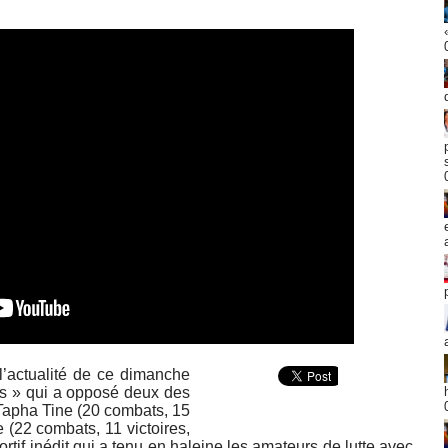
l’actualité de ce dimanche
ns » qui a opposé deux des
 Tapha Tine (20 combats, 15
 (22 combats, 11 victoires,
rtif inédit qui a tenu en haleine les amateurs de lutte avec