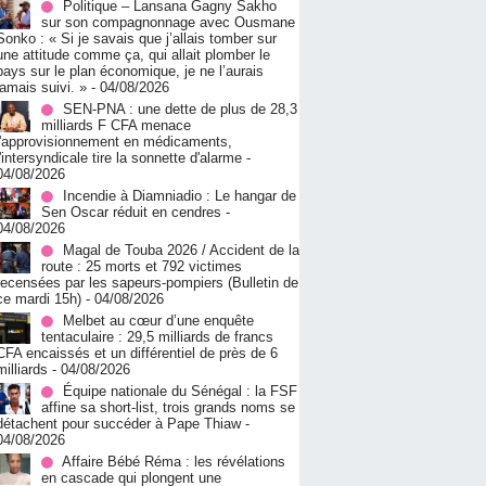
Politique – Lansana Gagny Sakho
sur son compagnonnage avec Ousmane
Sonko : « Si je savais que j’allais tomber sur
une attitude comme ça, qui allait plomber le
pays sur le plan économique, je ne l’aurais
jamais suivi. »
- 04/08/2026
SEN-PNA : une dette de plus de 28,3
milliards F CFA menace
l'approvisionnement en médicaments,
l'intersyndicale tire la sonnette d'alarme
-
04/08/2026
Incendie à Diamniadio : Le hangar de
Sen Oscar réduit en cendres
-
04/08/2026
Magal de Touba 2026 / Accident de la
route : 25 morts et 792 victimes
recensées par les sapeurs-pompiers (Bulletin de
ce mardi 15h)
- 04/08/2026
Melbet au cœur d’une enquête
tentaculaire : 29,5 milliards de francs
CFA encaissés et un différentiel de près de 6
milliards
- 04/08/2026
Équipe nationale du Sénégal : la FSF
affine sa short-list, trois grands noms se
détachent pour succéder à Pape Thiaw
-
04/08/2026
Affaire Bébé Réma : les révélations
en cascade qui plongent une