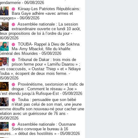
gendarmerie
- 06/08/2026
Kiiraay-Les Patriotes Républicains:
Bara Gaye adhère «avec armes et
bagages»
- 06/08/2026
Assemblée nationale : La session
extraordinaire ouverte ce lundi 10 août,
deux propositions de loi à l’ordre du jour
-
06/08/2026
TOUBA- Rappel à Dieu de Sokhna
Ma- Amy Mbacké, fille du khalife
Général des Mourides
- 05/08/2026
Tribunal de Dakar : trois mois de
prison ferme pour « Lamiñu Daarou » ;
ses coaccusés, « Oustaz Thiep » et « Ndiaye
Touba », écopent de deux mois ferme.
-
05/08/2026
Proxénétisme, sextorsion et trafic de
drogue : Comment le réseau « Joe »
s’est étendu jusqu’à Rufisque-Est
- 05/08/2026
Touba : persuadée que son bébé
n’était pas celui de son mari, une jeune
femme étouffe son nouveau-né pour cacher une
relation avec un guérisseur de 76 ans
-
05/08/2026
Assemblée nationale : Ousmane
Sonko convoque le bureau à 16
heures…« début des hostilités »
- 05/08/2026