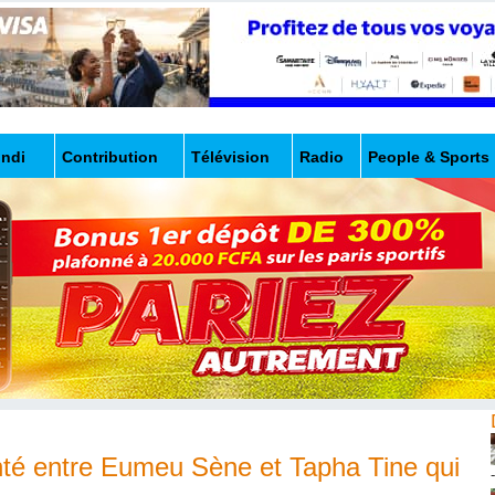
undi
Contribution
Télévision
Radio
People & Sports
nté entre Eumeu Sène et Tapha Tine qui