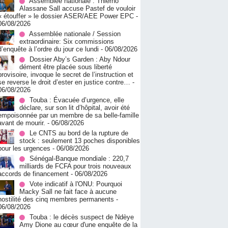
Assemblée nationale : Thierno
Alassane Sall accuse Pastef de vouloir
« étouffer » le dossier ASER/AEE Power EPC
-
06/08/2026
Assemblée nationale / Session
extraordinaire: Six commissions
d’enquête à l’ordre du jour ce lundi
- 06/08/2026
Dossier Aby’s Garden : Aby Ndour
dément être placée sous liberté
provisoire, invoque le secret de l’instruction et
se reverse le droit d’ester en justice contre…
-
06/08/2026
Touba : Évacuée d’urgence, elle
déclare, sur son lit d’hôpital, avoir été
empoisonnée par un membre de sa belle-famille
avant de mourir.
- 06/08/2026
Le CNTS au bord de la rupture de
stock : seulement 13 poches disponibles
pour les urgences
- 06/08/2026
Sénégal-Banque mondiale : 220,7
milliards de FCFA pour trois nouveaux
accords de financement
- 06/08/2026
Vote indicatif à l'ONU: Pourquoi
Macky Sall ne fait face à aucune
hostilité des cinq membres permanents
-
06/08/2026
Touba : le décès suspect de Ndèye
Amy Dione au cœur d'une enquête de la