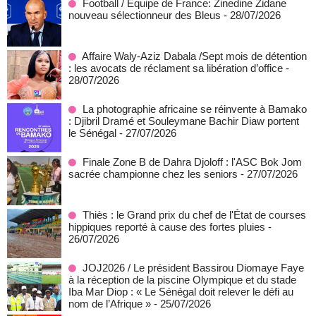
Football / Equipe de France: Zinedine Zidane
nouveau sélectionneur des Bleus
- 28/07/2026
Affaire Waly-Aziz Dabala /Sept mois de détention
: les avocats de réclament sa libération d’office
-
28/07/2026
La photographie africaine se réinvente à Bamako
: Djibril Dramé et Souleymane Bachir Diaw portent
le Sénégal
- 27/07/2026
Finale Zone B de Dahra Djoloff : l'ASC Bok Jom
sacrée championne chez les seniors
- 27/07/2026
Thiès : le Grand prix du chef de l'État de courses
hippiques reporté à cause des fortes pluies
-
26/07/2026
JOJ2026 / Le président Bassirou Diomaye Faye
à la réception de la piscine Olympique et du stade
Iba Mar Diop : « Le Sénégal doit relever le défi au
nom de l’Afrique »
- 25/07/2026