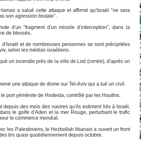
amas a salué cette attaque et affirmé qu'Israël "ne sera
pas son agression brutale".
hute d'un "fragment d'un missile d'interception", dans la
ire de blessés.
e d'Israël et de nombreuses personnes se sont précipitées
viv, selon les médias israéliens.
ué un incendie près de la ville de Lod (centre), d'après un
 mené une attaque de drone sur Tel-Aviv qui a tué un civil.
 le port yéménite de Hodeida, contrôlé par les Houthis.
 depuis des mois des navires qu'ils estiment liés à Israël,
ns le golfe d'Aden et la mer Rouge, perturbant le trafic
 pour le commerce mondial.
avec les Palestiniens, le Hezbollah libanais a ouvert un front
 des tirs quasi quotidiennement depuis octobre.