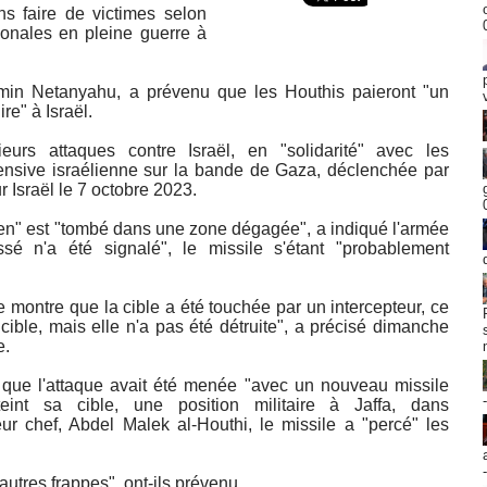
ns faire de victimes selon
ionales en pleine guerre à
amin Netanyahu, a prévenu que les Houthis paieront "un
ire" à Israël.
urs attaques contre Israël, en "solidarité" avec les
ffensive israélienne sur la bande de Gaza, déclenchée par
 Israël le 7 octobre 2023.
men" est "tombé dans une zone dégagée", a indiqué l'armée
ssé n'a été signalé", le missile s'étant "probablement
 montre que la cible a été touchée par un intercepteur, ce
 cible, mais elle n'a pas été détruite", a précisé dimanche
e.
é que l'attaque avait été menée "avec un nouveau missile
teint sa cible, une position militaire à Jaffa, dans
eur chef, Abdel Malek al-Houthi, le missile a "percé" les
'autres frappes", ont-ils prévenu.