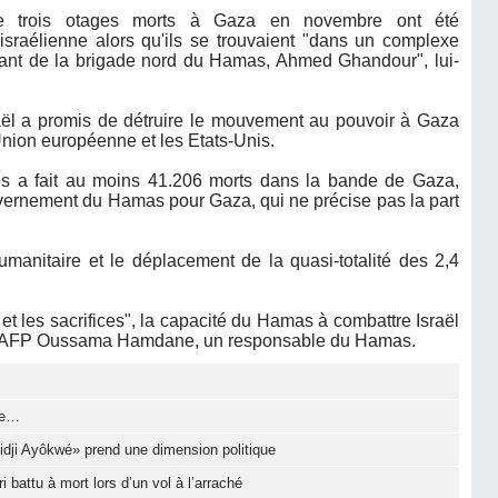
e trois otages morts à Gaza en novembre ont été
israélienne alors qu'ils se trouvaient "dans un complexe
dant de la brigade nord du Hamas, Ahmed Ghandour", lui-
raël a promis de détruire le mouvement au pouvoir à Gaza
'Union européenne et les Etats-Unis.
es a fait au moins 41.206 morts dans la bande de Gaza,
uvernement du Hamas pour Gaza, qui ne précise pas la part
manitaire et le déplacement de la quasi-totalité des 2,4
 et les sacrifices", la capacité du Hamas à combattre Israël
à l'AFP Oussama Hamdane, un responsable du Hamas.
ale…
Djidji Ayôkwé» prend une dimension politique
battu à mort lors d’un vol à l’arraché