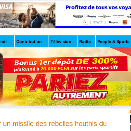
undi
Contribution
Télévision
Radio
People & Sports
r un missile des rebelles houthis du