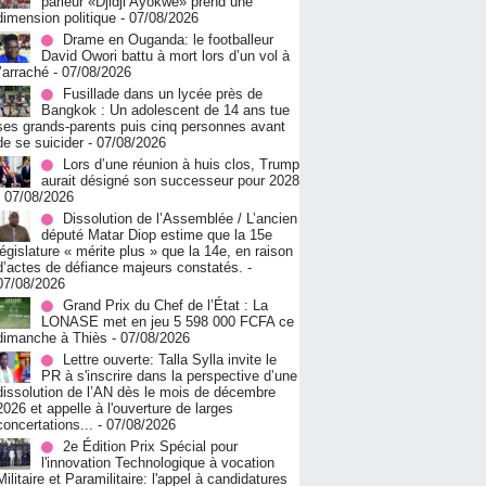
parleur «Djidji Ayôkwé» prend une
dimension politique
- 07/08/2026
Drame en Ouganda: le footballeur
David Owori battu à mort lors d’un vol à
l’arraché
- 07/08/2026
Fusillade dans un lycée près de
Bangkok : Un adolescent de 14 ans tue
ses grands-parents puis cinq personnes avant
de se suicider
- 07/08/2026
Lors d’une réunion à huis clos, Trump
aurait désigné son successeur pour 2028
- 07/08/2026
Dissolution de l’Assemblée / L’ancien
député Matar Diop estime que la 15e
législature « mérite plus » que la 14e, en raison
d’actes de défiance majeurs constatés.
-
07/08/2026
Grand Prix du Chef de l’État : La
LONASE met en jeu 5 598 000 FCFA ce
dimanche à Thiès
- 07/08/2026
Lettre ouverte: Talla Sylla invite le
PR à s'inscrire dans la perspective d’une
dissolution de l’AN dès le mois de décembre
2026 et appelle à l'ouverture de larges
concertations...
- 07/08/2026
2e Édition Prix Spécial pour
l'innovation Technologique à vocation
Militaire et Paramilitaire: l'appel à candidatures