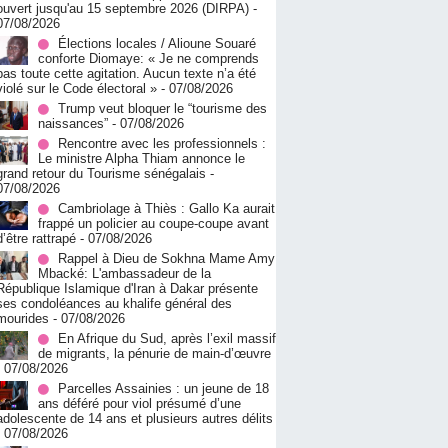
ouvert jusqu'au 15 septembre 2026 (DIRPA)
-
07/08/2026
Élections locales / Alioune Souaré
conforte Diomaye: « Je ne comprends
pas toute cette agitation. Aucun texte n’a été
violé sur le Code électoral »
- 07/08/2026
Trump veut bloquer le “tourisme des
naissances”
- 07/08/2026
Rencontre avec les professionnels :
Le ministre Alpha Thiam annonce le
grand retour du Tourisme sénégalais
-
07/08/2026
Cambriolage à Thiès : Gallo Ka aurait
frappé un policier au coupe-coupe avant
d’être rattrapé
- 07/08/2026
Rappel à Dieu de Sokhna Mame Amy
Mbacké: L'ambassadeur de la
République Islamique d'Iran à Dakar présente
ses condoléances au khalife général des
mourides
- 07/08/2026
En Afrique du Sud, après l’exil massif
de migrants, la pénurie de main-d’œuvre
- 07/08/2026
Parcelles Assainies : un jeune de 18
ans déféré pour viol présumé d’une
adolescente de 14 ans et plusieurs autres délits
- 07/08/2026