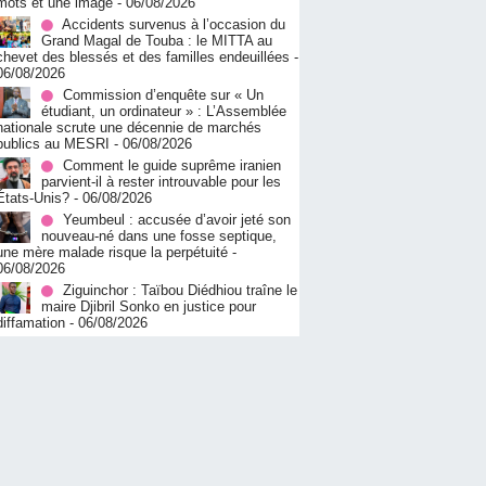
mots et une image
- 06/08/2026
Accidents survenus à l’occasion du
Grand Magal de Touba : le MITTA au
chevet des blessés et des familles endeuillées
-
06/08/2026
Commission d’enquête sur « Un
étudiant, un ordinateur » : L’Assemblée
nationale scrute une décennie de marchés
publics au MESRI
- 06/08/2026
Comment le guide suprême iranien
parvient-il à rester introuvable pour les
États-Unis?
- 06/08/2026
Yeumbeul : accusée d’avoir jeté son
nouveau-né dans une fosse septique,
une mère malade risque la perpétuité
-
06/08/2026
Ziguinchor : Taïbou Diédhiou traîne le
maire Djibril Sonko en justice pour
diffamation
- 06/08/2026