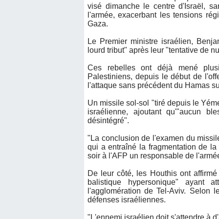
visé dimanche le centre d'Israël, sa
l'armée, exacerbant les tensions rég
Gaza.
Le Premier ministre israélien, Benj
lourd tribut" après leur "tentative de nu
Ces rebelles ont déjà mené plusie
Palestiniens, depuis le début de l'o
l'attaque sans précédent du Hamas sur
Un missile sol-sol "tiré depuis le Yé
israélienne, ajoutant qu'"aucun ble
désintégré".
"La conclusion de l'examen du missile
qui a entraîné la fragmentation de la
soir à l'AFP un responsable de l'armé
De leur côté, les Houthis ont affirm
balistique hypersonique" ayant at
l'agglomération de Tel-Aviv. Selon l
défenses israéliennes.
"L'ennemi israélien doit s'attendre à d