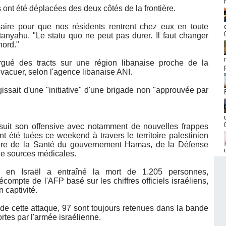
 ont été déplacées des deux côtés de la frontière.
aire pour que nos résidents rentrent chez eux en toute
anyahu. "Le statu quo ne peut pas durer. Il faut changer
nord."
rgué des tracts sur une région libanaise proche de la
évacuer, selon l'agence libanaise ANI.
issait d'une "initiative" d'une brigade non "approuvée par
suit son offensive avec notamment de nouvelles frappes
 été tuées ce weekend à travers le territoire palestinien
tère de la Santé du gouvernement Hamas, de la Défense
de sources médicales.
 en Israël a entraîné la mort de 1.205 personnes,
écompte de l'AFP basé sur les chiffres officiels israéliens,
 captivité.
de cette attaque, 97 sont toujours retenues dans la bande
rtes par l'armée israélienne.