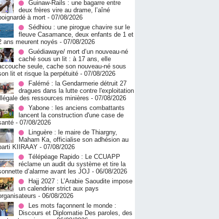
Guinaw-Rails : une bagarre entre
deux frères vire au drame, l’aîné
poignardé à mort
- 07/08/2026
Sédhiou : une pirogue chavire sur le
fleuve Casamance, deux enfants de 1 et
2 ans meurent noyés
- 07/08/2026
Guédiawaye/ mort d’un nouveau-né
caché sous un lit : à 17 ans, elle
accouche seule, cache son nouveau-né sous
son lit et risque la perpétuité
- 07/08/2026
Falémé : la Gendarmerie détruit 27
dragues dans la lutte contre l'exploitation
illégale des ressources minières
- 07/08/2026
Yabone : les anciens combattants
lancent la construction d'une case de
santé
- 07/08/2026
Linguère : le maire de Thiargny,
Maham Ka, officialise son adhésion au
parti KIIRAAY
- 07/08/2026
Télépéage Rapido : Le CCUAPP
réclame un audit du système et tire la
sonnette d’alarme avant les JOJ
- 06/08/2026
Hajj 2027 : L’Arabie Saoudite impose
un calendrier strict aux pays
organisateurs
- 06/08/2026
Les mots façonnent le monde :
Discours et Diplomatie Des paroles, des