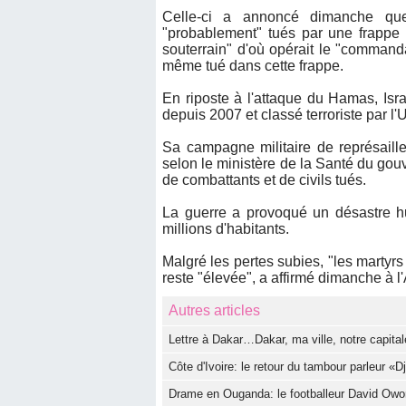
Celle-ci a annoncé dimanche qu
"probablement" tués par une frappe 
souterrain" d'où opérait le "comman
même tué dans cette frappe.
En riposte à l'attaque du Hamas, Is
depuis 2007 et classé terroriste par l
Sa campagne militaire de représaill
selon le ministère de la Santé du go
de combattants et de civils tués.
La guerre a provoqué un désastre hu
millions d'habitants.
Malgré les pertes subies, "les martyrs
reste "élevée", a affirmé dimanche 
Autres articles
Lettre à Dakar…Dakar, ma ville, notre capit
Côte d'Ivoire: le retour du tambour parleur «
Drame en Ouganda: le footballeur David Owori 