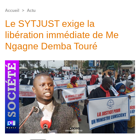
Accueil
>
Actu
Le SYTJUST exige la
libération immédiate de Me
Ngagne Demba Touré