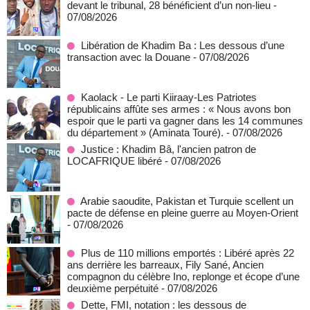
devant le tribunal, 28 bénéficient d’un non-lieu
-
07/08/2026
Libération de Khadim Ba : Les dessous d’une
transaction avec la Douane
- 07/08/2026
Kaolack - Le parti Kiiraay-Les Patriotes
républicains affûte ses armes : « Nous avons bon
espoir que le parti va gagner dans les 14 communes
du département » (Aminata Touré).
- 07/08/2026
Justice : Khadim Bâ, l'ancien patron de
LOCAFRIQUE libéré
- 07/08/2026
Arabie saoudite, Pakistan et Turquie scellent un
pacte de défense en pleine guerre au Moyen-Orient
- 07/08/2026
Plus de 110 millions emportés : Libéré après 22
ans derrière les barreaux, Fily Sané, Ancien
compagnon du célèbre Ino, replonge et écope d’une
deuxième perpétuité
- 07/08/2026
Dette, FMI, notation : les dessous de