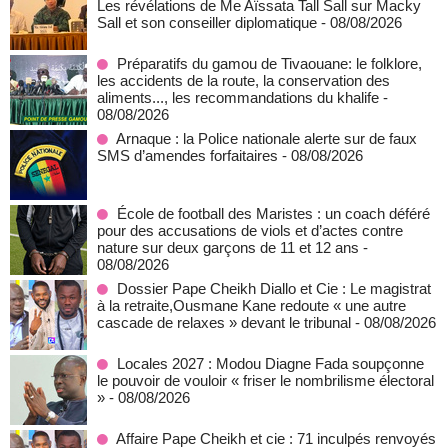
Les révélations de Me Aïssata Tall Sall sur Macky
Sall et son conseiller diplomatique
- 08/08/2026
Préparatifs du gamou de Tivaouane: le folklore,
les accidents de la route, la conservation des
aliments..., les recommandations du khalife
-
08/08/2026
Arnaque : la Police nationale alerte sur de faux
SMS d’amendes forfaitaires
- 08/08/2026
École de football des Maristes : un coach déféré
pour des accusations de viols et d’actes contre
nature sur deux garçons de 11 et 12 ans
-
08/08/2026
Dossier Pape Cheikh Diallo et Cie : Le magistrat
à la retraite,Ousmane Kane redoute « une autre
cascade de relaxes » devant le tribunal
- 08/08/2026
Locales 2027 : Modou Diagne Fada soupçonne
le pouvoir de vouloir « friser le nombrilisme électoral
»
- 08/08/2026
Affaire Pape Cheikh et cie : 71 inculpés renvoyés