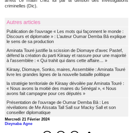
arrêts ce matin chez lui par la division des investigations
criminelles (Dic).
Autres articles
Publication de l’ouvrage « Les mots qui façonnent le monde :
Discours et diplomatie » : L’auteur Oumar Demba Bâ explique
le sens de sa production
Aminata Touré justifie la scission de Diomaye d’avec Pastef,
défend la création du parti Kiiraay et rassure pour une majorité
à l’assemblée : « Qui trahit qui dans cette affaire… »
Kiiraay, Diomaye, Sonko, maires, Assemblée : Aminata Touré
livre les grandes lignes de la nouvelle bataille politique
la stratégie territoriale de Kiiraay dévoilée par Aminata Touré :
« Nous avons la moitié des maires du Sénégal », « Nous
avons fait campagne pour ces députés »
Présentation de l’ouvrage de Oumar Demba Bâ : Les
révélations de Me Aïssata Tall Sall sur Macky Sall et son
conseiller diplomatique
Mercredi 21 Février 2024
Dieynaba Agne