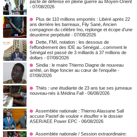
pacte de défense en pleine guerre au Moyen-Orient
- 07/08/2026
Plus de 110 millions emportés : Libéré après 22
ans derrière les barreaux, Fily Sané, Ancien
compagnon du célèbre Ino, replonge et écope d’une
deuxième perpétuité
- 07/08/2026
Dette, FMI, notation : les dessous de
l’effondrement des IDE au Sénégal…comment le
Sénégal est passé de 3 milliards à 37 millions de
dollars
- 07/08/2026
Sindia : le maire Thierno Diagne de nouveau
arrêté, un litige foncier au cœur de l’enquête
-
07/08/2026
Thiès : une étudiante de 23 ans tue ses jumeaux
nouveau-nés à Médina Fall
- 06/08/2026
Assemblée nationale : Thierno Alassane Sall
accuse Pastef de vouloir « étouffer » le dossier
ASER/AEE Power EPC
- 06/08/2026
Assemblée nationale / Session extraordinaire: