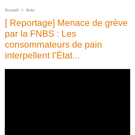
Accueil
>
Actu
[ Reportage] Menace de grève
par la FNBS : Les
consommateurs de pain
interpellent l’État...