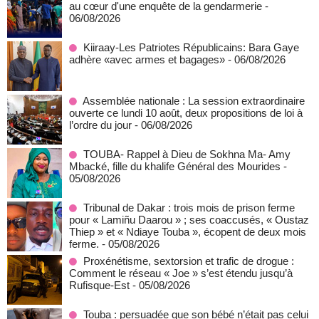
au cœur d'une enquête de la gendarmerie
-
06/08/2026
Kiiraay-Les Patriotes Républicains: Bara Gaye
adhère «avec armes et bagages»
- 06/08/2026
Assemblée nationale : La session extraordinaire
ouverte ce lundi 10 août, deux propositions de loi à
l’ordre du jour
- 06/08/2026
TOUBA- Rappel à Dieu de Sokhna Ma- Amy
Mbacké, fille du khalife Général des Mourides
-
05/08/2026
Tribunal de Dakar : trois mois de prison ferme
pour « Lamiñu Daarou » ; ses coaccusés, « Oustaz
Thiep » et « Ndiaye Touba », écopent de deux mois
ferme.
- 05/08/2026
Proxénétisme, sextorsion et trafic de drogue :
Comment le réseau « Joe » s’est étendu jusqu’à
Rufisque-Est
- 05/08/2026
Touba : persuadée que son bébé n’était pas celui