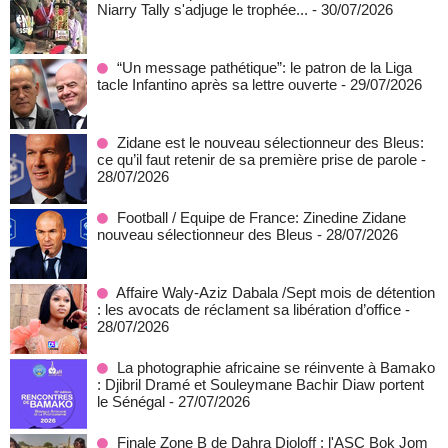
Niarry Tally s'adjuge le trophée...
- 30/07/2026
“Un message pathétique”: le patron de la Liga
tacle Infantino après sa lettre ouverte
- 29/07/2026
Zidane est le nouveau sélectionneur des Bleus:
ce qu’il faut retenir de sa première prise de parole
-
28/07/2026
Football / Equipe de France: Zinedine Zidane
nouveau sélectionneur des Bleus
- 28/07/2026
Affaire Waly-Aziz Dabala /Sept mois de détention
: les avocats de réclament sa libération d’office
-
28/07/2026
La photographie africaine se réinvente à Bamako
: Djibril Dramé et Souleymane Bachir Diaw portent
le Sénégal
- 27/07/2026
Finale Zone B de Dahra Djoloff : l'ASC Bok Jom