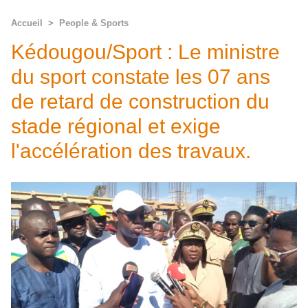
Accueil
>
People & Sports
Kédougou/Sport : Le ministre
du sport constate les 07 ans
de retard de construction du
stade régional et exige
l'accélération des travaux.