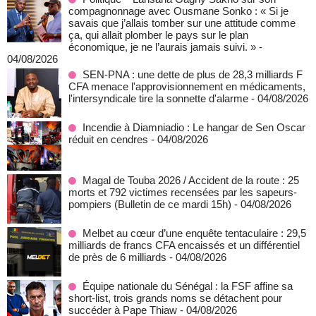
compagnonnage avec Ousmane Sonko : « Si je
savais que j’allais tomber sur une attitude comme
ça, qui allait plomber le pays sur le plan
économique, je ne l’aurais jamais suivi. »
-
04/08/2026
SEN-PNA : une dette de plus de 28,3 milliards F
CFA menace l'approvisionnement en médicaments,
l'intersyndicale tire la sonnette d'alarme
- 04/08/2026
Incendie à Diamniadio : Le hangar de Sen Oscar
réduit en cendres
- 04/08/2026
Magal de Touba 2026 / Accident de la route : 25
morts et 792 victimes recensées par les sapeurs-
pompiers (Bulletin de ce mardi 15h)
- 04/08/2026
Melbet au cœur d’une enquête tentaculaire : 29,5
milliards de francs CFA encaissés et un différentiel
de près de 6 milliards
- 04/08/2026
Équipe nationale du Sénégal : la FSF affine sa
short-list, trois grands noms se détachent pour
succéder à Pape Thiaw
- 04/08/2026