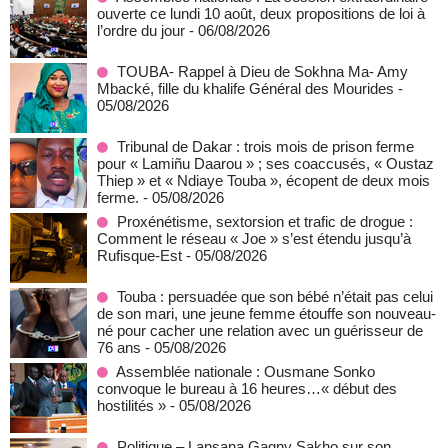
ouverte ce lundi 10 août, deux propositions de loi à
l’ordre du jour
- 06/08/2026
TOUBA- Rappel à Dieu de Sokhna Ma- Amy
Mbacké, fille du khalife Général des Mourides
-
05/08/2026
Tribunal de Dakar : trois mois de prison ferme
pour « Lamiñu Daarou » ; ses coaccusés, « Oustaz
Thiep » et « Ndiaye Touba », écopent de deux mois
ferme.
- 05/08/2026
Proxénétisme, sextorsion et trafic de drogue :
Comment le réseau « Joe » s’est étendu jusqu’à
Rufisque-Est
- 05/08/2026
Touba : persuadée que son bébé n’était pas celui
de son mari, une jeune femme étouffe son nouveau-
né pour cacher une relation avec un guérisseur de
76 ans
- 05/08/2026
Assemblée nationale : Ousmane Sonko
convoque le bureau à 16 heures…« début des
hostilités »
- 05/08/2026
Politique – Lansana Gagny Sakho sur son