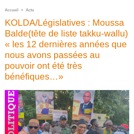
Accueil
>
Actu
KOLDA/Législatives : Moussa
Balde(tête de liste takku-wallu)
« les 12 dernières années que
nous avons passées au
pouvoir ont été très
bénéfiques…»