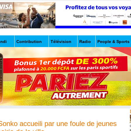
undi
Contribution
Télévision
Radio
People & Sports
nko accueili par une foule de jeunes