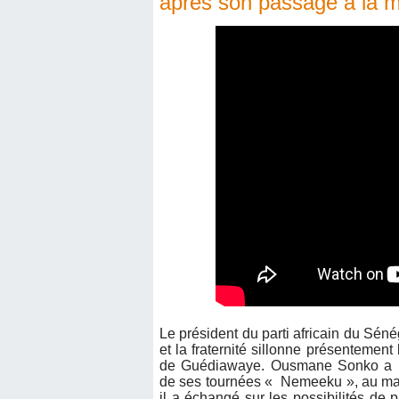
après son passage à la mai
Le président du parti africain du Sénég
et la fraternité sillonne présentement
de Guédiawaye. Ousmane Sonko a re
de ses tournées « Nemeeku », au ma
il a échangé sur les possibilités de 