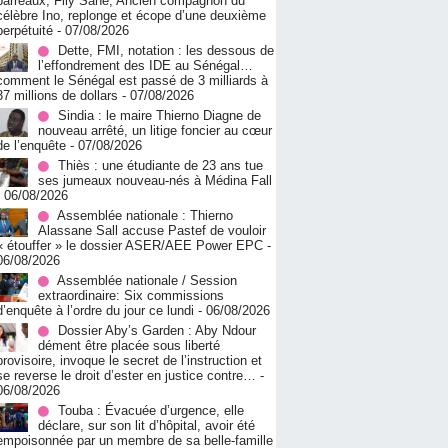
barreaux, Fily Sané, Ancien compagnon du
célèbre Ino, replonge et écope d’une deuxième
perpétuité
- 07/08/2026
Dette, FMI, notation : les dessous de
l’effondrement des IDE au Sénégal…
comment le Sénégal est passé de 3 milliards à
37 millions de dollars
- 07/08/2026
Sindia : le maire Thierno Diagne de
nouveau arrêté, un litige foncier au cœur
de l’enquête
- 07/08/2026
Thiès : une étudiante de 23 ans tue
ses jumeaux nouveau-nés à Médina Fall
- 06/08/2026
Assemblée nationale : Thierno
Alassane Sall accuse Pastef de vouloir
« étouffer » le dossier ASER/AEE Power EPC
-
06/08/2026
Assemblée nationale / Session
extraordinaire: Six commissions
d’enquête à l’ordre du jour ce lundi
- 06/08/2026
Dossier Aby’s Garden : Aby Ndour
dément être placée sous liberté
provisoire, invoque le secret de l’instruction et
se reverse le droit d’ester en justice contre…
-
06/08/2026
Touba : Évacuée d’urgence, elle
déclare, sur son lit d’hôpital, avoir été
empoisonnée par un membre de sa belle-famille