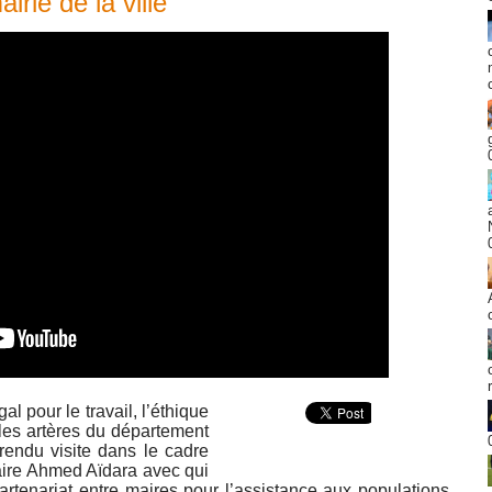
rie de la ville
al pour le travail, l’éthique
 les artères du département
ndu visite dans le cadre
ire Ahmed Aïdara avec qui
partenariat entre maires pour l’assistance aux populations.