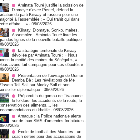
Aminata Touré justifie la scission de
Diomaye d’avec Pastef, défend la
création du parti Kiiraay et rassure pour une
majorité à l’assemblée : « Qui trahit qui dans
cette affaire… »
- 08/08/2026
Kiiraay, Diomaye, Sonko, maires,
Assemblée : Aminata Touré livre les
grandes lignes de la nouvelle bataille politique
-
08/08/2026
la stratégie territoriale de Kiiraay
dévoilée par Aminata Touré : « Nous
avons la moitié des maires du Sénégal », «
Nous avons fait campagne pour ces députés »
-
08/08/2026
Présentation de l’ouvrage de Oumar
Demba Bâ : Les révélations de Me
Aïssata Tall Sall sur Macky Sall et son
conseiller diplomatique
- 08/08/2026
Préparatifs du gamou de Tivaouane:
le folklore, les accidents de la route, la
conservation des aliments..., les
recommandations du khalife
- 08/08/2026
Arnaque : la Police nationale alerte
sur de faux SMS d’amendes forfaitaires
-
08/08/2026
École de football des Maristes : un
coach déféré pour des accusations de