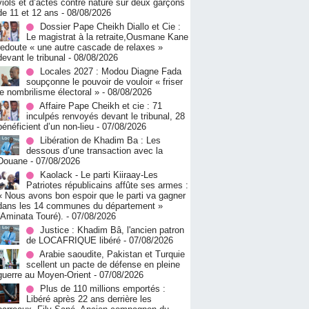
viols et d’actes contre nature sur deux garçons
de 11 et 12 ans
- 08/08/2026
Dossier Pape Cheikh Diallo et Cie :
Le magistrat à la retraite,Ousmane Kane
redoute « une autre cascade de relaxes »
devant le tribunal
- 08/08/2026
Locales 2027 : Modou Diagne Fada
soupçonne le pouvoir de vouloir « friser
le nombrilisme électoral »
- 08/08/2026
Affaire Pape Cheikh et cie : 71
inculpés renvoyés devant le tribunal, 28
bénéficient d’un non-lieu
- 07/08/2026
Libération de Khadim Ba : Les
dessous d’une transaction avec la
Douane
- 07/08/2026
Kaolack - Le parti Kiiraay-Les
Patriotes républicains affûte ses armes :
« Nous avons bon espoir que le parti va gagner
dans les 14 communes du département »
(Aminata Touré).
- 07/08/2026
Justice : Khadim Bâ, l'ancien patron
de LOCAFRIQUE libéré
- 07/08/2026
Arabie saoudite, Pakistan et Turquie
scellent un pacte de défense en pleine
guerre au Moyen-Orient
- 07/08/2026
Plus de 110 millions emportés :
Libéré après 22 ans derrière les