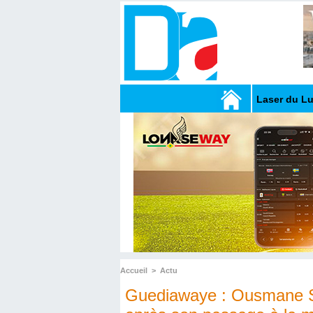
Laser du L
Accueil
>
Actu
Guediawaye : Ousmane So