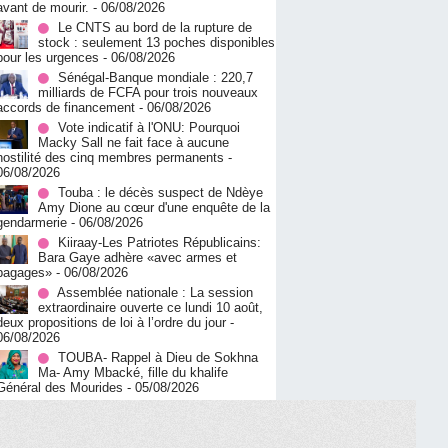
avant de mourir.
- 06/08/2026
Le CNTS au bord de la rupture de
stock : seulement 13 poches disponibles
pour les urgences
- 06/08/2026
Sénégal-Banque mondiale : 220,7
milliards de FCFA pour trois nouveaux
accords de financement
- 06/08/2026
Vote indicatif à l'ONU: Pourquoi
Macky Sall ne fait face à aucune
hostilité des cinq membres permanents
-
06/08/2026
Touba : le décès suspect de Ndèye
Amy Dione au cœur d'une enquête de la
gendarmerie
- 06/08/2026
Kiiraay-Les Patriotes Républicains:
Bara Gaye adhère «avec armes et
bagages»
- 06/08/2026
Assemblée nationale : La session
extraordinaire ouverte ce lundi 10 août,
deux propositions de loi à l’ordre du jour
-
06/08/2026
TOUBA- Rappel à Dieu de Sokhna
Ma- Amy Mbacké, fille du khalife
Général des Mourides
- 05/08/2026