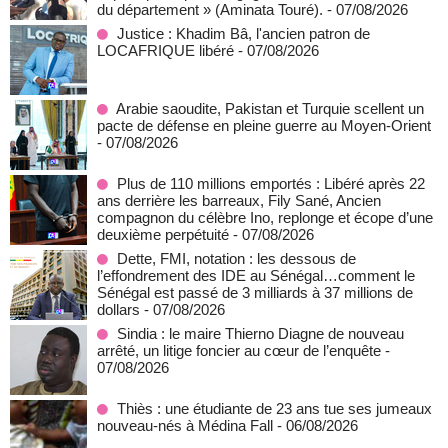
du département » (Aminata Touré).
- 07/08/2026
Justice : Khadim Bâ, l'ancien patron de
LOCAFRIQUE libéré
- 07/08/2026
Arabie saoudite, Pakistan et Turquie scellent un
pacte de défense en pleine guerre au Moyen-Orient
- 07/08/2026
Plus de 110 millions emportés : Libéré après 22
ans derrière les barreaux, Fily Sané, Ancien
compagnon du célèbre Ino, replonge et écope d’une
deuxième perpétuité
- 07/08/2026
Dette, FMI, notation : les dessous de
l’effondrement des IDE au Sénégal…comment le
Sénégal est passé de 3 milliards à 37 millions de
dollars
- 07/08/2026
Sindia : le maire Thierno Diagne de nouveau
arrêté, un litige foncier au cœur de l’enquête
-
07/08/2026
Thiès : une étudiante de 23 ans tue ses jumeaux
nouveau-nés à Médina Fall
- 06/08/2026