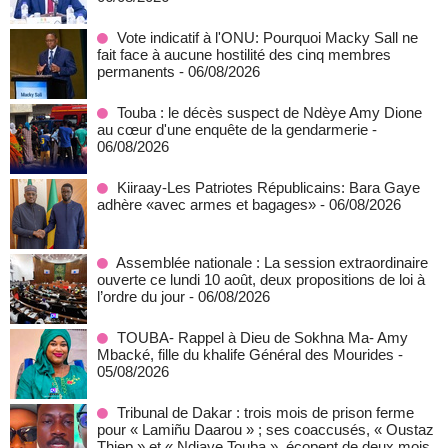
Vote indicatif à l'ONU: Pourquoi Macky Sall ne
fait face à aucune hostilité des cinq membres
permanents
- 06/08/2026
Touba : le décès suspect de Ndèye Amy Dione
au cœur d'une enquête de la gendarmerie
-
06/08/2026
Kiiraay-Les Patriotes Républicains: Bara Gaye
adhère «avec armes et bagages»
- 06/08/2026
Assemblée nationale : La session extraordinaire
ouverte ce lundi 10 août, deux propositions de loi à
l’ordre du jour
- 06/08/2026
TOUBA- Rappel à Dieu de Sokhna Ma- Amy
Mbacké, fille du khalife Général des Mourides
-
05/08/2026
Tribunal de Dakar : trois mois de prison ferme
pour « Lamiñu Daarou » ; ses coaccusés, « Oustaz
Thiep » et « Ndiaye Touba », écopent de deux mois