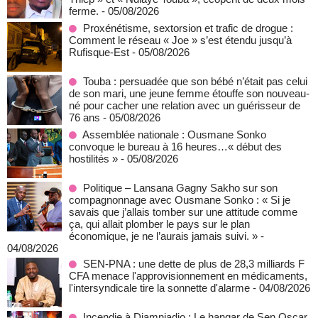
ferme.
- 05/08/2026
Proxénétisme, sextorsion et trafic de drogue :
Comment le réseau « Joe » s’est étendu jusqu’à
Rufisque-Est
- 05/08/2026
Touba : persuadée que son bébé n’était pas celui
de son mari, une jeune femme étouffe son nouveau-
né pour cacher une relation avec un guérisseur de
76 ans
- 05/08/2026
Assemblée nationale : Ousmane Sonko
convoque le bureau à 16 heures…« début des
hostilités »
- 05/08/2026
Politique – Lansana Gagny Sakho sur son
compagnonnage avec Ousmane Sonko : « Si je
savais que j’allais tomber sur une attitude comme
ça, qui allait plomber le pays sur le plan
économique, je ne l’aurais jamais suivi. »
-
04/08/2026
SEN-PNA : une dette de plus de 28,3 milliards F
CFA menace l'approvisionnement en médicaments,
l'intersyndicale tire la sonnette d'alarme
- 04/08/2026
Incendie à Diamniadio : Le hangar de Sen Oscar