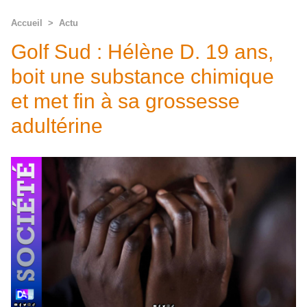
Accueil
>
Actu
Golf Sud : Hélène D. 19 ans,
boit une substance chimique
et met fin à sa grossesse
adultérine