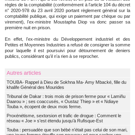
règles de la comptabilité (conformément à l'article 104 du décret
n° 2020-978 du 23 avril 2020 portant règlement général sur la
comptabilité publique, qui exige un paiement par chèque ou par
virement), l'ex-ministre Moustapha Diop va donc passer sa
première nuit en prison.
En effet, l'ex-ministre du Développement industriel et des
Petites et Moyennes Industries a refusé de consigner la somme
pour laquelle il est poursuivi pour détournement de deniers
publics, considérant qu'il n'a rien à se reprocher.
Autres articles
TOUBA- Rappel à Dieu de Sokhna Ma- Amy Mbacké, fille du
khalife Général des Mourides
Tribunal de Dakar : trois mois de prison ferme pour « Lamiñu
Daarou » ; ses coaccusés, « Oustaz Thiep » et « Ndiaye
Touba », écopent de deux mois ferme.
Proxénétisme, sextorsion et trafic de drogue : Comment le
réseau « Joe » s’est étendu jusqu’à Rufisque-Est
Touba : persuadée que son bébé n’était pas celui de son mari,
une jeune femme étouffe son nouveau-né pour cacher une