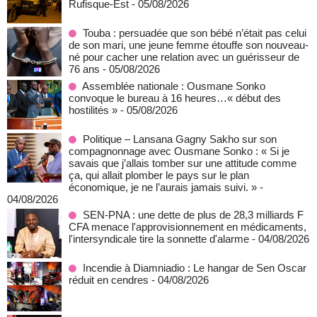
Rufisque-Est
- 05/08/2026
Touba : persuadée que son bébé n’était pas celui
de son mari, une jeune femme étouffe son nouveau-
né pour cacher une relation avec un guérisseur de
76 ans
- 05/08/2026
Assemblée nationale : Ousmane Sonko
convoque le bureau à 16 heures…« début des
hostilités »
- 05/08/2026
Politique – Lansana Gagny Sakho sur son
compagnonnage avec Ousmane Sonko : « Si je
savais que j’allais tomber sur une attitude comme
ça, qui allait plomber le pays sur le plan
économique, je ne l’aurais jamais suivi. »
-
04/08/2026
SEN-PNA : une dette de plus de 28,3 milliards F
CFA menace l'approvisionnement en médicaments,
l'intersyndicale tire la sonnette d'alarme
- 04/08/2026
Incendie à Diamniadio : Le hangar de Sen Oscar
réduit en cendres
- 04/08/2026