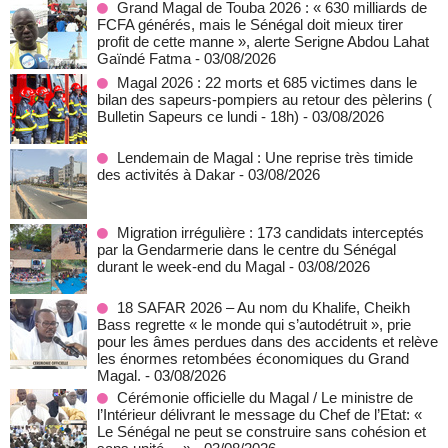
Grand Magal de Touba 2026 : « 630 milliards de
FCFA générés, mais le Sénégal doit mieux tirer
profit de cette manne », alerte Serigne Abdou Lahat
Gaïndé Fatma
- 03/08/2026
Magal 2026 : 22 morts et 685 victimes dans le
bilan des sapeurs-pompiers au retour des pèlerins (
Bulletin Sapeurs ce lundi - 18h)
- 03/08/2026
Lendemain de Magal : Une reprise très timide
des activités à Dakar
- 03/08/2026
Migration irrégulière : 173 candidats interceptés
par la Gendarmerie dans le centre du Sénégal
durant le week-end du Magal
- 03/08/2026
18 SAFAR 2026 – Au nom du Khalife, Cheikh
Bass regrette « le monde qui s’autodétruit », prie
pour les âmes perdues dans des accidents et relève
les énormes retombées économiques du Grand
Magal.
- 03/08/2026
Cérémonie officielle du Magal / Le ministre de
l’Intérieur délivrant le message du Chef de l’Etat: «
Le Sénégal ne peut se construire sans cohésion et