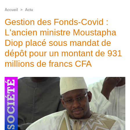
Accueil
>
Actu
Gestion des Fonds-Covid :
L'ancien ministre Moustapha
Diop placé sous mandat de
dépôt pour un montant de 931
millions de francs CFA