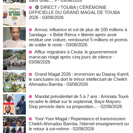
sans unité… »
- 03/08/2026
🔴 DIRECT / TOUBA | CÉRÉMONIE
OFFICIELLE DU GRAND MAGAL DE TOUBA
2026
- 03/08/2026
Amour, influence et vol de plus de 100 millions à
Sandaga : « Bébé Réma » libérée après avoir
restitué une voiture, remboursé 5 millions et promis
de solder le reste
- 03/08/2026
Afflux migratoire à Ceuta: le gouvernement
marocain réagit après cinq jours de silence
-
03/08/2026
Grand Magal 2026 : immersion au Daaray Kamil,
le sanctuaire où dort le trésor intellectuel de Cheikh
Ahmadou Bamba
- 03/08/2026
Mandat présidentiel de 5 à 7 ans : Aminata Touré
recadre le débat sur le septennat, Baye Mayoro
Diop persiste dans sa proposition...
- 02/08/2026
Yoor-Yoor Magal / Repentance et transmission:
Cheikh Ahmadou Bamba, l’éternel enseignement ou
le retour à soi-même
- 02/08/2026