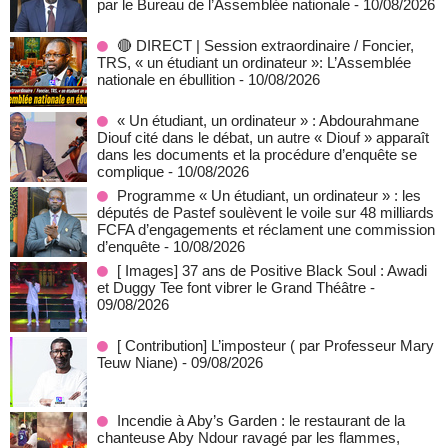
par le Bureau de l’Assemblée nationale
- 10/08/2026
🔴 DIRECT | Session extraordinaire / Foncier,
TRS, « un étudiant un ordinateur »: L’Assemblée
nationale en ébullition
- 10/08/2026
« Un étudiant, un ordinateur » : Abdourahmane
Diouf cité dans le débat, un autre « Diouf » apparaît
dans les documents et la procédure d’enquête se
complique
- 10/08/2026
Programme « Un étudiant, un ordinateur » : les
députés de Pastef soulèvent le voile sur 48 milliards
FCFA d’engagements et réclament une commission
d’enquête
- 10/08/2026
[ Images] 37 ans de Positive Black Soul : Awadi
et Duggy Tee font vibrer le Grand Théâtre
-
09/08/2026
[ Contribution] L’imposteur ( par Professeur Mary
Teuw Niane)
- 09/08/2026
Incendie à Aby’s Garden : le restaurant de la
chanteuse Aby Ndour ravagé par les flammes,