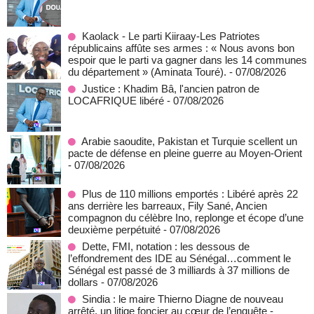
Kaolack - Le parti Kiiraay-Les Patriotes
républicains affûte ses armes : « Nous avons bon
espoir que le parti va gagner dans les 14 communes
du département » (Aminata Touré).
- 07/08/2026
Justice : Khadim Bâ, l'ancien patron de
LOCAFRIQUE libéré
- 07/08/2026
Arabie saoudite, Pakistan et Turquie scellent un
pacte de défense en pleine guerre au Moyen-Orient
- 07/08/2026
Plus de 110 millions emportés : Libéré après 22
ans derrière les barreaux, Fily Sané, Ancien
compagnon du célèbre Ino, replonge et écope d’une
deuxième perpétuité
- 07/08/2026
Dette, FMI, notation : les dessous de
l’effondrement des IDE au Sénégal…comment le
Sénégal est passé de 3 milliards à 37 millions de
dollars
- 07/08/2026
Sindia : le maire Thierno Diagne de nouveau
arrêté, un litige foncier au cœur de l’enquête
-