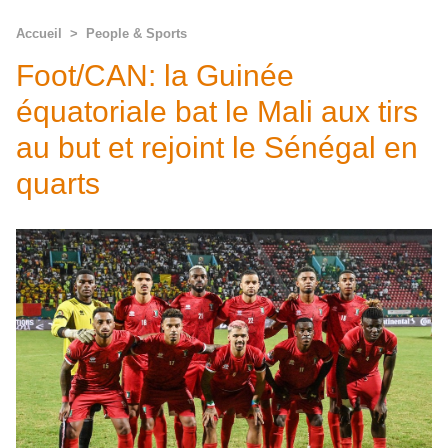
Accueil
>
People & Sports
Foot/CAN: la Guinée
équatoriale bat le Mali aux tirs
au but et rejoint le Sénégal en
quarts