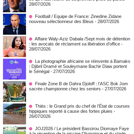
28/07/2026
Football / Equipe de France: Zinedine Zidane
nouveau sélectionneur des Bleus
- 28/07/2026
Affaire Waly-Aziz Dabala /Sept mois de détention
: les avocats de réclament sa libération d’office
-
28/07/2026
La photographie africaine se réinvente à Bamako
: Djibril Dramé et Souleymane Bachir Diaw portent
le Sénégal
- 27/07/2026
Finale Zone B de Dahra Djoloff : l'ASC Bok Jom
sacrée championne chez les seniors
- 27/07/2026
Thiès : le Grand prix du chef de l'État de courses
hippiques reporté à cause des fortes pluies
-
26/07/2026
JOJ2026 / Le président Bassirou Diomaye Faye
à la réception de la piscine Olympique et du stade