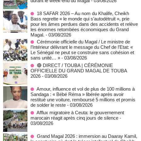
durant le week-end du Magal
- 03/08/2026
18 SAFAR 2026 – Au nom du Khalife, Cheikh
Bass regrette « le monde qui s’autodétruit », prie
pour les âmes perdues dans des accidents et relève
les énormes retombées économiques du Grand
Magal.
- 03/08/2026
Cérémonie officielle du Magal / Le ministre de
l’Intérieur délivrant le message du Chef de l’Etat: «
Le Sénégal ne peut se construire sans cohésion et
sans unité… »
- 03/08/2026
🔴 DIRECT / TOUBA | CÉRÉMONIE
OFFICIELLE DU GRAND MAGAL DE TOUBA
2026
- 03/08/2026
Amour, influence et vol de plus de 100 millions à
Sandaga : « Bébé Réma » libérée après avoir
restitué une voiture, remboursé 5 millions et promis
de solder le reste
- 03/08/2026
Afflux migratoire à Ceuta: le gouvernement
marocain réagit après cinq jours de silence
-
03/08/2026
Grand Magal 2026 : immersion au Daaray Kamil,