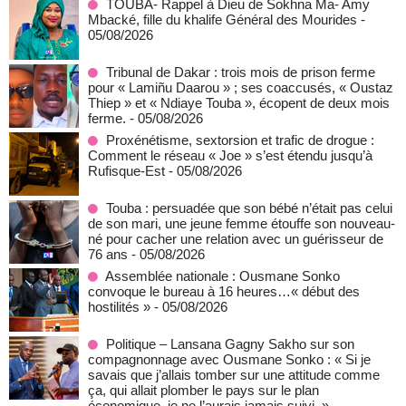
TOUBA- Rappel à Dieu de Sokhna Ma- Amy
Mbacké, fille du khalife Général des Mourides
-
05/08/2026
Tribunal de Dakar : trois mois de prison ferme
pour « Lamiñu Daarou » ; ses coaccusés, « Oustaz
Thiep » et « Ndiaye Touba », écopent de deux mois
ferme.
- 05/08/2026
Proxénétisme, sextorsion et trafic de drogue :
Comment le réseau « Joe » s’est étendu jusqu’à
Rufisque-Est
- 05/08/2026
Touba : persuadée que son bébé n’était pas celui
de son mari, une jeune femme étouffe son nouveau-
né pour cacher une relation avec un guérisseur de
76 ans
- 05/08/2026
Assemblée nationale : Ousmane Sonko
convoque le bureau à 16 heures…« début des
hostilités »
- 05/08/2026
Politique – Lansana Gagny Sakho sur son
compagnonnage avec Ousmane Sonko : « Si je
savais que j’allais tomber sur une attitude comme
ça, qui allait plomber le pays sur le plan
économique, je ne l’aurais jamais suivi. »
-