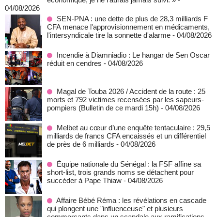
04/08/2026
SEN-PNA : une dette de plus de 28,3 milliards F
CFA menace l'approvisionnement en médicaments,
l'intersyndicale tire la sonnette d'alarme
- 04/08/2026
Incendie à Diamniadio : Le hangar de Sen Oscar
réduit en cendres
- 04/08/2026
Magal de Touba 2026 / Accident de la route : 25
morts et 792 victimes recensées par les sapeurs-
pompiers (Bulletin de ce mardi 15h)
- 04/08/2026
Melbet au cœur d’une enquête tentaculaire : 29,5
milliards de francs CFA encaissés et un différentiel
de près de 6 milliards
- 04/08/2026
Équipe nationale du Sénégal : la FSF affine sa
short-list, trois grands noms se détachent pour
succéder à Pape Thiaw
- 04/08/2026
Affaire Bébé Réma : les révélations en cascade
qui plongent une "influenceuse" et plusieurs
commerçants dans un scandale aux ramifications