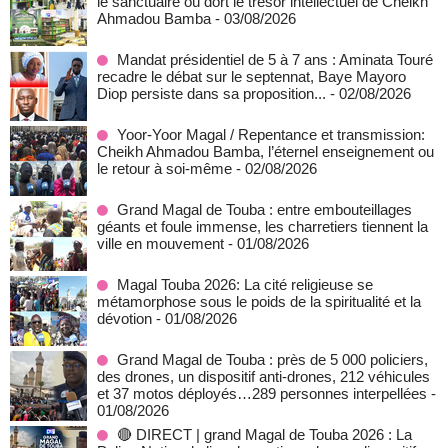
le sanctuaire où dort le trésor intellectuel de Cheikh
Ahmadou Bamba
- 03/08/2026
Mandat présidentiel de 5 à 7 ans : Aminata Touré
recadre le débat sur le septennat, Baye Mayoro
Diop persiste dans sa proposition...
- 02/08/2026
Yoor-Yoor Magal / Repentance et transmission:
Cheikh Ahmadou Bamba, l’éternel enseignement ou
le retour à soi-même
- 02/08/2026
Grand Magal de Touba : entre embouteillages
géants et foule immense, les charretiers tiennent la
ville en mouvement
- 01/08/2026
Magal Touba 2026: La cité religieuse se
métamorphose sous le poids de la spiritualité et la
dévotion
- 01/08/2026
Grand Magal de Touba : près de 5 000 policiers,
des drones, un dispositif anti-drones, 212 véhicules
et 37 motos déployés…289 personnes interpellées
-
01/08/2026
🔴 DIRECT | grand Magal de Touba 2026 : La