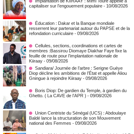
Implantation de KIIRAAY : Mimi Touré appelle à
capitaliser sur l’engouement populaire
- 10/08/2026
Éducation : Dakar et la Banque mondiale
resserrent leur partenariat autour du PAPSE et de la
refondation curriculaire
- 09/08/2026
Cellules, sections, coordinations et cartes de
membres :Bassirou Diomaye Diakhar Faye fixe la
feuille de route pour l’implantation nationale de
Kiiraay
- 09/08/2026
Sandiara/ Journée de l’arbre : Serigne Guèye
Diop décline les ambitions de l’État et appelle Aliou
Gningue à rejoindre Kiiraay
- 09/08/2026
Boris Diop: De gardien du Temple, à gardien du
Ghetto. ( La CAVE de l’APR )
- 09/08/2026
Union Centriste du Sénégal (UCS) : Abdoulaye
Baldé lance la structuration de son Mouvement
national des Femmes
- 09/08/2026