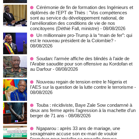
Cérémonie de fin de formation des Ingénieurs et
diplômés de l'EPT de Thiès : "Vos compétences
sont au service du développement national, de
l'amélioration des conditions de vie de nos
concitoyens (Déthié Fall, ministre)
- 08/08/2026
Un millionnaire pro-Trump à la “main de fer”: qui
est le nouveau président de la Colombie?
-
08/08/2026
Soudan: l’armée affiche des blindés à l’aide de
l’Arabie saoudite pour son offensive au Kordofan et
au Darfour
- 08/08/2026
Nouveau regain de tension entre le Nigeria et
l'AES sur la question de la lutte contre le terrorisme
-
08/08/2026
Touba : récidiviste, Baye Zale Sow condamné à
deux ans ferme après l’agression à la machette d’un
berger de 71 ans
- 08/08/2026
Ngaparou : après 33 ans de mariage, une
sexagénaire accuse son ex-mari de vouloir
l’expulser pour installer sa nouvelle épouse
-