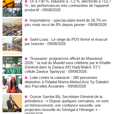
Or à +30 %, industrie à -7,2 %, électricité à +12,7
% : les performances très contrastées de l’appareil
productif
- 09/08/2026
Importations : spectaculaire bond de 26,7% en
juin, mais recul de 8% depuis janvier
- 09/08/2026
Saint-Louis : Le siège du PDS fermé et évacué
par huissier
- 09/08/2026
Tivaouane- programme officiel du Maouloud
2026: " la nuit du Mawlid sera célébrée par le Khalife
Général dans la Zawiya d’El Hadj Malick SY"(
cellule Zawiya Tijaniyya)
- 09/08/2026
Lutte contre la cataracte : 280 personnes
dépistées à l’hôpital Mame Abdoul Aziz Sy Dabakh
des Parcelles Assainies
- 09/08/2026
Oumar Samba Bâ, Secrétaire Général de la
présidence : « Depuis quelques semaines, on sent
un frémissement, une confiance nouvelle, une
projection nouvelle du Sénégal à l’étranger »
-
08/08/2026