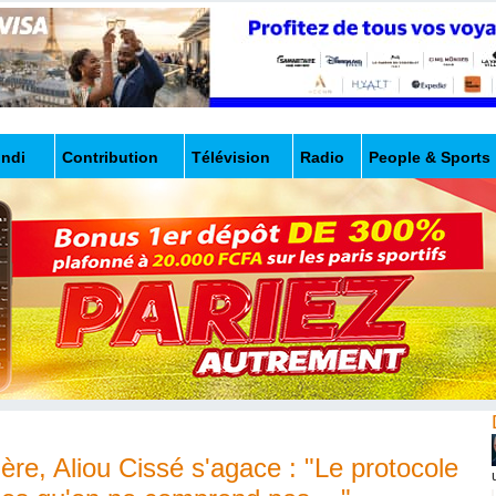
undi
Contribution
Télévision
Radio
People & Sports
ère, Aliou Cissé s'agace : "Le protocole