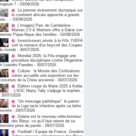
majeure ?
- 03/08/2026
Le premier événement olympique sur
le continent africain approche à grands
pas…
- 03/08/2026
[ Images] Parc de Cambérène :
Maman 2.0 & Warriors offre à Dakar son
premier Pique-Nique des familles
- 02/08/2026
Investisseurs privés à la Fifa: l'UEFA
sort la menace d'un boycott des Coupes
du monde
- 30/07/2026
Mondial 2026: la Fifa engage une
procédure disciplinaire contre l'Argentine
et Leandro Paredes
- 30/07/2026
Culture : le Musée des Civilisations
noires accueille une exposition sur les
costumes de la Chine ancienne
- 30/07/2026
Édition coupe du Maire 2025 à Kolda
: L'ASC Niarry Tally s'adjuge le trophée...
- 30/07/2026
“Un message pathétique”: le patron
de la Liga tacle Infantino après sa lettre
ouverte
- 29/07/2026
Zidane est le nouveau sélectionneur
des Bleus: ce qu’il faut retenir de sa
première prise de parole
- 28/07/2026
Football / Equipe de France: Zinedine