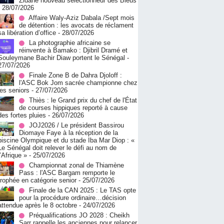
Zidane nouveau sélectionneur des Bleus
- 28/07/2026
Affaire Waly-Aziz Dabala /Sept mois
de détention : les avocats de réclament
sa libération d’office
- 28/07/2026
La photographie africaine se
réinvente à Bamako : Djibril Dramé et
Souleymane Bachir Diaw portent le Sénégal
-
27/07/2026
Finale Zone B de Dahra Djoloff :
l'ASC Bok Jom sacrée championne chez
les seniors
- 27/07/2026
Thiès : le Grand prix du chef de l'État
de courses hippiques reporté à cause
des fortes pluies
- 26/07/2026
JOJ2026 / Le président Bassirou
Diomaye Faye à la réception de la
piscine Olympique et du stade Iba Mar Diop : «
Le Sénégal doit relever le défi au nom de
l’Afrique »
- 25/07/2026
Championnat zonal de Thiamène
Pass : l'ASC Bargam remporte le
trophée en catégorie senior
- 25/07/2026
Finale de la CAN 2025 : Le TAS opte
pour la procédure ordinaire…décision
attendue après le 8 octobre
- 24/07/2026
Préqualifications JO 2028 : Cheikh
Sarr rappelle les anciennes pour relancer