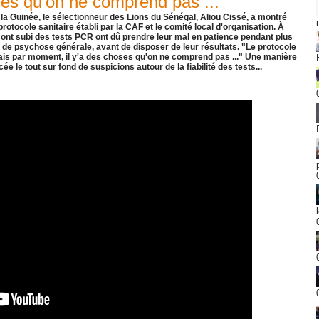
oses qu'on ne comprend pas ..."
a Guinée, le sélectionneur des Lions du Sénégal, Aliou Cissé, a montré
tocole sanitaire établi par la CAF et le comité local d'organisation. À
ui ont subi des tests PCR ont dû prendre leur mal en patience pendant plus
de psychose générale, avant de disposer de leur résultats. "Le protocole
. Mais par moment, il y'a des choses qu'on ne comprend pas ..." Une manière
e le tout sur fond de suspicions autour de la fiabilité des tests...