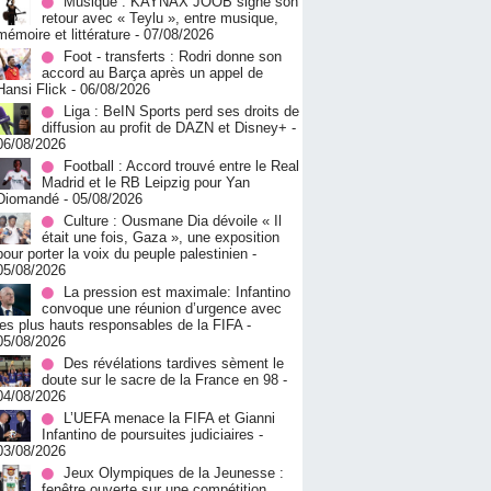
Musique : KAYNAX JOOB signe son
retour avec « Teylu », entre musique,
mémoire et littérature
- 07/08/2026
Foot - transferts : Rodri donne son
accord au Barça après un appel de
Hansi Flick
- 06/08/2026
Liga : BeIN Sports perd ses droits de
diffusion au profit de DAZN et Disney+
-
06/08/2026
Football : Accord trouvé entre le Real
Madrid et le RB Leipzig pour Yan
Diomandé
- 05/08/2026
Culture : Ousmane Dia dévoile « Il
était une fois, Gaza », une exposition
pour porter la voix du peuple palestinien
-
05/08/2026
La pression est maximale: Infantino
convoque une réunion d’urgence avec
les plus hauts responsables de la FIFA
-
05/08/2026
Des révélations tardives sèment le
doute sur le sacre de la France en 98
-
04/08/2026
L’UEFA menace la FIFA et Gianni
Infantino de poursuites judiciaires
-
03/08/2026
Jeux Olympiques de la Jeunesse :
fenêtre ouverte sur une compétition