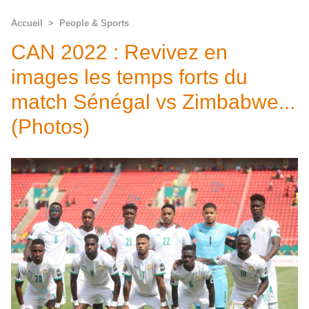
Accueil
>
People & Sports
CAN 2022 : Revivez en
images les temps forts du
match Sénégal vs Zimbabwe...
(Photos)