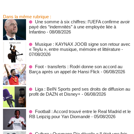
Dans la même rubrique :
Une somme à six chiffres: l’UEFA confirme avoir
payé des “indemnités” à une employée liée à
Infantino
- 08/08/2026
Musique : KAYNAX JOOB signe son retour avec
« Teylu », entre musique, mémoire et littérature
-
07/08/2026
Foot - transferts : Rodri donne son accord au
Barça après un appel de Hansi Flick
- 06/08/2026
Liga : BeIN Sports perd ses droits de diffusion au
profit de DAZN et Disney+
- 06/08/2026
Football : Accord trouvé entre le Real Madrid et le
RB Leipzig pour Yan Diomandé
- 05/08/2026
Culture : Ousmane Dia dévoile « Il était une fois,